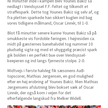
Ni minutter inde i kampen blev Younes Bakiz så
nedlagt i Vendsyssel F.F.-feltet og tilkendt et
straffespark. Dette tog Younes Bakiz sig selv af, og
fra pletten sparkede han sikkert kuglen ind bag
vores tidligere målmand, Oscar Linnér, til 1-0.
Blot få minutter senere kunne Younes Bakiz så på
smukkeste vis fordoble føringen. I højresiden ca.
midt på gæsternes banehalvdel tog nummer 10
pludselig sigte og med et uhyggelig præcist spark
gik bolden i en perfekt bue over Vendsyssel-
keeperen og ind langs fjerneste stolpe. 2-0.
Midtvejs i første halvleg fik sæsonens AaB-
topscorer, Mathias Jørgensen, en god mulighed
efter en høj erobring af Younes Bakiz. Men Mathias
Jørgensens afslutning blev bokset væk af Oscar
Linnér, der også kom i vejen for det
efterfølgende langskud fra Melker Widell.