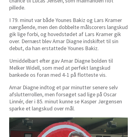
chance til Lucas Jensen, som målmanden flot
pillede.
I 79. minut var både Younes Bakiz og Lars Kramer
nærgående, men den dobbelte målscorers langskud
gik lige forbi, og hovedstødet af Lars Kramer gik
over. Dernæst blev Amar Diagne indskiftet til sin
debut, da han erstattede Younes Bakiz.
Umiddelbart efter gav Amar Diagne bolden til
Melker Widell, som med at perfekt langskud
bankede os foran med 4-1 på flotteste vis.
Amar Diagne indtog et par minutter senere selv
afslutterrollen, men forsøget sad lige på Oscar
Linnér, der i 85. minut kunne se Kasper Jørgensen
sparke et langskud over mål.