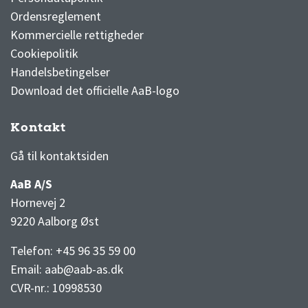
Ordensreglement
Kommercielle rettigheder
Cookiepolitik
Handelsbetingelser
Download det officielle AaB-logo
Kontakt
3F Superliga stilling og kampe
1 division stilling og kampe
Gå til kontaktsiden
AaB A/S
Hornevej 2
9220 Aalborg Øst
Telefon: +45 96 35 59 00
Email:
aab@aab-as.dk
CVR-nr.:
10998530