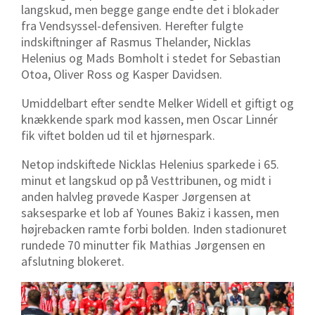
langskud, men begge gange endte det i blokader
fra Vendsyssel-defensiven. Herefter fulgte
indskiftninger af Rasmus Thelander, Nicklas
Helenius og Mads Bomholt i stedet for Sebastian
Otoa, Oliver Ross og Kasper Davidsen.
Umiddelbart efter sendte Melker Widell et giftigt og
knækkende spark mod kassen, men Oscar Linnér
fik viftet bolden ud til et hjørnespark.
Netop indskiftede Nicklas Helenius sparkede i 65.
minut et langskud op på Vesttribunen, og midt i
anden halvleg prøvede Kasper Jørgensen at
saksesparke et lob af Younes Bakiz i kassen, men
højrebacken ramte forbi bolden. Inden stadionuret
rundede 70 minutter fik Mathias Jørgensen en
afslutning blokeret.