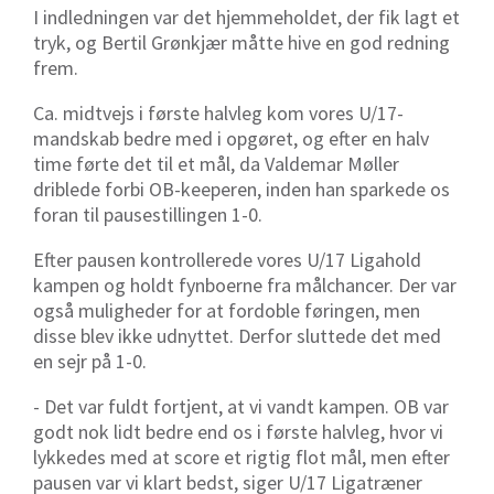
I indledningen var det hjemmeholdet, der fik lagt et
tryk, og Bertil Grønkjær måtte hive en god redning
frem.
Ca. midtvejs i første halvleg kom vores U/17-
mandskab bedre med i opgøret, og efter en halv
time førte det til et mål, da Valdemar Møller
driblede forbi OB-keeperen, inden han sparkede os
foran til pausestillingen 1-0.
Efter pausen kontrollerede vores U/17 Ligahold
kampen og holdt fynboerne fra målchancer. Der var
også muligheder for at fordoble føringen, men
disse blev ikke udnyttet. Derfor sluttede det med
en sejr på 1-0.
- Det var fuldt fortjent, at vi vandt kampen. OB var
godt nok lidt bedre end os i første halvleg, hvor vi
lykkedes med at score et rigtig flot mål, men efter
pausen var vi klart bedst, siger U/17 Ligatræner