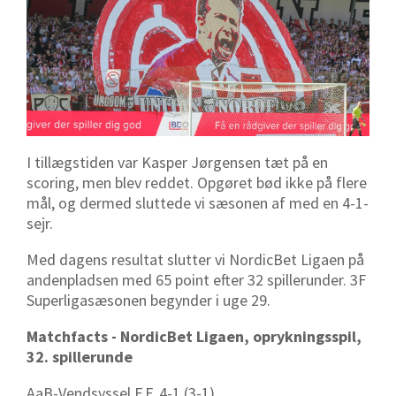
I tillægstiden var Kasper Jørgensen tæt på en
scoring, men blev reddet. Opgøret bød ikke på flere
mål, og dermed sluttede vi sæsonen af med en 4-1-
sejr.
Med dagens resultat slutter vi NordicBet Ligaen på
andenpladsen med 65 point efter 32 spillerunder. 3F
Superligasæsonen begynder i uge 29.
Matchfacts - NordicBet Ligaen, oprykningsspil,
32. spillerunde
AaB-Vendsyssel F.F. 4-1 (3-1)