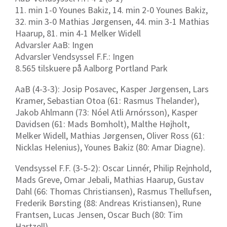
11. min 1-0 Younes Bakiz, 14. min 2-0 Younes Bakiz,
32. min 3-0 Mathias Jørgensen, 44. min 3-1 Mathias
Haarup, 81. min 4-1 Melker Widell
Advarsler AaB: Ingen
Advarsler Vendsyssel F.F.: Ingen
8.565 tilskuere på Aalborg Portland Park
AaB (4-3-3): Josip Posavec, Kasper Jørgensen, Lars
Kramer, Sebastian Otoa (61: Rasmus Thelander),
Jakob Ahlmann (73: Nóel Atli Arnórsson), Kasper
Davidsen (61: Mads Bomholt), Malthe Højholt,
Melker Widell, Mathias Jørgensen, Oliver Ross (61:
Nicklas Helenius), Younes Bakiz (80: Amar Diagne).
Vendsyssel F.F. (3-5-2): Oscar Linnér, Philip Rejnhold,
Mads Greve, Omar Jebali, Mathias Haarup, Gustav
Dahl (66: Thomas Christiansen), Rasmus Thellufsen,
Frederik Børsting (88: Andreas Kristiansen), Rune
Frantsen, Lucas Jensen, Oscar Buch (80: Tim
Hartzell).