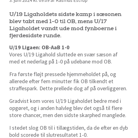
3. juni 2024 kl. 09:09 af Rasmus Estrup
U/19 Ligaholdets sidste kamp i sæsonen
blev tabt med 1-0 til OB, mens U/17
Ligaholdet vandt ude mod fynboerne i
fjerdesidste runde.
U/19 Ligaen: OB-AaB 1-0
Vores U/19 Ligahold sluttede en svær sæson af
med et nederlag på 1-0 på udebane mod OB.
Fra første fløjt pressede hjemmeholdet på, og
allerede efter fem minutter fik OB tilkendt et
straffespark. Dette prellede dog af på overliggeren.
Gradvist kom vores U/19 Ligaholdet bedre med i
opgøret, og i anden halvleg blev det også til flere
store chancer, men den sidste skarphed manglede.
I stedet slog OB til i tillægstiden, da de efter en dyb
bold scorede til slutresultatet 1-0.