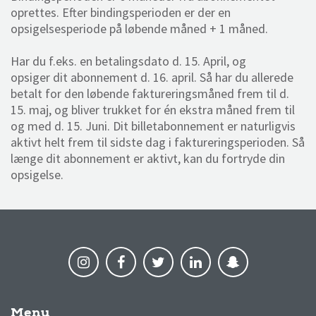
oprettes. Efter
bindingsperioden
er der en
opsigelsesperiode på løbende
måned +
1
måned.
Har du f.eks. en
betalingsdato d. 15.
April
,
og
opsiger
dit abonnement d. 1
6
. april
.
Så har du allerede
betalt
for den løbende faktureringsmåned frem til d.
15. maj
,
og b
liver trukket for én ekstra måned frem til
og med d. 15.
Juni
. Dit billetabonnement er naturligvis
aktivt helt frem til sidste dag
i
faktureringsperioden
.
Så
længe dit abonnement er aktivt, kan du fortryde din
opsigelse.
Menu