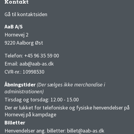
Kontakt
3F Superliga stilling og kampe
1 division stilling og kampe
Gå til kontaktsiden
AaB A/S
Hornevej 2
9220 Aalborg Øst
Telefon: +45 96 35 59 00
Email:
aab@aab-as.dk
CVR-nr.:
10998530
Åbningstider
(Der sælges ikke merchandise i
administrationen)
Tirsdag og torsdag: 12.00 - 15.00
Der er lukket for telefoniske og fysiske henvendelser på
Hornevej på kampdage
Billetter
Henvendelser ang. billetter:
billet@aab-as.dk