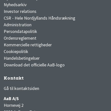
Nyhedsarkiv
Investor relations
CSR - Hele Nordjyllands Håndsrækning
Administration
Persondatapolitik
Ordensreglement
Kommercielle rettigheder
Cookiepolitik
Handelsbetingelser
Download det officielle AaB-logo
Kontakt
3F Superliga stilling og kampe
1 division stilling og kampe
Gå til kontaktsiden
AaB A/S
Hornevej 2