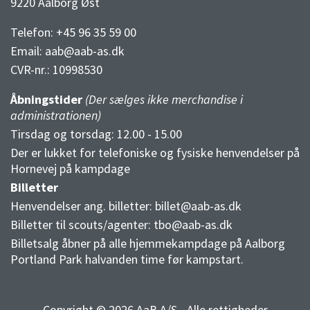
9220 Aalborg Øst
Telefon: +45 96 35 59 00
Email:
aab@aab-as.dk
CVR-nr.:
10998530
Åbningstider
(Der sælges ikke merchandise i
administrationen)
Tirsdag og torsdag: 12.00 - 15.00
Der er lukket for telefoniske og fysiske henvendelser på
Hornevej på kampdage
Billetter
Henvendelser ang. billetter:
billet@aab-as.dk
Billetter til scouts/agenter:
tbo@aab-as.dk
Billetsalg åbner på alle hjemmekampdage på Aalborg
Portland Park halvanden time før kampstart.
Copyright © 2026 AaB A/S - Alle rettigheder