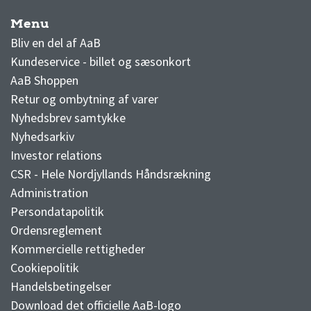
Menu
AaB nyheder
Bliv en del af AaB
Kundeservice - billet og sæsonkort
AaB Shoppen
Retur og ombytning af varer
Nyhedsbrev samtykke
Nyhedsarkiv
Investor relations
CSR - Hele Nordjyllands Håndsrækning
Administration
Persondatapolitik
Ordensreglement
Kommercielle rettigheder
Cookiepolitik
Handelsbetingelser
Download det officielle AaB-logo