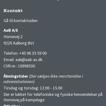
Kontakt
3F Superliga stilling og kampe
1 division stilling og kampe
Gå til kontaktsiden
AaB A/S
Hornevej 2
9220 Aalborg Øst
Telefon: +45 96 35 59 00
Email:
aab@aab-as.dk
CVR-nr.:
10998530
Åbningstider
(Der sælges ikke merchandise i
administrationen)
Tirsdag og torsdag: 12.00 - 15.00
Der er lukket for telefoniske og fysiske henvendelser på
Hornevej på kampdage