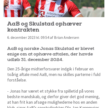
AaB og Skulstad ophæver
kontrakten
6. december 2023 kl. 09:54 af Brian Andersen
AaB og norske Jonas Skulstad er blevet
enige om at ophæve aftalen, der havde
udløb 31. december 2024.
Den 25-årige midterforsvarer indgik i februar en
toårig aftale med AaB, men nu skilles parterne i fuld
forståelse.
- Jonas har været et stykke fra spilletid på vores
bedste mandskab, og derfor giver det god mening,
at han frit kan afsøge mulighederne hos en anden
klub, siger AaB’s sportsdirektør Ole Jan Kappmeier