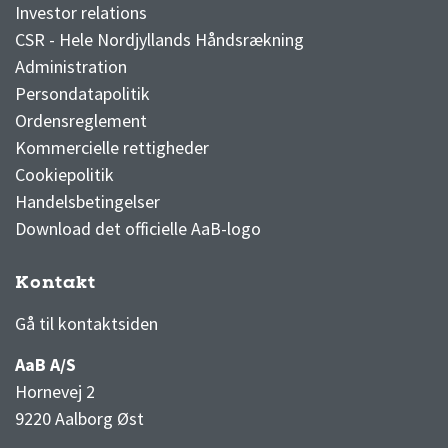
Investor relations
CSR - Hele Nordjyllands Håndsrækning
Administration
Persondatapolitik
Ordensreglement
Kommercielle rettigheder
Cookiepolitik
Handelsbetingelser
Download det officielle AaB-logo
Kontakt
3F Superliga stilling og kampe
1 division stilling og kampe
Gå til kontaktsiden
AaB A/S
Hornevej 2
9220 Aalborg Øst