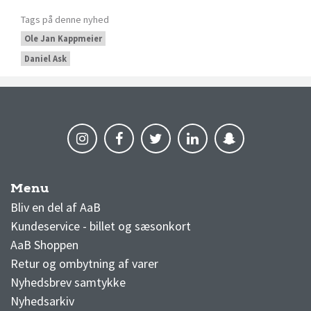
Tags på denne nyhed
Ole Jan Kappmeier
Daniel Ask
Menu
AaB nyheder
Bliv en del af AaB
Kundeservice - billet og sæsonkort
AaB Shoppen
Retur og ombytning af varer
Nyhedsbrev samtykke
Nyhedsarkiv