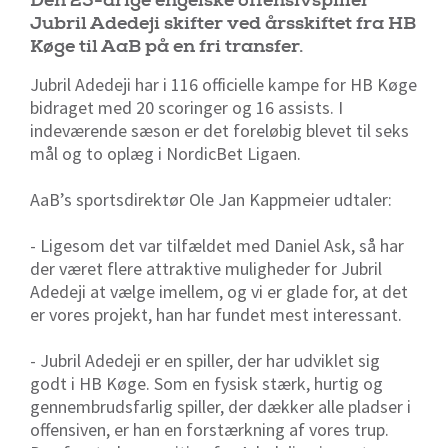
Den 23-årige engelske offensivspiller
Jubril Adedeji skifter ved årsskiftet fra HB
Køge til AaB på en fri transfer.
Jubril Adedeji har i 116 officielle kampe for HB Køge
bidraget med 20 scoringer og 16 assists. I
indeværende sæson er det foreløbig blevet til seks
mål og to oplæg i NordicBet Ligaen.
AaB’s sportsdirektør Ole Jan Kappmeier udtaler:
- Ligesom det var tilfældet med Daniel Ask, så har
der været flere attraktive muligheder for Jubril
Adedeji at vælge imellem, og vi er glade for, at det
er vores projekt, han har fundet mest interessant.
- Jubril Adedeji er en spiller, der har udviklet sig
godt i HB Køge. Som en fysisk stærk, hurtig og
gennembrudsfarlig spiller, der dækker alle pladser i
offensiven, er han en forstærkning af vores trup.