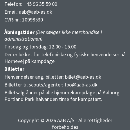
Telefon: +45 96 35 59 00
Email:
aab@aab-as.dk
CVR-nr.:
10998530
Åbningstider
(Der sælges ikke merchandise i
administrationen)
Tirsdag og torsdag: 12.00 - 15.00
Der er lukket for telefoniske og fysiske henvendelser på
Hornevej på kampdage
Billetter
Henvendelser ang. billetter:
billet@aab-as.dk
Billetter til scouts/agenter:
tbo@aab-as.dk
Billetsalg åbner på alle hjemmekampdage på Aalborg
Portland Park halvanden time før kampstart.
Copyright © 2026 AaB A/S - Alle rettigheder
forbeholdes