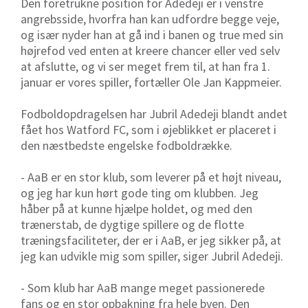
Den foretrukne position for Adedeji er i venstre
angrebsside, hvorfra han kan udfordre begge veje,
og især nyder han at gå ind i banen og true med sin
højrefod ved enten at kreere chancer eller ved selv
at afslutte, og vi ser meget frem til, at han fra 1.
januar er vores spiller, fortæller Ole Jan Kappmeier.
Fodboldopdragelsen har Jubril Adedeji blandt andet
fået hos Watford FC, som i øjeblikket er placeret i
den næstbedste engelske fodboldrække.
- AaB er en stor klub, som leverer på et højt niveau,
og jeg har kun hørt gode ting om klubben. Jeg
håber på at kunne hjælpe holdet, og med den
trænerstab, de dygtige spillere og de flotte
træningsfaciliteter, der er i AaB, er jeg sikker på, at
jeg kan udvikle mig som spiller, siger Jubril Adedeji.
- Som klub har AaB mange meget passionerede
fans og en stor opbakning fra hele byen. Den