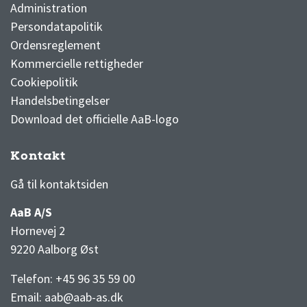
Administration
Persondatapolitik
Ordensreglement
Kommercielle rettigheder
Cookiepolitik
Handelsbetingelser
Download det officielle AaB-logo
Kontakt
3F Superliga stilling og kampe
1 division stilling og kampe
Gå til kontaktsiden
AaB A/S
Hornevej 2
9220 Aalborg Øst
Telefon: +45 96 35 59 00
Email:
aab@aab-as.dk