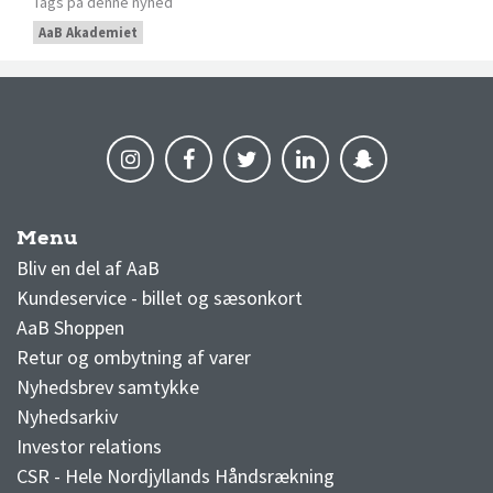
Tags på denne nyhed
AaB Akademiet
Menu
AaB nyheder
Bliv en del af AaB
Kundeservice - billet og sæsonkort
AaB Shoppen
Retur og ombytning af varer
Nyhedsbrev samtykke
Nyhedsarkiv
Investor relations
CSR - Hele Nordjyllands Håndsrækning