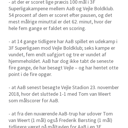
- at der er scoret lige præcis 100 mål i 3F
Superligakampene mellem AaB og Vejle Boldklub.
54 procent af dem er scoret efter pausen, og det
mest målrige minuttal er det 62. minut, hvor der
hele fem gange er faldet en scoring.
- at 14 gange tidligere har AaB spillet en udekamp i
3F Superligaen mod Vejle Boldklub; seks kampe er
vundet, fem endt uafgjort og tre er vundet af
hjemmeholdet. AaB har dog ikke tabt de seneste
fire gange, de har besøgt Vejle – og har hentet otte
point i de fire opgør.
- at AaB senest besøgte Vejle Stadion 23. november
2018, hvor det sluttede 1-1 med Tom van Weert
som målscorer for AaB.
- at fra den nuværende AaB-trup har udover Tom
van Weert (1 mål) også Frederik Børsting (1 mål)
tidligere været på måltavlen for AaB i en 3F