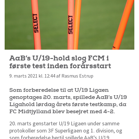
AaB’s U/19-hold slog FCM i
første test inden forårsstart
9. marts 2021 kl. 12:44 af Rasmus Estrup
Som forberedelse til at U/19 Ligaen
genoptages 20. marts, spillede AaB’s U/19
Ligahold lørdag årets første testkamp, da
FC Midtjylland blev besejret med 4-2.
20. marts genstarter U/19 Ligaen under samme
protokoller som 3F Superligaen og 1. division, og
som forberedelse hertil spillede AaB’s U/19