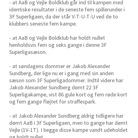
- at AaB og Vejle Boldklub går ind til kampen med
identiske resultater i de seneste fem spillerunder i
3F Superligaen, da der står V-T-U-T-U ved de to
klubbers seneste fem kampe.
- at AaB og Vejle Boldklub har holdt nullet
henholdsvis fem og seks gange i denne 3F
Superligasæson.
- at søndagens dommer er Jakob Alexander
Sundberg, der lige nu er i gang med sin anden
sæson som 3F Superligadommer. Indtil videre har
Jakob Alexander Sundberg dømt 22 3F
Superligakampe, vist 86 gule kort og fem røde kort
og fem gange fløjtet for straffespark.
- at Jakob Alexander Sundberg aldrig tidligere har
dømt AaB i 3F Superligaen, men to gange har dømt
Vejle (1V-1T). I begge disse kampe vandt udeholdet
og holdt nullet.