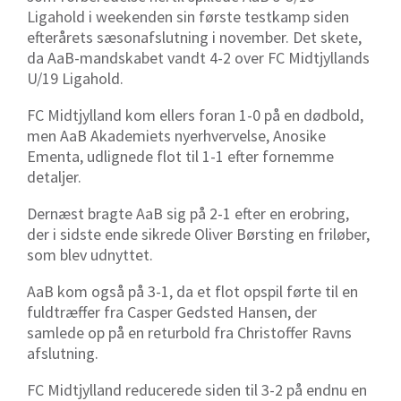
Ligahold i weekenden sin første testkamp siden
efterårets sæsonafslutning i november. Det skete,
da AaB-mandskabet vandt 4-2 over FC Midtjyllands
U/19 Ligahold.
FC Midtjylland kom ellers foran 1-0 på en dødbold,
men AaB Akademiets nyerhvervelse, Anosike
Ementa, udlignede flot til 1-1 efter fornemme
detaljer.
Dernæst bragte AaB sig på 2-1 efter en erobring,
der i sidste ende sikrede Oliver Børsting en friløber,
som blev udnyttet.
AaB kom også på 3-1, da et flot opspil førte til en
fuldtræffer fra Casper Gedsted Hansen, der
samlede op på en returbold fra Christoffer Ravns
afslutning.
FC Midtjylland reducerede siden til 3-2 på endnu en