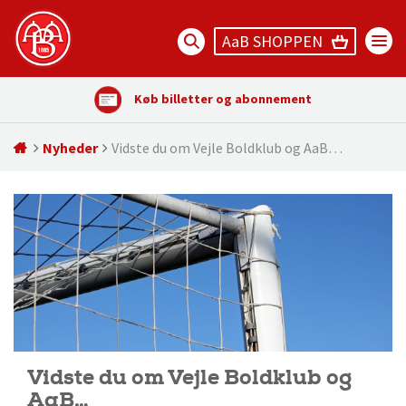
AaB SHOPPEN
Køb billetter og abonnement
Nyheder
Vidste du om Vejle Boldklub og AaB…
Vidste du om Vejle Boldklub og
AaB…