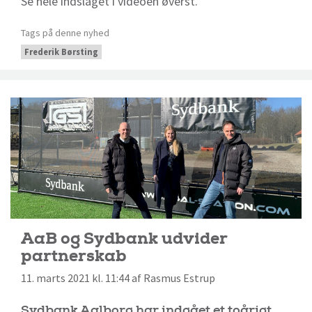
Se hele indslaget i videoen øverst.
Tags på denne nyhed
Frederik Børsting
AaB og Sydbank udvider
partnerskab
11. marts 2021 kl. 11:44 af Rasmus Estrup
Sydbank Aalborg har indgået et toårigt