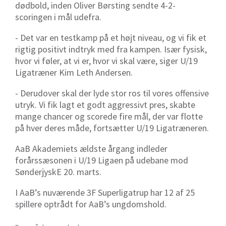
dødbold, inden Oliver Børsting sendte 4-2-
scoringen i mål udefra.
- Det var en testkamp på et højt niveau, og vi fik et
rigtig positivt indtryk med fra kampen. Især fysisk,
hvor vi føler, at vi er, hvor vi skal være, siger U/19
Ligatræner Kim Leth Andersen.
- Derudover skal der lyde stor ros til vores offensive
utryk. Vi fik lagt et godt aggressivt pres, skabte
mange chancer og scorede fire mål, der var flotte
på hver deres måde, fortsætter U/19 Ligatræneren.
AaB Akademiets ældste årgang indleder
forårssæsonen i U/19 Ligaen på udebane mod
SønderjyskE 20. marts.
I AaB’s nuværende 3F Superligatrup har 12 af 25
spillere optrådt for AaB’s ungdomshold.