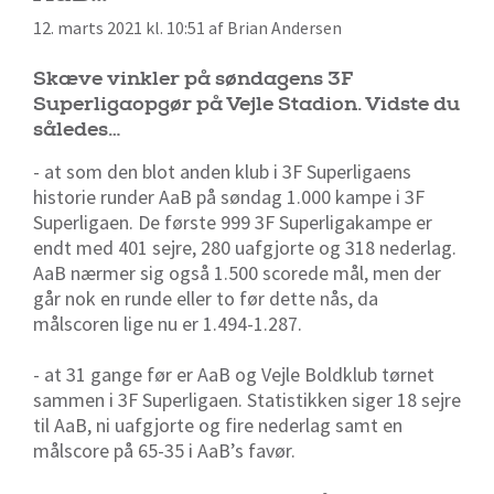
12. marts 2021 kl. 10:51 af Brian Andersen
Skæve vinkler på søndagens 3F
Superligaopgør på Vejle Stadion. Vidste du
således…
- at som den blot anden klub i 3F Superligaens
historie runder AaB på søndag 1.000 kampe i 3F
Superligaen. De første 999 3F Superligakampe er
endt med 401 sejre, 280 uafgjorte og 318 nederlag.
AaB nærmer sig også 1.500 scorede mål, men der
går nok en runde eller to før dette nås, da
målscoren lige nu er 1.494-1.287.
- at 31 gange før er AaB og Vejle Boldklub tørnet
sammen i 3F Superligaen. Statistikken siger 18 sejre
til AaB, ni uafgjorte og fire nederlag samt en
målscore på 65-35 i AaB’s favør.