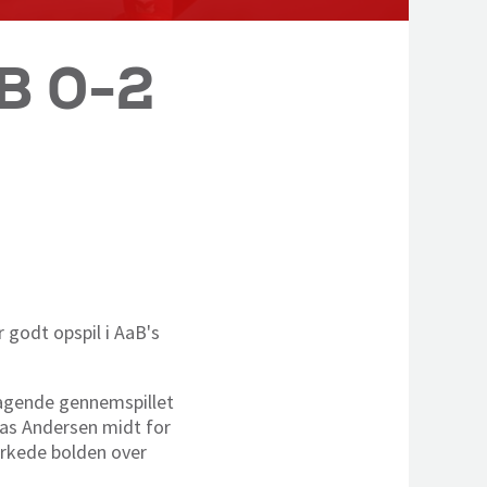
B 0-2
 godt opspil i AaB's
mragende gennemspillet
cas Andersen midt for
parkede bolden over