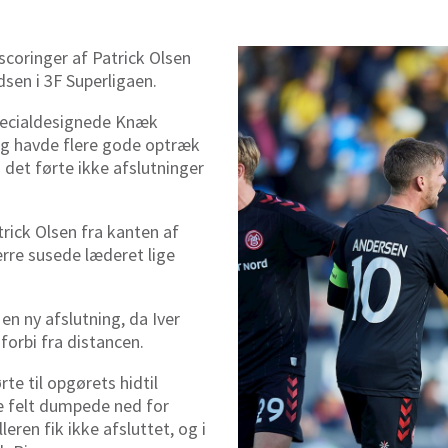
scoringer af Patrick Olsen
sen i 3F Superligaen.
pecialdesignede Knæk
 og havde flere gode optræk
 det førte ikke afslutninger
trick Olsen fra kanten af
rre susede læderet lige
en ny afslutning, da Iver
 forbi fra distancen.
rte til opgørets hidtil
le felt dumpede ned for
ren fik ikke afsluttet, og i