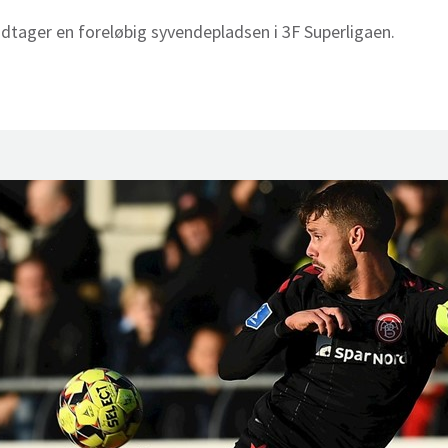
ndtager en foreløbig syvendepladsen i 3F Superligaen.