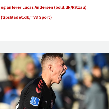
s og anfører Lucas Andersen (bold.dk/Ritzau)
 (tipsbladet.dk/TV3 Sport)