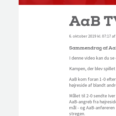
AaB TV
6. oktober 2019 kl. 07:17 
Sammendrag af AaB'
I denne video kan du se
Kampen, der blev spillet
AaB kom foran 1-0 efter 
højreside af blandt andr
Målet til 2-0 sendte Ive
AaB-angreb fra højresid
mål - og AaB-anføreren t
stregen.