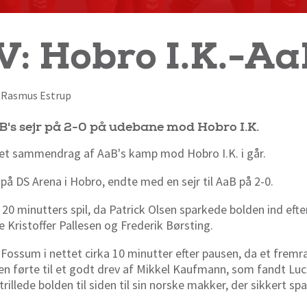
: Hobro I.K.-Aa
af Rasmus Estrup
s sejr på 2-0 på udebane mod Hobro I.K.
 et sammendrag af AaB's kamp mod Hobro I.K. i går.
 på DS Arena i Hobro, endte med en sejr til AaB på 2-0.
20 minutters spil, da Patrick Olsen sparkede bolden ind efter
e Kristoffer Pallesen og Frederik Børsting.
r Fossum i nettet cirka 10 minutter efter pausen, da et fre
en førte til et godt drev af Mikkel Kaufmann, som fandt Lu
rillede bolden til siden til sin norske makker, der sikkert s