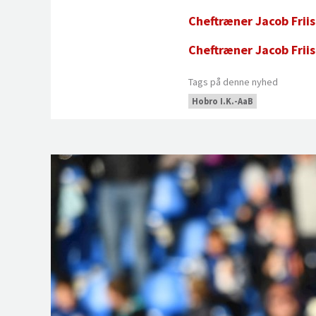
Cheftræner Jacob Frii
Cheftræner Jacob Friis
Tags på denne nyhed
Hobro I.K.-AaB