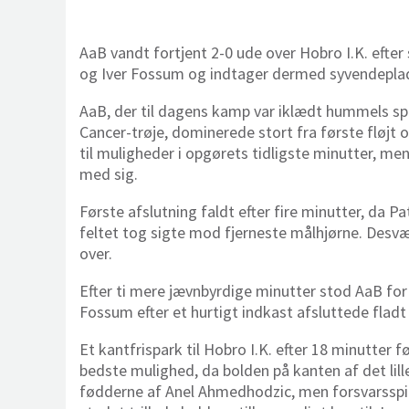
AaB vandt fortjent 2-0 ude over Hobro I.K. efter 
og Iver Fossum og indtager dermed syvendeplad
AaB, der til dagens kamp var iklædt hummels s
Cancer-trøje, dominerede stort fra første fløjt
til muligheder i opgørets tidligste minutter, men
med sig.
Første afslutning faldt efter fire minutter, da Pa
feltet tog sigte mod fjerneste målhjørne. Desvæ
over.
Efter ti mere jævnbyrdige minutter stod AaB for 
Fossum efter et hurtigt indkast afsluttede fladt
Et kantfrispark til Hobro I.K. efter 18 minutter fø
bedste mulighed, da bolden på kanten af det lil
fødderne af Anel Ahmedhodzic, men forsvarsspille