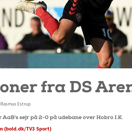
oner fra DS Are
af Rasmus Estrup
r AaB's sejr på 2-0 på udebane over Hobro I.K.
n (bold.dk/TV3 Sport)