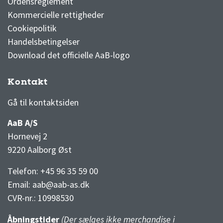
Ordensreglement
Kommercielle rettigheder
Cookiepolitik
Handelsbetingelser
Download det officielle AaB-logo
Kontakt
3F Superliga stilling og kampe
1 division stilling og kampe
Gå til kontaktsiden
AaB A/S
Hornevej 2
9220 Aalborg Øst
Telefon: +45 96 35 59 00
Email:
aab@aab-as.dk
CVR-nr.:
10998530
Åbningstider
(Der sælges ikke merchandise i