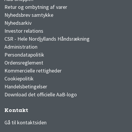
Retur og ombytning af varer
Nyhedsbrev samtykke
Nyhedsarkiv
Investor relations
CSR - Hele Nordjyllands Håndsrækning
Administration
Persondatapolitik
Ordensreglement
Kommercielle rettigheder
Cookiepolitik
Handelsbetingelser
Download det officielle AaB-logo
Kontakt
3F Superliga stilling og kampe
1 division stilling og kampe
Gå til kontaktsiden