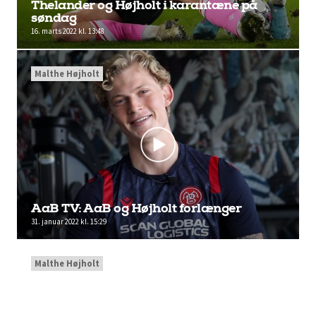
Thelander og Højholt i karantæne på
søndag
16. marts 2022 kl. 13:48
Malthe Højholt
AaB TV: AaB og Højholt forlænger
31. januar 2022 kl. 15:29
Malthe Højholt