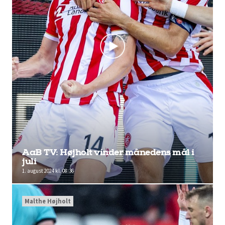
AaB TV: Højholt vinder månedens mål i
juli
1. august 2024 kl. 08:36
Malthe Højholt