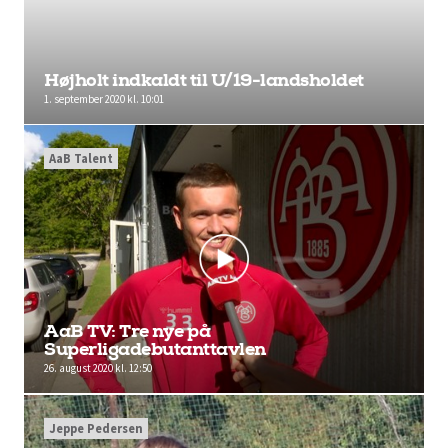
Højholt indkaldt til U/19-landsholdet
1. september 2020 kl. 10:01
AaB Talent
AaB TV: Tre nye på
Superligadebutanttavlen
26. august 2020 kl. 12:50
Jeppe Pedersen