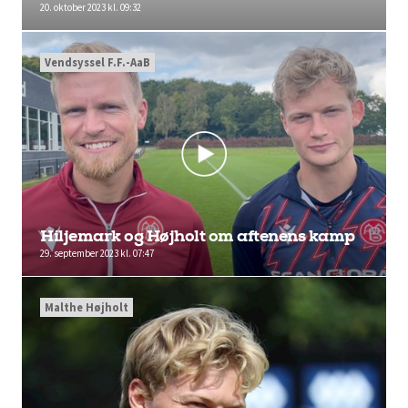
20. oktober 2023 kl. 09:32
Vendsyssel F.F.-AaB
Hiljemark og Højholt om aftenens kamp
29. september 2023 kl. 07:47
Malthe Højholt