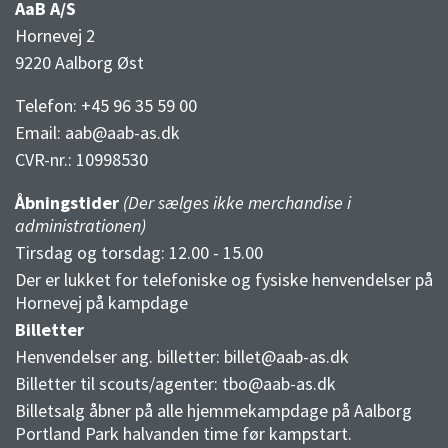
AaB A/S
Hornevej 2
9220 Aalborg Øst
Telefon: +45 96 35 59 00
Email:
aab@aab-as.dk
CVR-nr.:
10998530
Åbningstider
(Der sælges ikke merchandise i
administrationen)
Tirsdag og torsdag: 12.00 - 15.00
Der er lukket for telefoniske og fysiske henvendelser på
Hornevej på kampdage
Billetter
Henvendelser ang. billetter:
billet@aab-as.dk
Billetter til scouts/agenter:
tbo@aab-as.dk
Billetsalg åbner på alle hjemmekampdage på Aalborg
Portland Park halvanden time før kampstart.