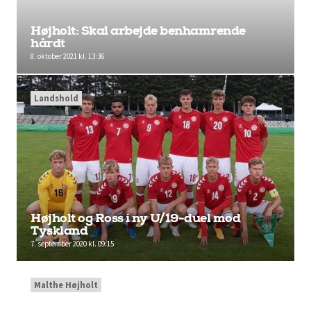
Højholt: Skal arbejde benhamrende
hårdt
8. oktober 2021 kl. 13:36
Landshold
Højholt og Ross i ny U/19-duel mod
Tyskland
7. september 2020 kl. 09:15
Malthe Højholt