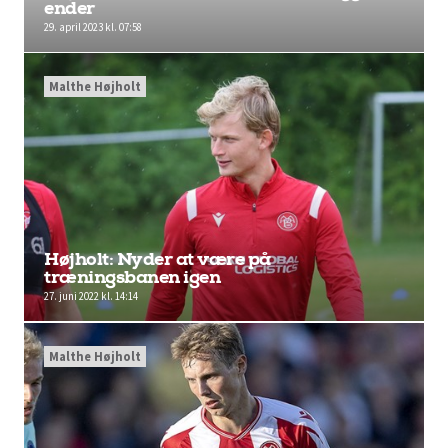
ender
29. april 2023 kl. 07:58
Malthe Højholt
Højholt: Nyder at være på
træningsbanen igen
27. juni 2022 kl. 14:14
Malthe Højholt