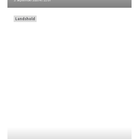
3. september 2020 kl. 21:07
Landshold