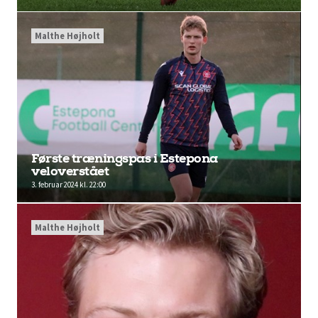
Malthe Højholt
Første træningspas i Estepona
veloverstået
3. februar 2024 kl. 22:00
Malthe Højholt