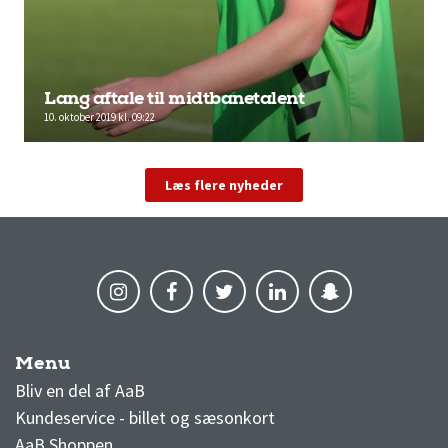
Lang aftale til midtbanetalent
10. oktober 2019 kl. 09:22
Læs flere nyheder
Menu
AaB nyheder
Bliv en del af AaB
Kundeservice - billet og sæsonkort
AaB Shoppen