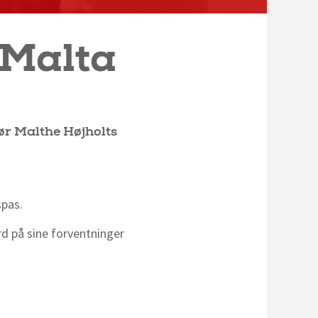
 Malta
ør Malthe Højholts
spas.
rd på sine forventninger