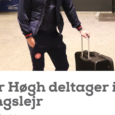
 Høgh deltager 
gslejr