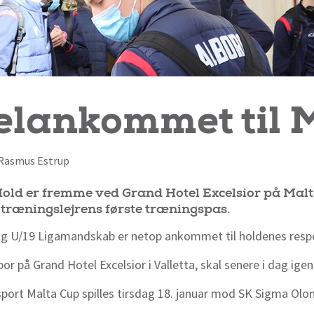
elankommet til 
f Rasmus Estrup
old er fremme ved Grand Hotel Excelsior på Malta
træningslejrens første træningspas.
og U/19 Ligamandskab er netop ankommet til holdenes respek
bor på Grand Hotel Excelsior i Valletta, skal senere i dag ig
sport Malta Cup spilles tirsdag 18. januar mod SK Sigma Olo