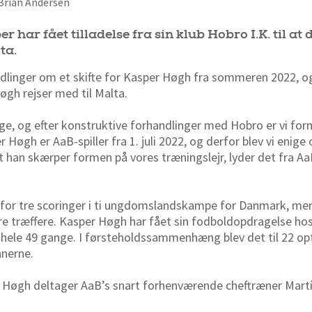
f Brian Andersen
r har fået tilladelse fra sin klub Hobro I.K. til at
ta.
ndlinger om et skifte for Kasper Høgh fra sommeren 2022, og
øgh rejser med til Malta.
nge, og efter konstruktive forhandlinger med Hobro er vi form
r Høgh er AaB-spiller fra 1. juli 2022, og derfor blev vi enige
at han skærper formen på vores træningslejr, lyder det fra A
for tre scoringer i ti ungdomslandskampe for Danmark, men
 fire træffere. Kasper Høgh har fået sin fodboldopdragelse ho
hele 49 gange. I førsteholdssammenhæng blev det til 22 op
anerne.
 Høgh deltager AaB’s snart forhenværende cheftræner Martí