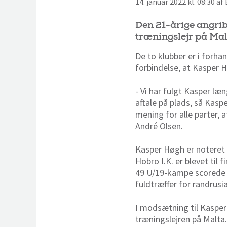
14. januar 2022 kl. 08:30 a
Den 21-årige angribe
træningslejr på Mal
De to klubber er i forha
forbindelse, at Kasper H
- Vi har fulgt Kasper læ
aftale på plads, så Kaspe
mening for alle parter, 
André Olsen.
Kasper Høgh er noteret 
Hobro I.K. er blevet til
49 U/19-kampe scorede 
fuldtræffer for randrusi
I modsætning til Kasper
træningslejren på Malta.