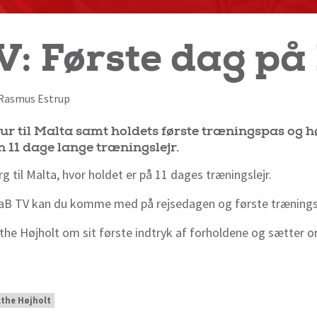
: Første dag på
f Rasmus Estrup
r til Malta samt holdets første træningspas og h
n 11 dage lange træningslejr.
rg til Malta, hvor holdet er på 11 dages træningslejr.
ra AaB TV kan du komme med på rejsedagen og første træning
the Højholt om sit første indtryk af forholdene og sætter o
the Højholt