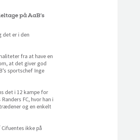
 deltage på AaB’s
 det er i den
aliteter fra at have en
 om, at det giver god
aB’s sportschef Inge
s det i 12 kampe for
s Randers FC, hvor han i
trædener og en enkelt
 Cifuentes ikke på