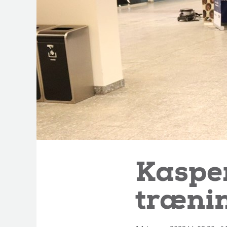
Kasper
trænin