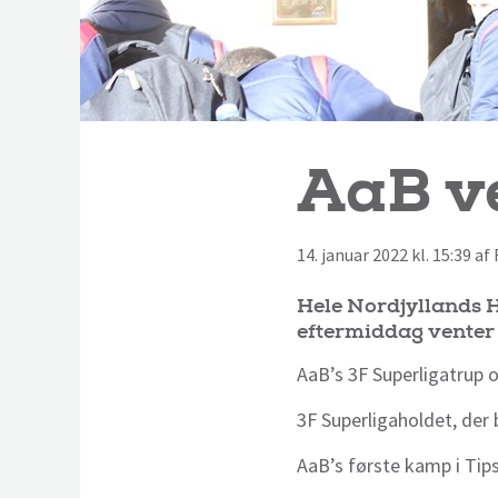
AaB v
14. januar 2022 kl. 15:39 a
Hele Nordjyllands H
eftermiddag venter 
AaB’s 3F Superligatrup 
3F Superligaholdet, der 
AaB’s første kamp i Tip