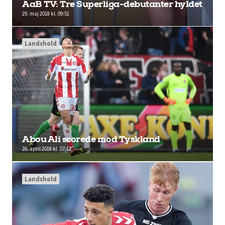
AaB TV: Tre Superliga-debutanter hyldet
29. maj 2018 kl. 09:51
Landshold
Abou Ali scorede mod Tyskland
26. april 2018 kl. 07:12
Landshold