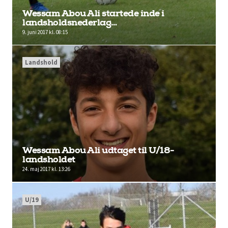
Wessam Abou Ali startede inde i
landsholdsnederlag…
9. juni 2017 kl. 08:15
Landshold
Wessam Abou Ali udtaget til U/18-
landsholdet
24. maj 2017 kl. 13:26
U/19