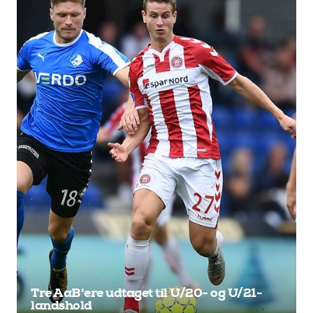
Tre AaB'ere udtaget til U/20- og U/21-
landshold