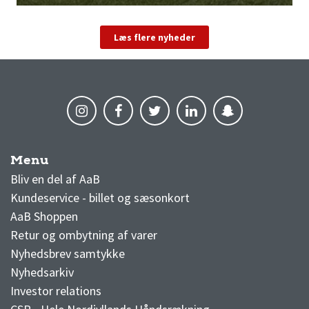
Læs flere nyheder
Menu
AaB nyheder
Bliv en del af AaB
Kundeservice - billet og sæsonkort
AaB Shoppen
Retur og ombytning af varer
Nyhedsbrev samtykke
Nyhedsarkiv
Investor relations