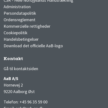
CSR - Hele Nordjyllands Håndsrækning
Administration
Persondatapolitik
Ordensreglement
Kommercielle rettigheder
Cookiepolitik
Handelsbetingelser
Download det officielle AaB-logo
Kontakt
3F Superliga stilling og kampe
1 division stilling og kampe
Gå til kontaktsiden
AaB A/S
Hornevej 2
9220 Aalborg Øst
Telefon: +45 96 35 59 00