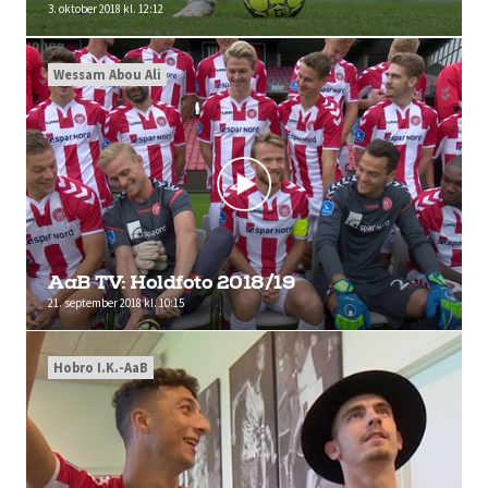
3. oktober 2018 kl. 12:12
Wessam Abou Ali
AaB TV: Holdfoto 2018/19
21. september 2018 kl. 10:15
Hobro I.K.-AaB