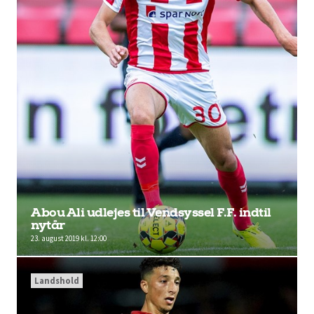
Abou Ali udlejes til Vendsyssel F.F. indtil
nytår
23. august 2019 kl. 12:00
Landshold