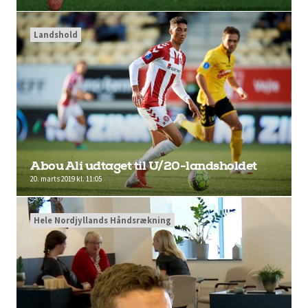
Landshold
Abou Ali udtaget til U/20-landsholdet
20. marts 2019 kl. 11:05
Hele Nordjyllands Håndsrækning