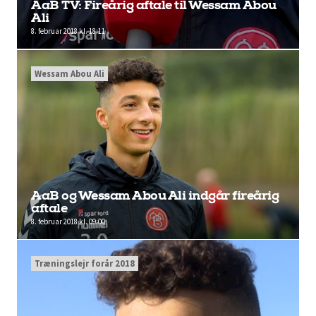
AaB TV: Fireårig aftale til Wessam Abou
Ali
8. februar 2018 kl. 18:11
Wessam Abou Ali
AaB og Wessam Abou Ali indgår fireårig
aftale
8. februar 2018 kl. 09:00
Træningslejr forår 2018