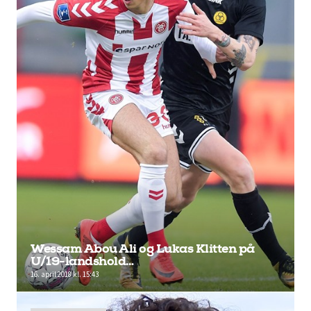
Wessam Abou Ali og Lukas Klitten på
U/19-landshold…
16. april 2018 kl. 15:43