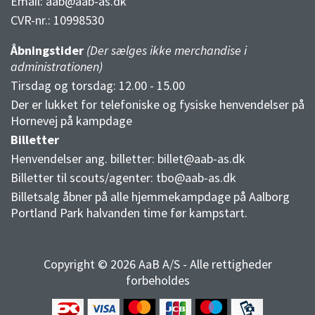
Email:
aab@aab-as.dk
CVR-nr.:
10998530
Åbningstider
(Der sælges ikke merchandise i
administrationen)
Tirsdag og torsdag: 12.00 - 15.00
Der er lukket for telefoniske og fysiske henvendelser på
Hornevej på kampdage
Billetter
Henvendelser ang. billetter:
billet@aab-as.dk
Billetter til scouts/agenter:
tbo@aab-as.dk
Billetsalg åbner på alle hjemmekampdage på Aalborg
Portland Park halvanden time før kampstart.
Copyright © 2026 AaB A/S - Alle rettigheder
forbeholdes