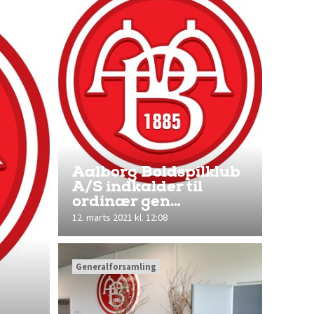
Aalborg Boldspilklub
A/S indkalder til
ordinær gen…
12. marts 2021 kl. 12:08
Generalforsamling