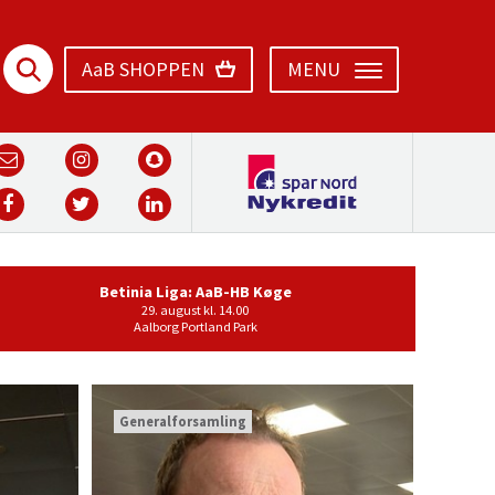
AaB SHOPPEN
MENU
Betinia Liga: AaB-HB Køge
29. august kl. 14.00
Aalborg Portland Park
Generalforsamling