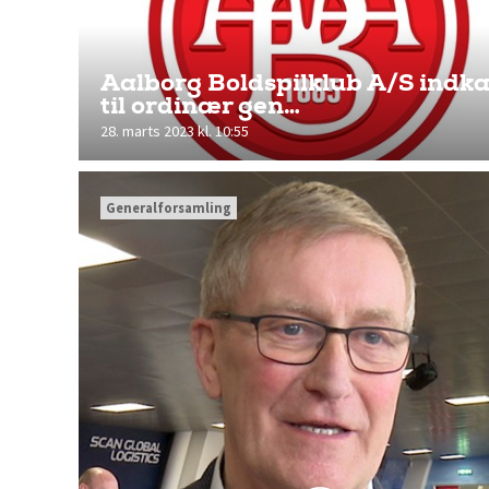
Aalborg Boldspilklub A/S indka
til ordinær gen…
28. marts 2023 kl. 10:55
Generalforsamling