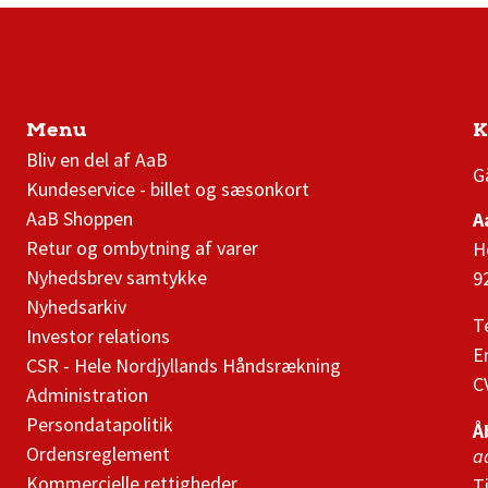
Menu
K
AaB nyheder
Bliv en del af AaB
G
Kundeservice - billet og sæsonkort
AaB Shoppen
A
Retur og ombytning af varer
H
Nyhedsbrev samtykke
9
Nyhedsarkiv
T
Investor relations
E
CSR - Hele Nordjyllands Håndsrækning
C
Administration
Persondatapolitik
Å
Ordensreglement
a
Kommercielle rettigheder
T