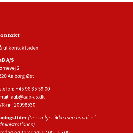
ontakt
3F Superliga stilling og kampe
1 division stilling og kampe
å til kontaktsiden
aB A/S
ornevej 2
220 Aalborg Øst
elefon: +45 96 35 59 00
mail:
aab@aab-as.dk
VR-nr.:
10998530
bningstider
(Der sælges ikke merchandise i
dministrationen)
irsdag og torsdag: 12.00 - 15.00