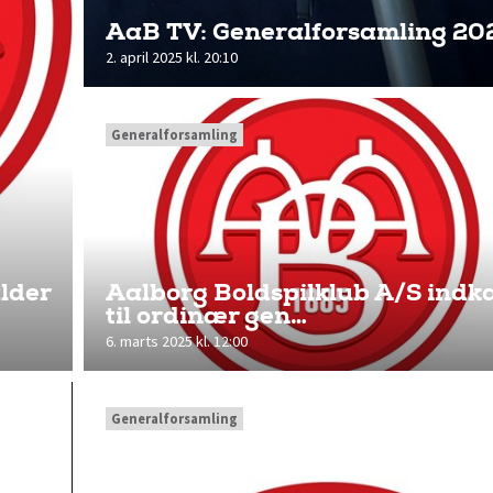
AaB TV: Generalforsamling 20
2. april 2025 kl. 20:10
Generalforsamling
lder
Aalborg Boldspilklub A/S indk
til ordinær gen…
6. marts 2025 kl. 12:00
Generalforsamling