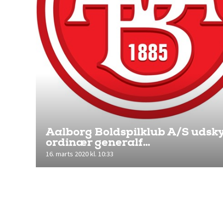
Aalborg Boldspilklub A/S udsk
ordinær generalf…
16. marts 2020 kl. 10:33