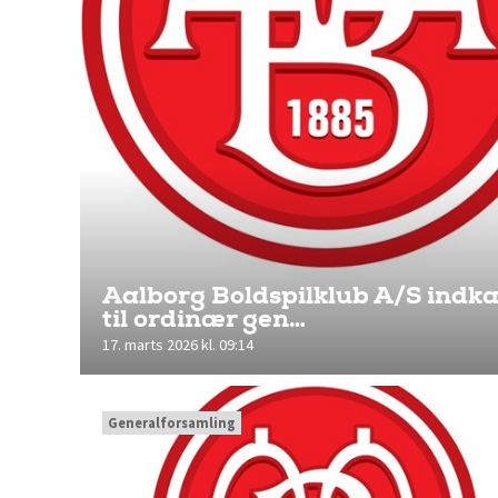
Aalborg Boldspilklub A/S indka
til ordinær gen…
17. marts 2026 kl. 09:14
Generalforsamling