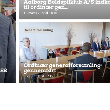
Aalborg Boldspilklub A/S indk
til ordinær gen…
11. marts 2022 kl. 10:16
Generalforsamling
Ordinær generalforsamling
022
gennemført
6. april 2021 kl. 17:15