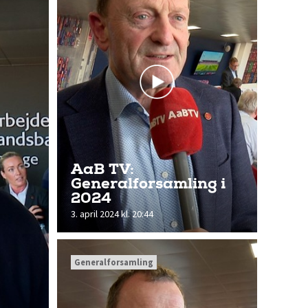
AaB TV:
Generalforsamling i
2024
3. april 2024 kl. 20:44
Generalforsamling