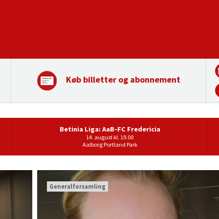
Køb billetter og abonnement
Betinia Liga: AaB-FC Fredericia
14. august kl. 19.00
Aalborg Portland Park
Generalforsamling