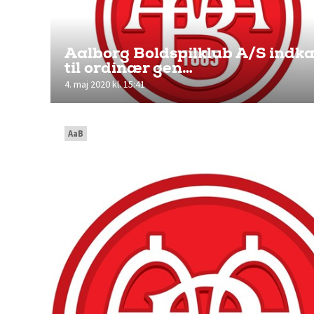
Aalborg Boldspilklub A/S indka
til ordinær gen…
4. maj 2020 kl. 15:41
AaB