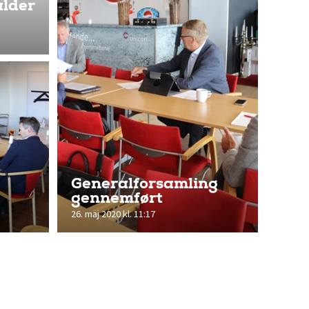
alder
Generalforsamling
gennemført
26. maj 2020 kl. 11:17