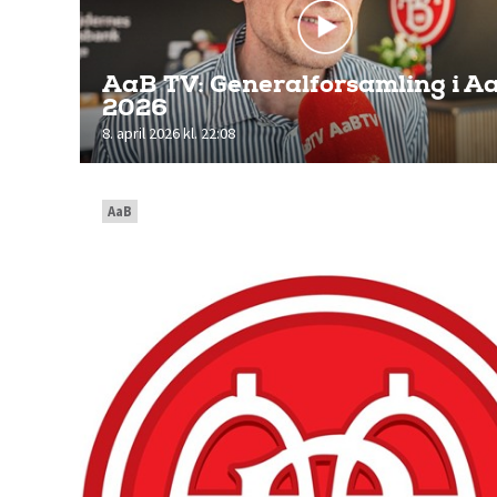
AaB TV: Generalforsamling i Aa
2026
8. april 2026 kl. 22:08
AaB