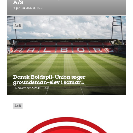
A/S
9. januar 2026 kl. 16:53
AaB
Dansk Boldspil-Union søger
groundsman-elev i samar…
11. november 2025 kl. 10:35
AaB