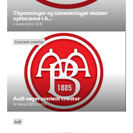
Tilpasninger og investeringer skaber
optimisme i A…
4. marts 2025 kl. 15:35
Content creator
AaB søger content creator
14. februar 2025 kl. 14:15
AaB