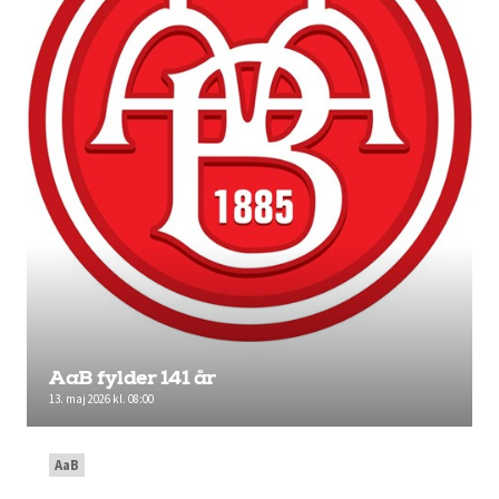
AaB fylder 141 år
13. maj 2026 kl. 08:00
AaB