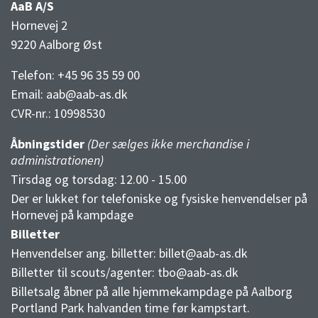
AaB A/S
Hornevej 2
9220 Aalborg Øst
Telefon: +45 96 35 59 00
Email:
aab@aab-as.dk
CVR-nr.:
10998530
Åbningstider
(Der sælges ikke merchandise i
administrationen)
Tirsdag og torsdag: 12.00 - 15.00
Der er lukket for telefoniske og fysiske henvendelser på
Hornevej på kampdage
Billetter
Henvendelser ang. billetter:
billet@aab-as.dk
Billetter til scouts/agenter:
tbo@aab-as.dk
Billetsalg åbner på alle hjemmekampdage på Aalborg
Portland Park halvanden time før kampstart.