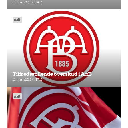
17. marts 2026 kl. 09:14
AaB
Tilfredsstillende overskud i AaB
11. marts 2026 kl. 17:10
AaB