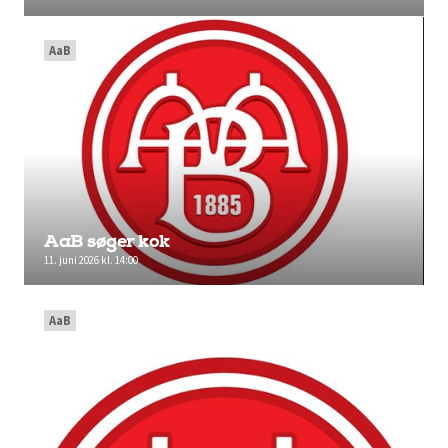
AaB
AaB søger kok
11. juni 2026 kl. 14:00
AaB