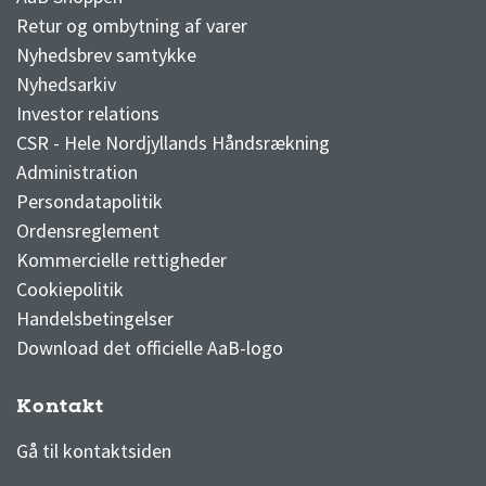
Retur og ombytning af varer
Nyhedsbrev samtykke
Nyhedsarkiv
Investor relations
CSR - Hele Nordjyllands Håndsrækning
Administration
Persondatapolitik
Ordensreglement
Kommercielle rettigheder
Cookiepolitik
Handelsbetingelser
Download det officielle AaB-logo
Kontakt
3F Superliga stilling og kampe
1 division stilling og kampe
Gå til kontaktsiden