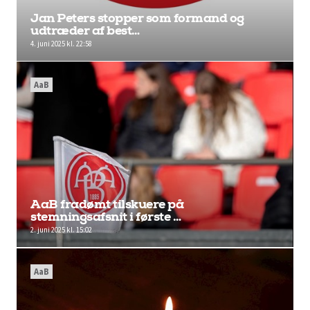
Jan Peters stopper som formand og
udtræder af best…
4. juni 2025 kl. 22:58
AaB
AaB fradømt tilskuere på
stemningsafsnit i første …
2. juni 2025 kl. 15:02
AaB