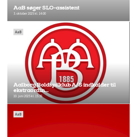
AaB søger SLO-assistent
3. oktober 2025 kl. 14:00
AaB
Aalborg Boldspilklub A/S indkalder til
ekstraordin…
10. juni 2025 kl. 15:35
AaB