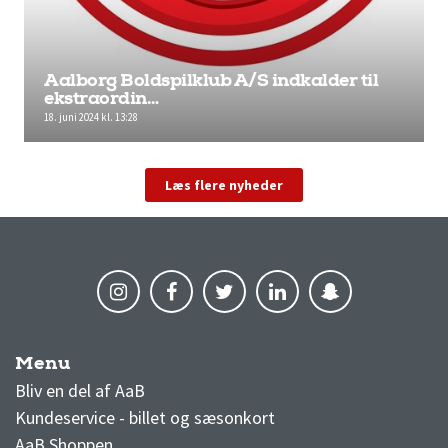
Aalborg Boldspilklub A/S indkalder til
ekstraordin…
18. juni 2024 kl. 13:28
Læs flere nyheder
Menu
AaB nyheder
Bliv en del af AaB
Kundeservice - billet og sæsonkort
AaB Shoppen