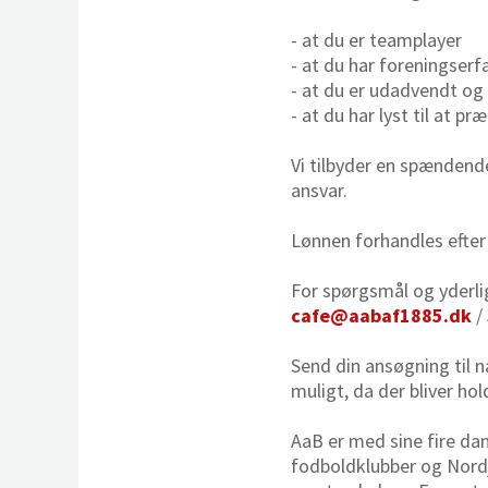
- at du er teamplayer
- at du har foreningserf
- at du er udadvendt og
- at du har lyst til at 
Vi tilbyder en spændend
ansvar.
Lønnen forhandles efter 
For spørgsmål og yderli
cafe@aabaf1885.dk
/
Send din ansøgning til 
muligt, da der bliver ho
AaB er med sine fire da
fodboldklubber og Nordj