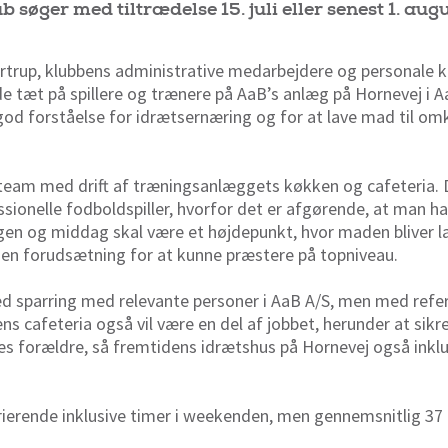
 søger med tiltrædelse 15. juli eller senest 1. augu
ertrup, klubbens administrative medarbejdere og personale 
de tæt på spillere og trænere på AaB’s anlæg på Hornevej i A
n god forståelse for idrætsernæring og for at lave mad til o
 team med drift af træningsanlæggets køkken og cafeteria. D
ssionelle fodboldspiller, hvorfor det er afgørende, at man har
gen og middag skal være et højdepunkt, hvor maden bliver l
 en forudsætning for at kunne præstere på topniveau.
d sparring med relevante personer i AaB A/S, men med refe
ens cafeteria også vil være en del af jobbet, herunder at si
eres forældre, så fremtidens idrætshus på Hornevej også inkl
arierende inklusive timer i weekenden, men gennemsnitlig 37 