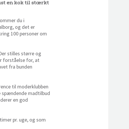
st en kok til stærkt
kommer du i
alborg, og det er
mkring 100 personer om
er stilles større og
 forståelse for, at
avet fra bunden
rence til moderklubben
kre spændende madtilbud
uderer en god
timer pr. uge, og som