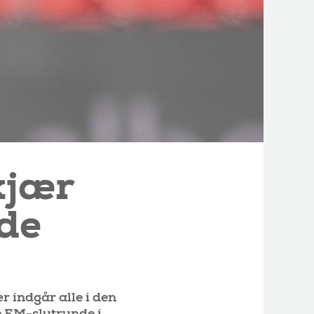
kjær
nde
 indgår alle i den
e EM-slutrunde i