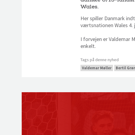
Wales.
Her spiller Danmark indt
værtsnationen Wales 4. j
I forvejen er Valdemar 
enkelt.
Tags på denne nyhed
Valdemar Møller
Bertil Grø