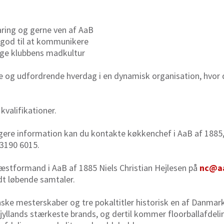
aring og gerne ven af AaB
 god til at kommunikere
præge klubbens madkultur
e og udfordrende hverdag i en dynamisk organisation, hvor 
kvalifikationer.
gere information kan du kontakte køkkenchef i AaB af 1885,
 3190 6015.
næstformand i AaB af 1885 Niels Christian Hejlesen på
nc@a
ldt løbende samtaler.
nske mesterskaber og tre pokaltitler historisk en af Danmar
yllands stærkeste brands, og dertil kommer floorballafdel