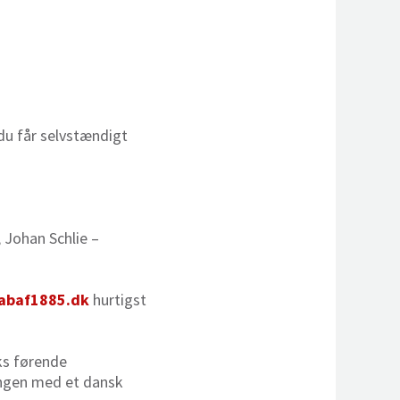
du får selvstændigt
 Johan Schlie –
abaf1885.dk
hurtigst
ks førende
ingen med et dansk