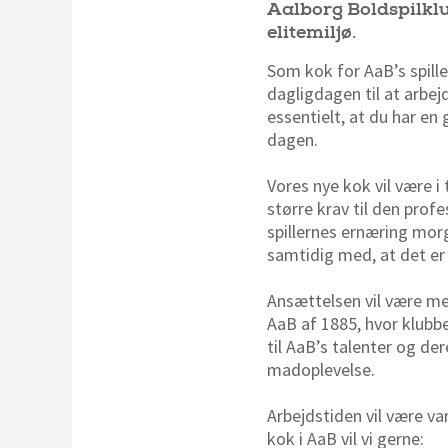
Aalborg Boldspilklub
elitemiljø.
Som kok for AaB’s spill
dagligdagen til at arbej
essentielt, at du har e
dagen.
Vores nye kok vil være i
større krav til den profe
spillernes ernæring mor
samtidig med, at det er
Ansættelsen vil være me
AaB af 1885, hvor klubb
til AaB’s talenter og d
madoplevelse.
Arbejdstiden vil være v
kok i AaB vil vi gerne: