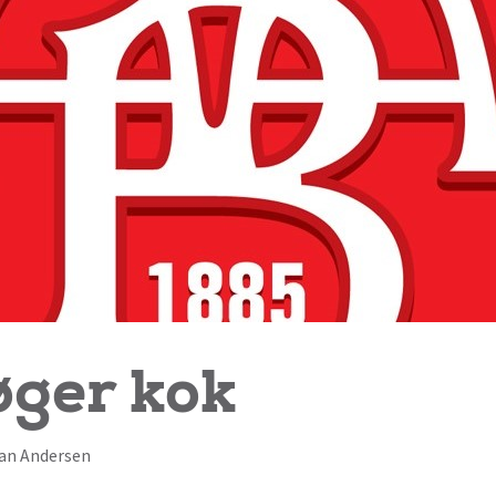
øger kok
rian Andersen