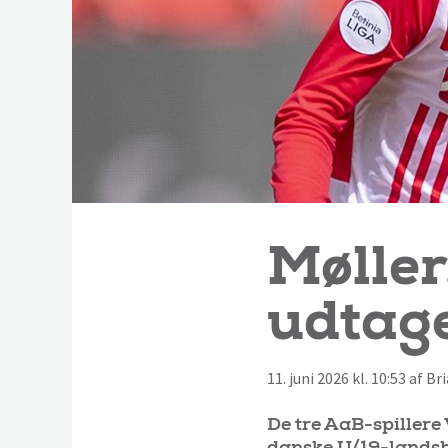
Møller
udtage
11. juni 2026 kl. 10:53 af B
De tre AaB-spillere
danske U/19-landsho