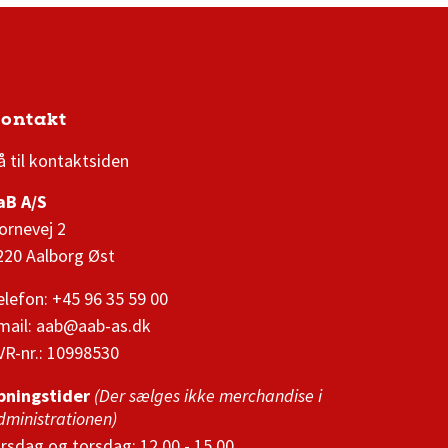
ontakt
3F Superliga stilling og kampe
1 division stilling og kampe
å til kontaktsiden
aB A/S
ornevej 2
220 Aalborg Øst
elefon: +45 96 35 59 00
mail:
aab@aab-as.dk
VR-nr.:
10998530
bningstider
(Der sælges ikke merchandise i
dministrationen)
irsdag og torsdag: 12.00 - 15.00