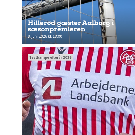
Hillerød gæster Aalborg i
sæsonpremieren
9. juni 2026 kl. 13:00
Testkampe efterår 2026