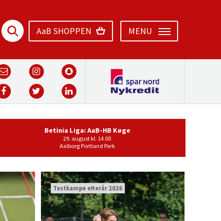
AaB SHOPPEN
MENU
Betinia Liga: AaB-HB Køge
29. august kl. 14.00
Aalborg Portland Park
Testkampe efterår 2026