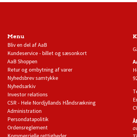
Menu
K
AaB nyheder
Bliv en del af AaB
G
Kundeservice - billet og sæsonkort
AaB Shoppen
A
Retur og ombytning af varer
H
Nyhedsbrev samtykke
9
Nyhedsarkiv
T
Investor relations
E
CSR - Hele Nordjyllands Håndsrækning
C
Administration
Persondatapolitik
Å
Ordensreglement
a
Kommercielle rettigheder
T