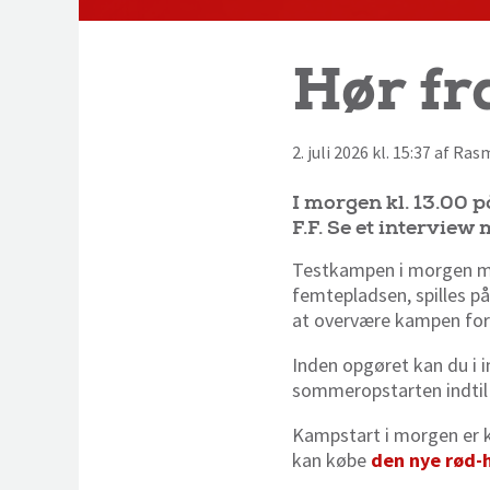
Hør fra
2. juli 2026 kl. 15:37 af Ra
I morgen kl. 13.00 
F.F. Se et intervie
Testkampen i morgen mo
femtepladsen, spilles p
at overvære kampen for 
Inden opgøret kan du i i
sommeropstarten indtil
Kampstart i morgen er kl
kan købe
den nye rød-h