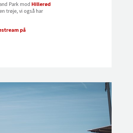
tland Park mod
Hillerød
en trøje, vi også har
vestream på