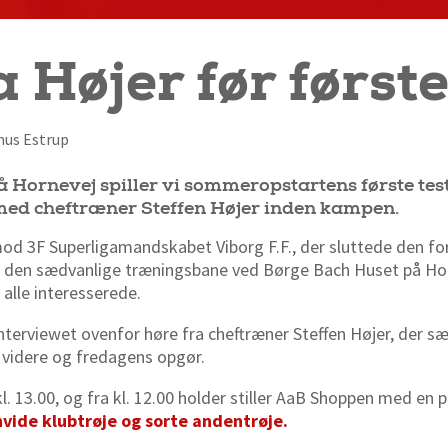
 Højer før første
smus Estrup
på Hornevej spiller vi sommeropstartens første t
w med cheftræner Steffen Højer inden kampen.
d 3F Superligamandskabet Viborg F.F., der sluttede den f
å den sædvanlige træningsbane ved Børge Bach Huset på Horn
alle interesserede.
nterviewet ovenfor høre fra cheftræner Steffen Højer, der sæ
 videre og fredagens opgør.
. 13.00, og fra kl. 12.00 holder stiller AaB Shoppen med en
vide klubtrøje og sorte andentrøje.