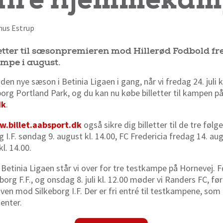
smus Estrup
etter til sæsonpremieren mod Hillerød Fodbold fre
mpe i august.
den nye sæson i Betinia Ligaen i gang, når vi fredag 24. juli 
org Portland Park, og du kan nu købe billetter til kampen p
dk
.
.billet.aabsport.dk
også sikre dig billetter til de tre f
I.F. søndag 9. august kl. 14.00, FC Fredericia fredag 14. au
l. 14.00.
etinia Ligaen står vi over for tre testkampe på Hornevej. Fø
rg F.F., og onsdag 8. juli kl. 12.00 møder vi Randers FC, før d
ven mod Silkeborg I.F. Der er fri entré til testkampene, som
enter.