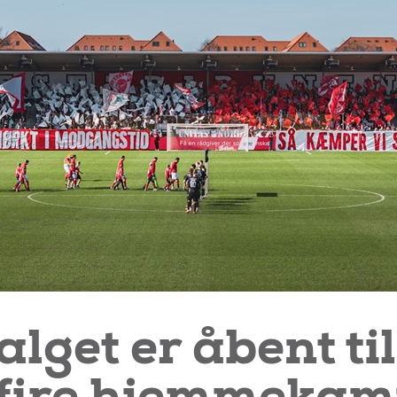
alget er åbent ti
e fire hjemmeka