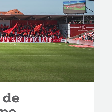
l de
mpe