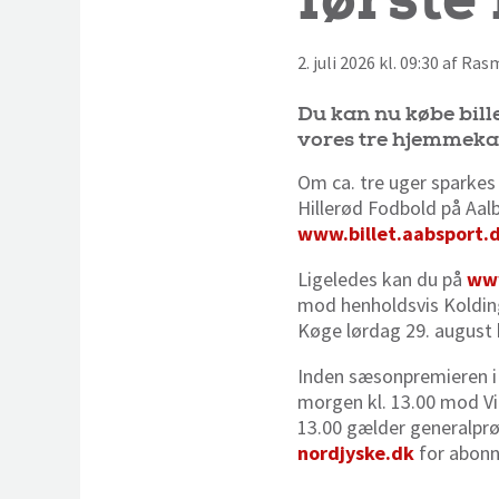
2. juli 2026 kl. 09:30 af Ra
Du kan nu købe bill
vores tre hjemmeka
Om ca. tre uger sparkes 
Hillerød Fodbold på Aalb
www.billet.aabsport.
Ligeledes kan du på
www
mod henholdsvis Kolding 
Køge lørdag 29. august k
Inden sæsonpremieren i B
morgen kl. 13.00 mod Vibo
13.00 gælder generalprø
nordjyske.dk
for abonn