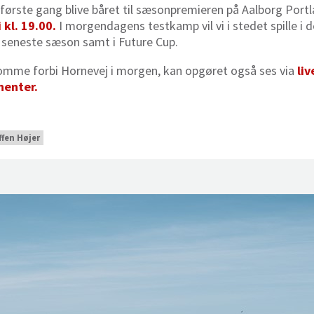
or første gang blive båret til sæsonpremieren på Aalborg Por
 kl. 19.00.
I morgendagens testkamp vil vi i stedet spille i d
i seneste sæson samt i Future Cup.
komme forbi Hornevej i morgen, kan opgøret også ses via
li
nenter.
ffen Højer