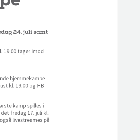
dag 24. juli samt
kl. 19.00 tager imod
å
ølgende hjemmekampe
gust kl. 19.00 og HB
rste kamp spilles i
et fredag 17. juli kl.
 også livestreames på