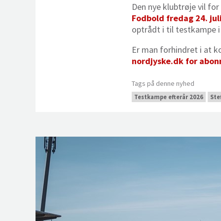
Den nye klubtrøje vil f
Fodbold fredag 24. juli
optrådt i til testkampe 
Er man forhindret i at 
nordjyske.dk for abon
Tags på denne nyhed
Testkampe efterår 2026
Ste