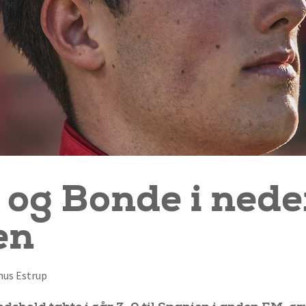
 og Bonde i neder
en
smus Estrup