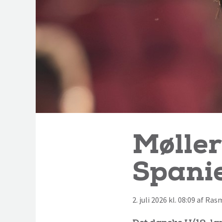
Møller
Spani
2. juli 2026 kl. 08:09 af Ra