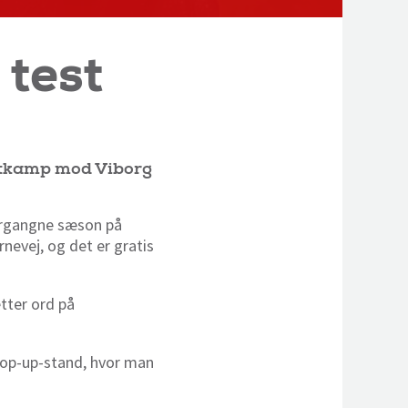
 test
estkamp mod Viborg
organgne sæson på
evej, og det er gratis
tter ord på
 pop-up-stand, hvor man