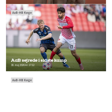
AaB-HB Køge
AaB sejrede i sidste kamp
30. maj 2026 kl. 17:12
AaB-HB Køge