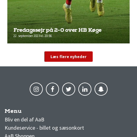
Fredagssejr på 2-0 over HB Køge
22. september 2023 kl. 20:56
Læs flere nyheder
Menu
AaB nyheder
Bliv en del af AaB
Kundeservice - billet og sæsonkort
AaB Shoppen