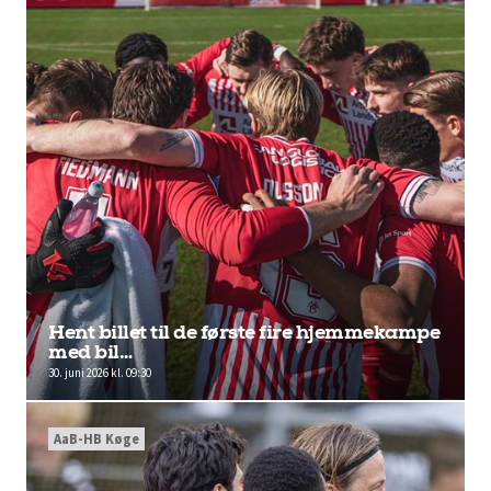
Hent billet til de første fire hjemmekampe
med bil…
30. juni 2026 kl. 09:30
AaB-HB Køge