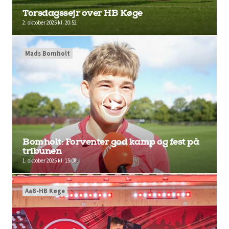
Torsdagssejr over HB Køge
2. oktober 2025 kl. 20:52
Mads Bomholt
Bomholt: Forventer god kamp og fest på
tribunen
1. oktober 2025 kl. 15:08
AaB-HB Køge