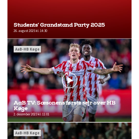
Students’ Grandstand Party 2025
26. august 2025 kl. 14:30
AaB-HB Køge
AaB TV: Sæsonens første sejr over HB
Køge
2. december 2023 kl. 11:01
AaB-HB Køge