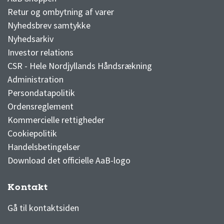
Retur og ombytning af varer
Nyhedsbrev samtykke
Nyhedsarkiv
Investor relations
CSR - Hele Nordjyllands Håndsrækning
Administration
Persondatapolitik
Ordensreglement
Kommercielle rettigheder
Cookiepolitik
Handelsbetingelser
Download det officielle AaB-logo
Kontakt
3F Superliga stilling og kampe
1 division stilling og kampe
Gå til kontaktsiden