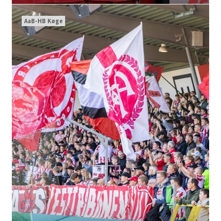
AaB-HB Køge