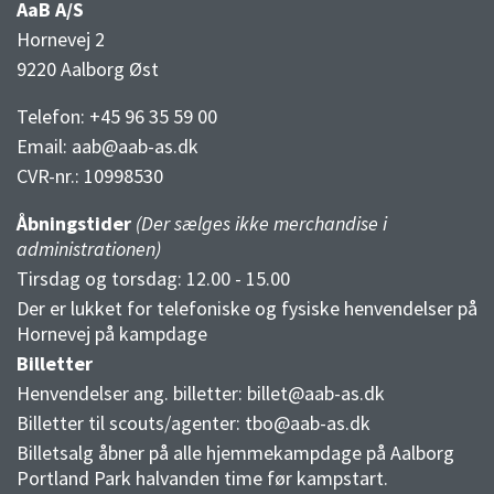
AaB A/S
Hornevej 2
9220 Aalborg Øst
Telefon: +45 96 35 59 00
Email:
aab@aab-as.dk
CVR-nr.:
10998530
Åbningstider
(Der sælges ikke merchandise i
administrationen)
Tirsdag og torsdag: 12.00 - 15.00
Der er lukket for telefoniske og fysiske henvendelser på
Hornevej på kampdage
Billetter
Henvendelser ang. billetter:
billet@aab-as.dk
Billetter til scouts/agenter:
tbo@aab-as.dk
Billetsalg åbner på alle hjemmekampdage på Aalborg
Portland Park halvanden time før kampstart.