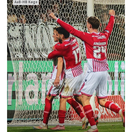
AaB-HB Køge