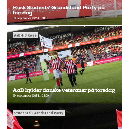
Husk Students’ Grandstand Party på
torsdag
30. september 2025 kl. 08:32
AaB-HB Køge
AaB hylder danske veteraner på torsdag
29. september 2025 kl. 15:00
Students' Grandstand Party