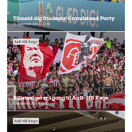
Tilmeld dig Students’ Grandstand Party
11. september 2025 kl. 12:53
AaB-HB Køge
Billetsalget er i gang til AaB-HB Køge
3. september 2025 kl. 10:00
AaB-HB Køge