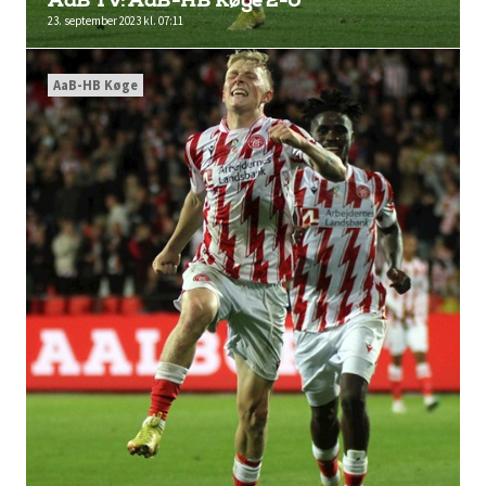
AaB TV: AaB-HB Køge 2-0
23. september 2023 kl. 07:11
AaB-HB Køge