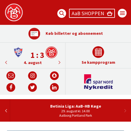
AaB SHOPPEN
Køb billetter og abonnement
1 : 2
1 : 2
2 : 2
1 : 0
-
-
-
-
-
-
-
-
-
-
1 : 3
Se kampprogram
5. september
Ikke fastlagt
Ikke fastlagt
Ikke fastlagt
Ikke fastlagt
Ikke fastlagt
29. august
21. august
14. august
9. august
4. august
Betinia Liga: AaB-HB Køge
29. august kl. 14.00
Aalborg Portland Park