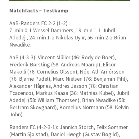
Matchfacts – Testkamp
AaB-Randers FC 2-2 (1-2)
7. min 0-1 Wessel Dammers, 19. min 1-1 Jubril
Adedeji, 24. min 1-2 Nikolas Dyhr, 56. min 2-2 Brian
Nwadike.
AaB (4-3-3): Vincent Müller (46: Rody de Boer),
Frederik Børsting (58: Andreas Maarup), Elison
Makolli (76: Cornelius Olsson), Nóel Atli Arnórsson
(76: Bjarne Pudel), Marc Nielsen (76: Benjamin Pihl),
Alexander Håpnes, Andres Jasson (76: Christian
Tcacenco), Markus Kaasa (36: Mathias Kubel), Jubril
Adedeji (58: William Thomsen), Brian Nwadike (58:
Bertram Skovgaard), Kornelius Normann (58: Kelvin
John).
Randers FC (4-2-3-1): Jannich Storch, Felix Sommer
(Martin Sjølstad), Daniel Høegh (Gustav Bøgild),