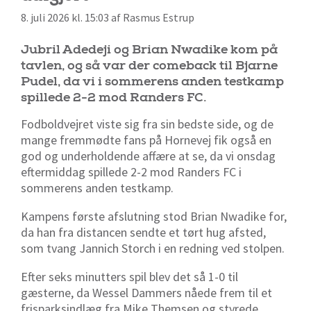
8. juli 2026 kl. 15:03 af Rasmus Estrup
Jubril Adedeji og Brian Nwadike kom på
tavlen, og så var der comeback til Bjarne
Pudel, da vi i sommerens anden testkamp
spillede 2-2 mod Randers FC.
Fodboldvejret viste sig fra sin bedste side, og de
mange fremmødte fans på Hornevej fik også en
god og underholdende affære at se, da vi onsdag
eftermiddag spillede 2-2 mod Randers FC i
sommerens anden testkamp.
Kampens første afslutning stod Brian Nwadike for,
da han fra distancen sendte et tørt hug afsted,
som tvang Jannich Storch i en redning ved stolpen.
Efter seks minutters spil blev det så 1-0 til
gæsterne, da Wessel Dammers nåede frem til et
frisparksindlæg fra Mike Themsen og styrede