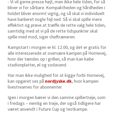
- Vi vil gerne presse højt, men ikke hele tiden, for så
bliver vi for sårbare. Kompaktheden og hårdheden i
holdet bliver enormt vigtig, og så skal vi individuelt
have barberet nogle fejl ned. Så vi skal spille mere
effektivt og prøve at træffe de rette valg hele tiden,
samtidig med at vi på de rette tidspunkter skal
spille med mod, siger cheftræneren.
Kampstart i morgen er kl. 12.00, og det er gratis for
alle interesserede at overvære kampen på Hornevej,
hvor der tændes op i grillen, så man kan købe
stadionplatter, øl og sodavand.
Har man ikke mulighed for at kigge forbi Hornevej,
kan opgøret ses på
nordjyske.dk
, hvor kampen
livestreames for abonnenter.
Igen i morgen bærer vi den samme spillertrøje, som
i fredags – nemlig en trøje, der også tidligere har
været anvendt i Future Cup og testkampe.