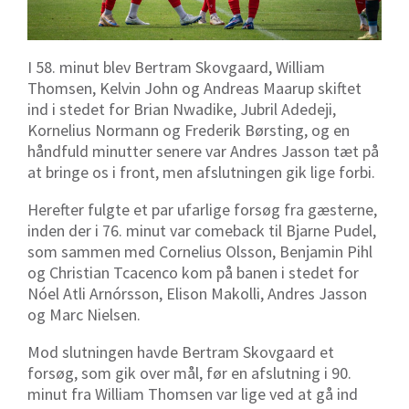
I 58. minut blev Bertram Skovgaard, William
Thomsen, Kelvin John og Andreas Maarup skiftet
ind i stedet for Brian Nwadike, Jubril Adedeji,
Kornelius Normann og Frederik Børsting, og en
håndfuld minutter senere var Andres Jasson tæt på
at bringe os i front, men afslutningen gik lige forbi.
Herefter fulgte et par ufarlige forsøg fra gæsterne,
inden der i 76. minut var comeback til Bjarne Pudel,
som sammen med Cornelius Olsson, Benjamin Pihl
og Christian Tcacenco kom på banen i stedet for
Nóel Atli Arnórsson, Elison Makolli, Andres Jasson
og Marc Nielsen.
Mod slutningen havde Bertram Skovgaard et
forsøg, som gik over mål, før en afslutning i 90.
minut fra William Thomsen var lige ved at gå ind