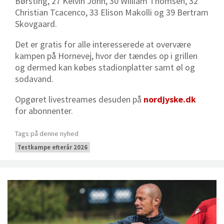
Børsting, 27 Kelvin John, 30 William Thomsen, 32
Christian Tcacenco, 33 Elison Makolli og 39 Bertram
Skovgaard.
Det er gratis for alle interesserede at overvære
kampen på Hornevej, hvor der tændes op i grillen
og dermed kan købes stadionplatter samt øl og
sodavand.
Opgøret livestreames desuden på
nordjyske.dk
for abonnenter.
Tags på denne nyhed
Testkampe efterår 2026