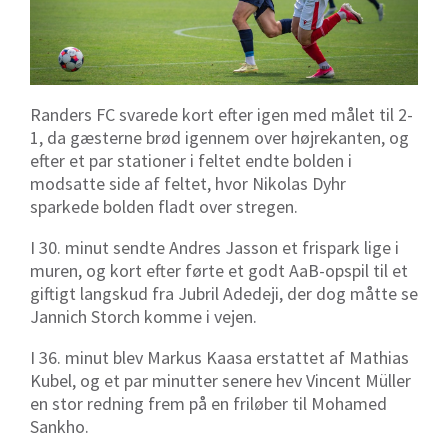
Randers FC svarede kort efter igen med målet til 2-
1, da gæsterne brød igennem over højrekanten, og
efter et par stationer i feltet endte bolden i
modsatte side af feltet, hvor Nikolas Dyhr
sparkede bolden fladt over stregen.
I 30. minut sendte Andres Jasson et frispark lige i
muren, og kort efter førte et godt AaB-opspil til et
giftigt langskud fra Jubril Adedeji, der dog måtte se
Jannich Storch komme i vejen.
I 36. minut blev Markus Kaasa erstattet af Mathias
Kubel, og et par minutter senere hev Vincent Müller
en stor redning frem på en friløber til Mohamed
Sankho.