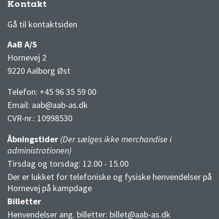
Kontakt
3F Superliga stilling og kampe
1 division stilling og kampe
Gå til kontaktsiden
AaB A/S
Hornevej 2
9220 Aalborg Øst
Telefon: +45 96 35 59 00
Email:
aab@aab-as.dk
CVR-nr.:
10998530
Åbningstider
(Der sælges ikke merchandise i
administrationen)
Tirsdag og torsdag: 12.00 - 15.00
Der er lukket for telefoniske og fysiske henvendelser på
Hornevej på kampdage
Billetter
Henvendelser ang. billetter:
billet@aab-as.dk