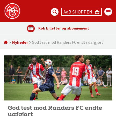
AaB SHOPPEN
Køb billetter og abonnement
Nyheder
God test mod Randers FC endte uafgjort
God test mod Randers FC endte
uafgjort