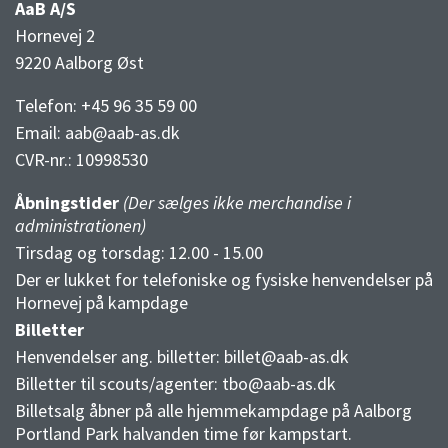
AaB A/S
Hornevej 2
9220 Aalborg Øst
Telefon: +45 96 35 59 00
Email:
aab@aab-as.dk
CVR-nr.:
10998530
Åbningstider
(Der sælges ikke merchandise i
administrationen)
Tirsdag og torsdag: 12.00 - 15.00
Der er lukket for telefoniske og fysiske henvendelser på
Hornevej på kampdage
Billetter
Henvendelser ang. billetter:
billet@aab-as.dk
Billetter til scouts/agenter:
tbo@aab-as.dk
Billetsalg åbner på alle hjemmekampdage på Aalborg
Portland Park halvanden time før kampstart.