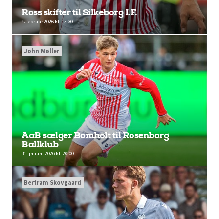
Ross skifter til Silkeborg I.F.
2. februar 2026 kl. 15:30
John Møller
AaB sælger Bomholt til Rosenborg
Ballklub
31. januar 2026 kl. 20:00
Bertram Skovgaard