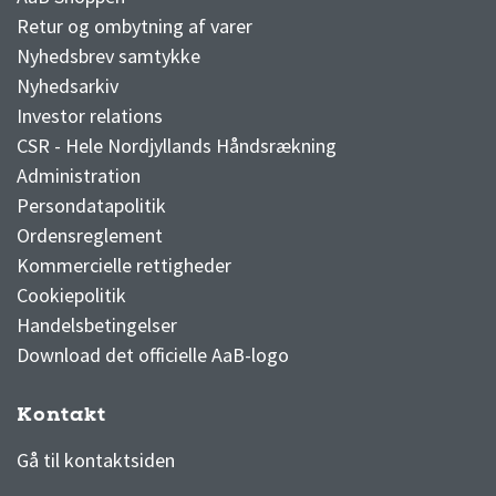
Retur og ombytning af varer
Nyhedsbrev samtykke
Nyhedsarkiv
Investor relations
CSR - Hele Nordjyllands Håndsrækning
Administration
Persondatapolitik
Ordensreglement
Kommercielle rettigheder
Cookiepolitik
Handelsbetingelser
Download det officielle AaB-logo
Kontakt
3F Superliga stilling og kampe
1 division stilling og kampe
Gå til kontaktsiden