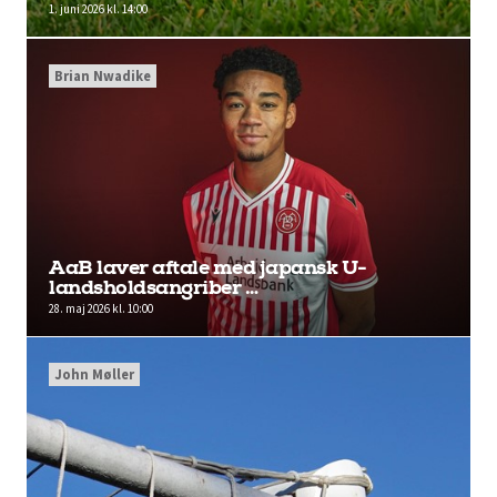
1. juni 2026 kl. 14:00
Brian Nwadike
AaB laver aftale med japansk U-
landsholdsangriber …
28. maj 2026 kl. 10:00
John Møller