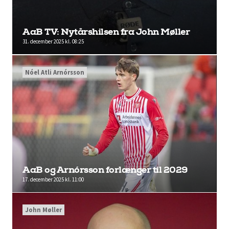
AaB TV: Nytårshilsen fra John Møller
31. december 2025 kl. 08:25
Nóel Atli Arnórsson
AaB og Arnórsson forlænger til 2029
17. december 2025 kl. 11:00
John Møller