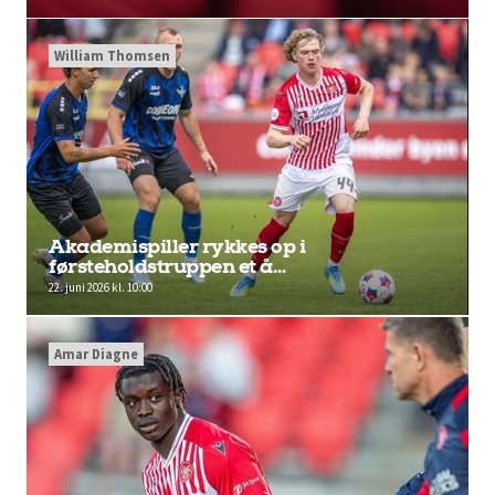
William Thomsen
Akademispiller rykkes op i
førsteholdstruppen et å…
22. juni 2026 kl. 10:00
Amar Diagne