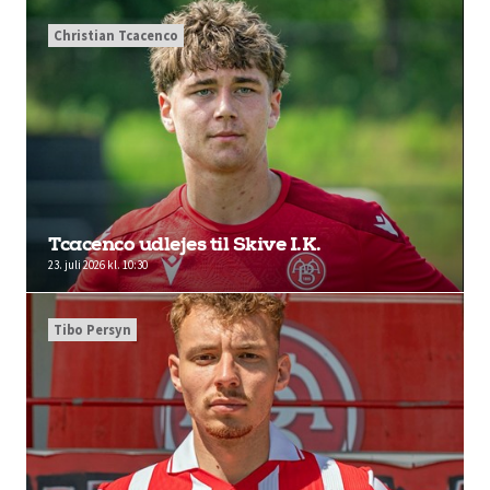
Christian Tcacenco
Tcacenco udlejes til Skive I.K.
23. juli 2026 kl. 10:30
Tibo Persyn