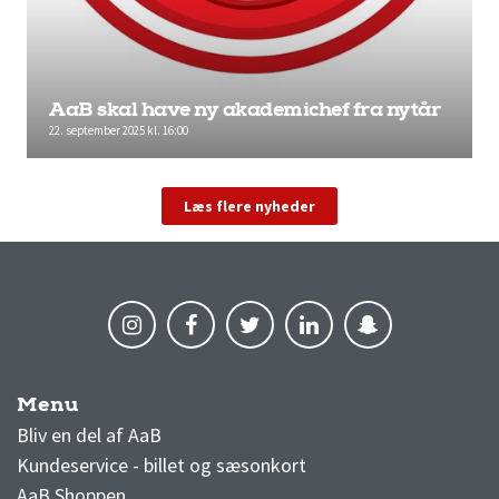
AaB skal have ny akademichef fra nytår
22. september 2025 kl. 16:00
Læs flere nyheder
Menu
AaB nyheder
Bliv en del af AaB
Kundeservice - billet og sæsonkort
AaB Shoppen