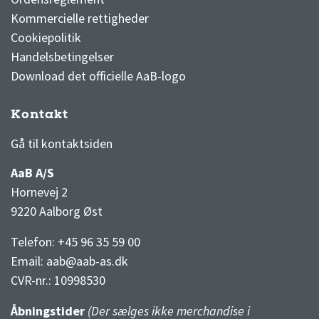
Kommercielle rettigheder
Cookiepolitik
Handelsbetingelser
Download det officielle AaB-logo
Kontakt
3F Superliga stilling og kampe
1 division stilling og kampe
Gå til kontaktsiden
AaB A/S
Hornevej 2
9220 Aalborg Øst
Telefon: +45 96 35 59 00
Email:
aab@aab-as.dk
CVR-nr.:
10998530
Åbningstider
(Der sælges ikke merchandise i