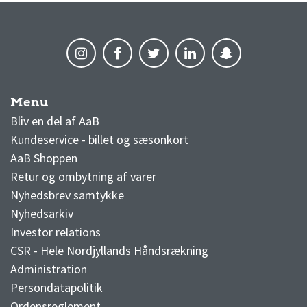
Menu
AaB nyheder
Bliv en del af AaB
Kundeservice - billet og sæsonkort
AaB Shoppen
Retur og ombytning af varer
Nyhedsbrev samtykke
Nyhedsarkiv
Investor relations
CSR - Hele Nordjyllands Håndsrækning
Administration
Persondatapolitik
Ordensreglement