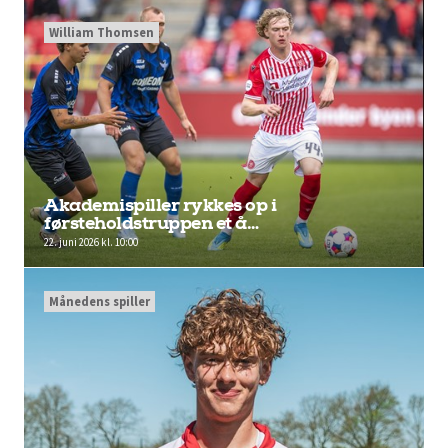
William Thomsen
Akademispiller rykkes op i
førsteholdstruppen et å…
22. juni 2026 kl. 10:00
Månedens spiller