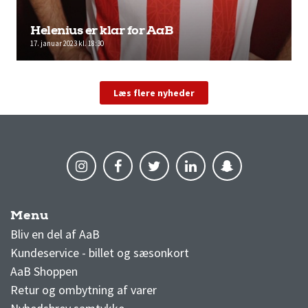
Helenius er klar for AaB
17. januar 2023 kl. 18:30
Læs flere nyheder
Menu
AaB nyheder
Bliv en del af AaB
Kundeservice - billet og sæsonkort
AaB Shoppen
Retur og ombytning af varer