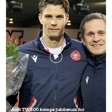
AaB TV: 200 kamps jubilæum for