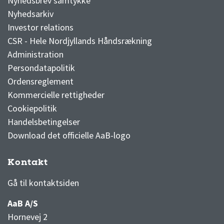
Nyhedsbrev samtykke
Nyhedsarkiv
Investor relations
CSR - Hele Nordjyllands Håndsrækning
Administration
Persondatapolitik
Ordensreglement
Kommercielle rettigheder
Cookiepolitik
Handelsbetingelser
Download det officielle AaB-logo
Kontakt
3F Superliga stilling og kampe
1 division stilling og kampe
Gå til kontaktsiden
AaB A/S
Hornevej 2