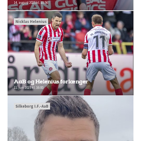
14. august 2025 kl. 10:56
Nicklas Helenius
AaB og Helenius forlænger
11. juni 2025 kl. 16:00
Silkeborg I.F.-AaB