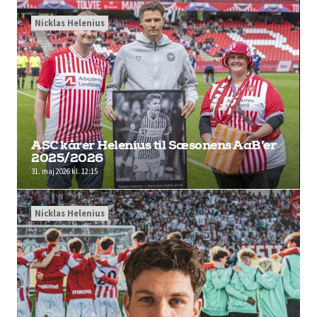
Nicklas Helenius
ASC kårer Helenius til Sæsonens AaB’er
2025/2026
31. maj 2026 kl. 12:15
Nicklas Helenius