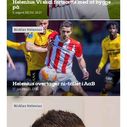
Helenius: Vi skal fortsætte med at bygge
på
5. august 2023 kl. 10:27
Nicklas Helenius
Helenius overtager ni-tallet i AaB
17. juli 2023 kl. 17:46
Nicklas Helenius