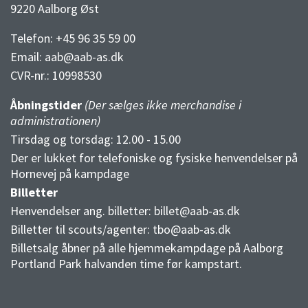
9220 Aalborg Øst
Telefon: +45 96 35 59 00
Email:
aab@aab-as.dk
CVR-nr.:
10998530
Åbningstider
(Der sælges ikke merchandise i
administrationen)
Tirsdag og torsdag: 12.00 - 15.00
Der er lukket for telefoniske og fysiske henvendelser på
Hornevej på kampdage
Billetter
Henvendelser ang. billetter:
billet@aab-as.dk
Billetter til scouts/agenter:
tbo@aab-as.dk
Billetsalg åbner på alle hjemmekampdage på Aalborg
Portland Park halvanden time før kampstart.