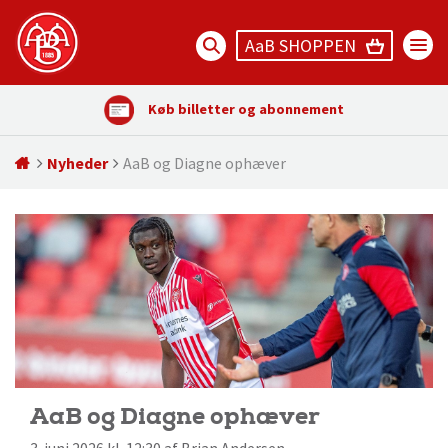
AaB SHOPPEN
Køb billetter og abonnement
Nyheder
AaB og Diagne ophæver
AaB og Diagne ophæver