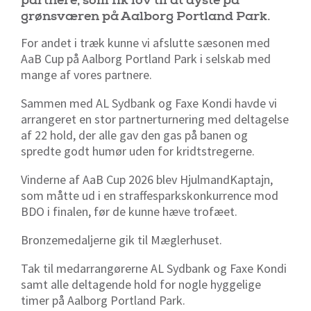
partnere, som fik lov til at dyste på
grønsværen på Aalborg Portland Park.
For andet i træk kunne vi afslutte sæsonen med
AaB Cup på Aalborg Portland Park i selskab med
mange af vores partnere.
Sammen med AL Sydbank og Faxe Kondi havde vi
arrangeret en stor partnerturnering med deltagelse
af 22 hold, der alle gav den gas på banen og
spredte godt humør uden for kridtstregerne.
Vinderne af AaB Cup 2026 blev HjulmandKaptajn,
som måtte ud i en straffesparkskonkurrence mod
BDO i finalen, før de kunne hæve trofæet.
Bronzemedaljerne gik til Mæglerhuset.
Tak til medarrangørerne AL Sydbank og Faxe Kondi
samt alle deltagende hold for nogle hyggelige
timer på Aalborg Portland Park.