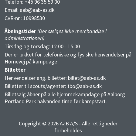
Telefon: +45 96 35 59 00
Email:
aab@aab-as.dk
CVR-nr.:
10998530
Åbningstider
(Der sælges ikke merchandise i
administrationen)
Tirsdag og torsdag: 12.00 - 15.00
Der er lukket for telefoniske og fysiske henvendelser på
Hornevej på kampdage
Billetter
Henvendelser ang. billetter:
billet@aab-as.dk
Billetter til scouts/agenter:
tbo@aab-as.dk
Billetsalg åbner på alle hjemmekampdage på Aalborg
Portland Park halvanden time før kampstart.
Copyright © 2026 AaB A/S - Alle rettigheder
forbeholdes