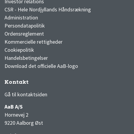
Investor relations
CSR - Hele Nordjyllands Håndsrækning
Administration
Persondatapolitik
Ordensreglement
Kommercielle rettigheder
Cookiepolitik
Handelsbetingelser
Download det officielle AaB-logo
Kontakt
3F Superliga stilling og kampe
1 division stilling og kampe
Gå til kontaktsiden
AaB A/S
Hornevej 2
9220 Aalborg Øst