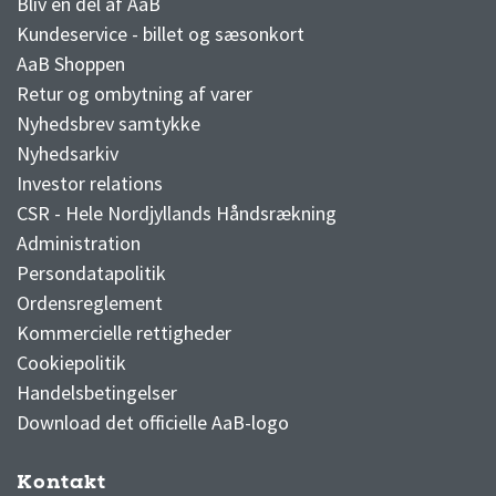
Bliv en del af AaB
Kundeservice - billet og sæsonkort
AaB Shoppen
Retur og ombytning af varer
Nyhedsbrev samtykke
Nyhedsarkiv
Investor relations
CSR - Hele Nordjyllands Håndsrækning
Administration
Persondatapolitik
Ordensreglement
Kommercielle rettigheder
Cookiepolitik
Handelsbetingelser
Download det officielle AaB-logo
Kontakt
3F Superliga stilling og kampe
1 division stilling og kampe