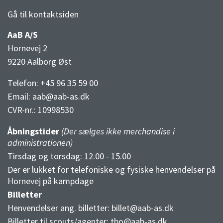
Gå til kontaktsiden
AaB A/S
Hornevej 2
9220 Aalborg Øst
Telefon: +45 96 35 59 00
Email:
aab@aab-as.dk
CVR-nr.:
10998530
Åbningstider
(Der sælges ikke merchandise i
administrationen)
Tirsdag og torsdag: 12.00 - 15.00
Der er lukket for telefoniske og fysiske henvendelser på
Hornevej på kampdage
Billetter
Henvendelser ang. billetter:
billet@aab-as.dk
Billetter til scouts/agenter:
tbo@aab-as.dk