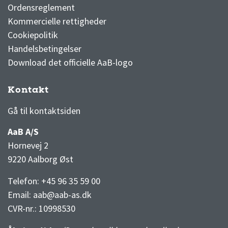
Ordensreglement
Kommercielle rettigheder
Cookiepolitik
Handelsbetingelser
Download det officielle AaB-logo
Kontakt
3F Superliga stilling og kampe
1 division stilling og kampe
Gå til kontaktsiden
AaB A/S
Hornevej 2
9220 Aalborg Øst
Telefon: +45 96 35 59 00
Email:
aab@aab-as.dk
CVR-nr.:
10998530