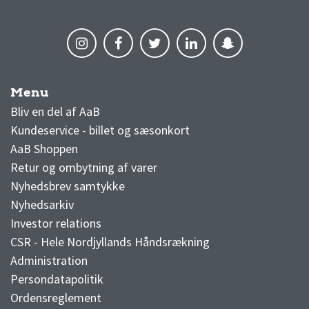
Menu
AaB nyheder
Bliv en del af AaB
Kundeservice - billet og sæsonkort
AaB Shoppen
Retur og ombytning af varer
Nyhedsbrev samtykke
Nyhedsarkiv
Investor relations
CSR - Hele Nordjyllands Håndsrækning
Administration
Persondatapolitik
Ordensreglement