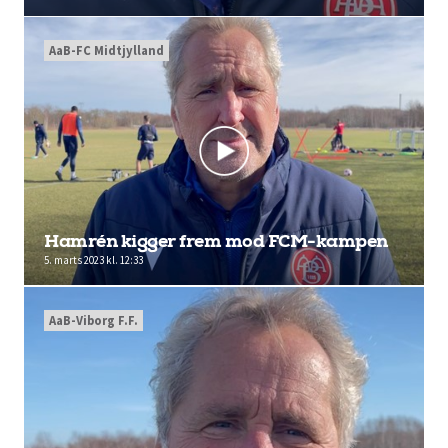
AaB-FC Midtjylland
Hamrén kigger frem mod FCM-kampen
5. marts 2023 kl. 12:33
AaB-Viborg F.F.