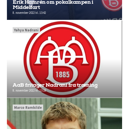
Erik Hamrén om pokalkampen i
Middelfart
8. november 2022 kl. 13:42
Yahya Nadrani
AaB fritager Nadrani fra træning
8. november 2022 kl. 13:18
Marco Ramkilde