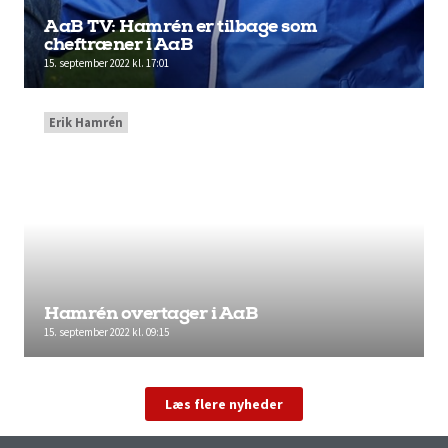
AaB TV: Hamrén er tilbage som
cheftræner i AaB
15. september 2022 kl. 17:01
Erik Hamrén
Hamrén overtager i AaB
15. september 2022 kl. 09:15
Læs flere nyheder