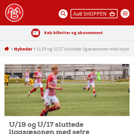
AaB SHOPPEN
Køb billetter og abonnement
Nyheder
U/19 og U/17 sluttede ligasæsonen med sejre
U/19 og U/17 sluttede
ligasæsonen med sejre