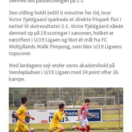
Dermed lød pausestillingen på 1-1.
Den stilling holdt indtil ti minutter før tid, hvor
Victor Fjeldgaard sparkede et direkte frispark flot i
nettet til slutresultatet 2-1. Victor Fjeldgaard nåede
dermed op på 19 scoringer i sæsonen, hvilket er
næstflest i U/19 Ligaen og blot ét mål fra FC
Midtjyllands Malik Pimpong, som blev U/19 Ligaens
topscorer.
Med lørdagens sejr ender vores akademihold på
tiendepladsen i U/19 Ligaen med 34 point efter 26
kampe.