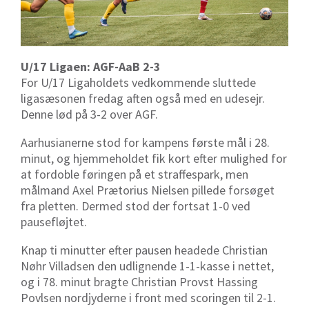
U/17 Ligaen: AGF-AaB 2-3
For U/17 Ligaholdets vedkommende sluttede
ligasæsonen fredag aften også med en udesejr.
Denne lød på 3-2 over AGF.
Aarhusianerne stod for kampens første mål i 28.
minut, og hjemmeholdet fik kort efter mulighed for
at fordoble føringen på et straffespark, men
målmand Axel Prætorius Nielsen pillede forsøget
fra pletten. Dermed stod der fortsat 1-0 ved
pausefløjtet.
Knap ti minutter efter pausen headede Christian
Nøhr Villadsen den udlignende 1-1-kasse i nettet,
og i 78. minut bragte Christian Provst Hassing
Povlsen nordjyderne i front med scoringen til 2-1.