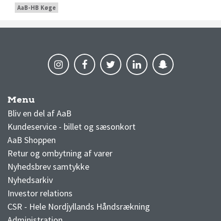
AaB-HB Køge
Menu
AaB nyheder
Bliv en del af AaB
Kundeservice - billet og sæsonkort
AaB Shoppen
Retur og ombytning af varer
Nyhedsbrev samtykke
Nyhedsarkiv
Investor relations
CSR - Hele Nordjyllands Håndsrækning
Administration