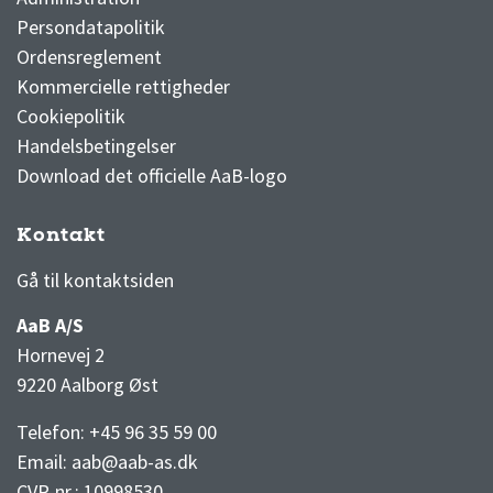
Persondatapolitik
Ordensreglement
Kommercielle rettigheder
Cookiepolitik
Handelsbetingelser
Download det officielle AaB-logo
Kontakt
3F Superliga stilling og kampe
1 division stilling og kampe
Gå til kontaktsiden
AaB A/S
Hornevej 2
9220 Aalborg Øst
Telefon: +45 96 35 59 00
Email:
aab@aab-as.dk
CVR-nr.:
10998530