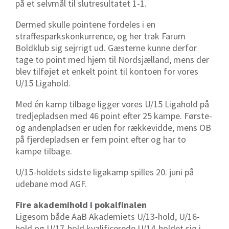
på et selvmål til slutresultatet 1-1.
Dermed skulle pointene fordeles i en
straffesparkskonkurrence, og her trak Farum
Boldklub sig sejrrigt ud. Gæsterne kunne derfor
tage to point med hjem til Nordsjælland, mens der
blev tilføjet et enkelt point til kontoen for vores
U/15 Ligahold.
Med én kamp tilbage ligger vores U/15 Ligahold på
tredjepladsen med 46 point efter 25 kampe. Første-
og andenpladsen er uden for rækkevidde, mens OB
på fjerdepladsen er fem point efter og har to
kampe tilbage.
U/15-holdets sidste ligakamp spilles 20. juni på
udebane mod AGF.
Fire akademihold i pokalfinalen
Ligesom både AaB Akademiets U/13-hold, U/16-
hold og U/17-hold kvalificerede U/14-holdet sig i