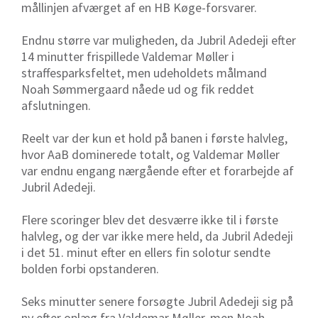
mållinjen afværget af en HB Køge-forsvarer.
Endnu større var muligheden, da Jubril Adedeji efter
14 minutter frispillede Valdemar Møller i
straffesparksfeltet, men udeholdets målmand
Noah Sømmergaard nåede ud og fik reddet
afslutningen.
Reelt var der kun et hold på banen i første halvleg,
hvor AaB dominerede totalt, og Valdemar Møller
var endnu engang nærgående efter et forarbejde af
Jubril Adedeji.
Flere scoringer blev det desværre ikke til i første
halvleg, og der var ikke mere held, da Jubril Adedeji
i det 51. minut efter en ellers fin solotur sendte
bolden forbi opstanderen.
Seks minutter senere forsøgte Jubril Adedeji sig på
ny efter oplæg fra Valdemar Møller, men Noah