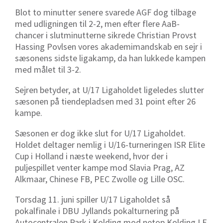
Blot to minutter senere svarede AGF dog tilbage
med udligningen til 2-2, men efter flere AaB-
chancer i slutminutterne sikrede Christian Provst
Hassing Povlsen vores akademimandskab en sejr i
sæsonens sidste ligakamp, da han lukkede kampen
med målet til 3-2.
Sejren betyder, at U/17 Ligaholdet ligeledes slutter
sæsonen på tiendepladsen med 31 point efter 26
kampe.
Sæsonen er dog ikke slut for U/17 Ligaholdet.
Holdet deltager nemlig i U/16-turneringen ISR Elite
Cup i Holland i næste weekend, hvor der i
puljespillet venter kampe mod Slavia Prag, AZ
Alkmaar, Chinese FB, PEC Zwolle og Lille OSC.
Torsdag 11. juni spiller U/17 Ligaholdet så
pokalfinale i DBU Jyllands pokalturnering på
Autocentralen Park i Kolding mod netop Kolding I.F.