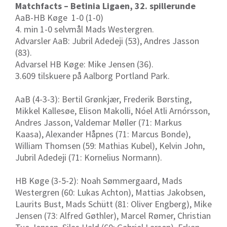
Matchfacts – Betinia Ligaen, 32. spillerunde
AaB-HB Køge 1-0 (1-0)
4. min 1-0 selvmål Mads Westergren.
Advarsler AaB: Jubril Adedeji (53), Andres Jasson
(83).
Advarsel HB Køge: Mike Jensen (36).
3.609 tilskuere på Aalborg Portland Park.
AaB (4-3-3): Bertil Grønkjær, Frederik Børsting,
Mikkel Kallesøe, Elison Makolli, Nóel Atli Arnórsson,
Andres Jasson, Valdemar Møller (71: Markus
Kaasa), Alexander Håpnes (71: Marcus Bonde),
William Thomsen (59: Mathias Kubel), Kelvin John,
Jubril Adedeji (71: Kornelius Normann).
HB Køge (3-5-2): Noah Sømmergaard, Mads
Westergren (60: Lukas Achton), Mattias Jakobsen,
Laurits Bust, Mads Schütt (81: Oliver Engberg), Mike
Jensen (73: Alfred Gøthler), Marcel Rømer, Christian