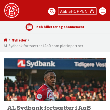
AaB SHOPPEN
Køb billetter og abonnement
Nyheder
AL Sydbank fortsætter i AaB som platinpartner
AL Sydbank fortsætter i AaB