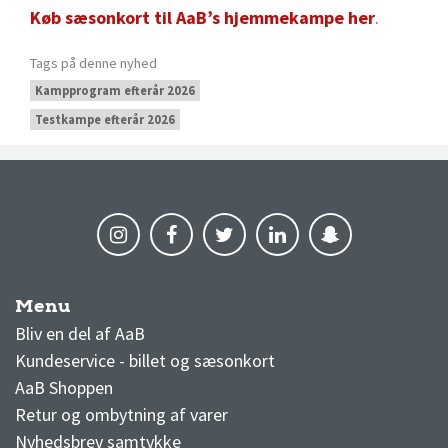
Køb sæsonkort til AaB’s hjemmekampe her
.
Tags på denne nyhed
Kampprogram efterår 2026
Testkampe efterår 2026
Menu
AaB nyheder
Bliv en del af AaB
Kundeservice - billet og sæsonkort
AaB Shoppen
Retur og ombytning af varer
Nyhedsbrev samtykke