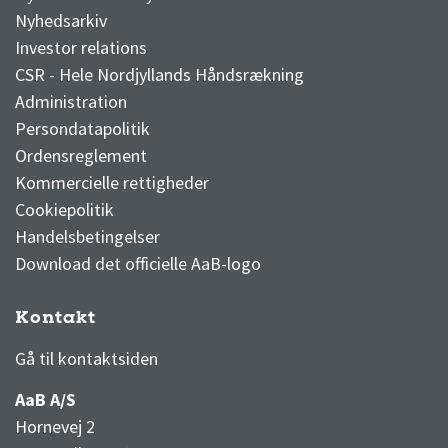
Nyhedsarkiv
Investor relations
CSR - Hele Nordjyllands Håndsrækning
Administration
Persondatapolitik
Ordensreglement
Kommercielle rettigheder
Cookiepolitik
Handelsbetingelser
Download det officielle AaB-logo
Kontakt
3F Superliga stilling og kampe
1 division stilling og kampe
Gå til kontaktsiden
AaB A/S
Hornevej 2