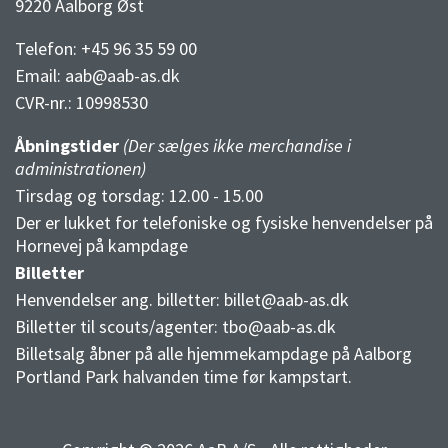
9220 Aalborg Øst
Telefon: +45 96 35 59 00
Email:
aab@aab-as.dk
CVR-nr.:
10998530
Åbningstider
(Der sælges ikke merchandise i
administrationen)
Tirsdag og torsdag: 12.00 - 15.00
Der er lukket for telefoniske og fysiske henvendelser på
Hornevej på kampdage
Billetter
Henvendelser ang. billetter:
billet@aab-as.dk
Billetter til scouts/agenter:
tbo@aab-as.dk
Billetsalg åbner på alle hjemmekampdage på Aalborg
Portland Park halvanden time før kampstart.