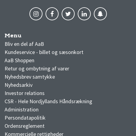
Menu
AaB nyheder
Bliv en del af AaB
Kundeservice - billet og sæsonkort
AaB Shoppen
Retur og ombytning af varer
Nyhedsbrev samtykke
Nyhedsarkiv
Investor relations
CSR - Hele Nordjyllands Håndsrækning
Administration
Persondatapolitik
Ordensreglement
Kommercielle rettigheder