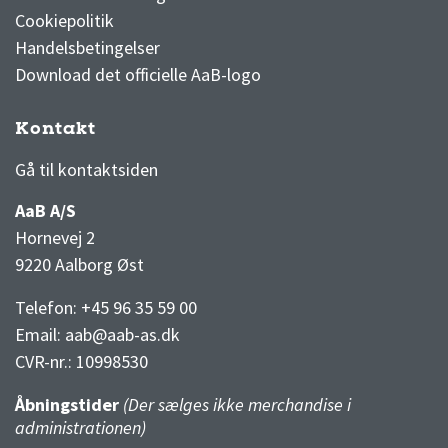
Cookiepolitik
Handelsbetingelser
Download det officielle AaB-logo
Kontakt
3F Superliga stilling og kampe
1 division stilling og kampe
Gå til kontaktsiden
AaB A/S
Hornevej 2
9220 Aalborg Øst
Telefon: +45 96 35 59 00
Email:
aab@aab-as.dk
CVR-nr.:
10998530
Åbningstider
(Der sælges ikke merchandise i
administrationen)