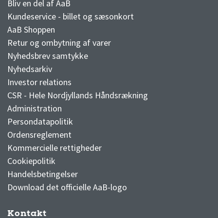
Bliv en del af AaB
Kundeservice - billet og sæsonkort
AaB Shoppen
Retur og ombytning af varer
Nyhedsbrev samtykke
Nyhedsarkiv
Investor relations
CSR - Hele Nordjyllands Håndsrækning
Administration
Persondatapolitik
Ordensreglement
Kommercielle rettigheder
Cookiepolitik
Handelsbetingelser
Download det officielle AaB-logo
Kontakt
3F Superliga stilling og kampe
1 division stilling og kampe