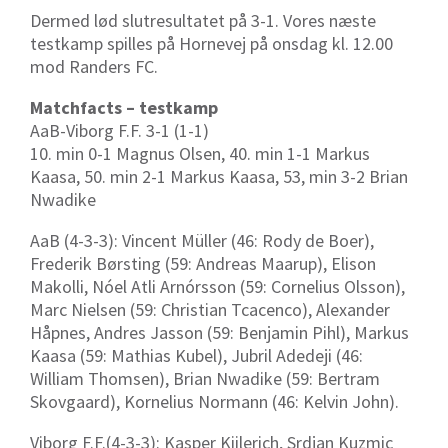
Dermed lød slutresultatet på 3-1. Vores næste
testkamp spilles på Hornevej på onsdag kl. 12.00
mod Randers FC.
Matchfacts – testkamp
AaB-Viborg F.F. 3-1 (1-1)
10. min 0-1 Magnus Olsen, 40. min 1-1 Markus
Kaasa, 50. min 2-1 Markus Kaasa, 53, min 3-2 Brian
Nwadike
AaB (4-3-3): Vincent Müller (46: Rody de Boer),
Frederik Børsting (59: Andreas Maarup), Elison
Makolli, Nóel Atli Arnórsson (59: Cornelius Olsson),
Marc Nielsen (59: Christian Tcacenco), Alexander
Håpnes, Andres Jasson (59: Benjamin Pihl), Markus
Kaasa (59: Mathias Kubel), Jubril Adedeji (46:
William Thomsen), Brian Nwadike (59: Bertram
Skovgaard), Kornelius Normann (46: Kelvin John).
Viborg F.F.(4-3-3): Kasper Kiilerich, Srdjan Kuzmic