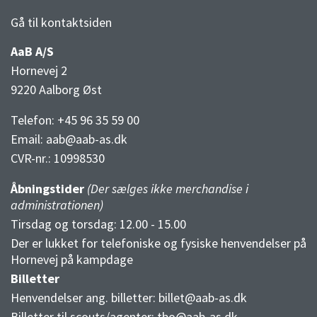
Gå til kontaktsiden
AaB A/S
Hornevej 2
9220 Aalborg Øst
Telefon: +45 96 35 59 00
Email:
aab@aab-as.dk
CVR-nr.:
10998530
Åbningstider
(Der sælges ikke merchandise i
administrationen)
Tirsdag og torsdag: 12.00 - 15.00
Der er lukket for telefoniske og fysiske henvendelser på
Hornevej på kampdage
Billetter
Henvendelser ang. billetter:
billet@aab-as.dk
Billetter til scouts/agenter:
tbo@aab-as.dk