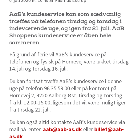
6. juli 2026 kl. 10:40 af Rasmus Estrup
AaB’s kundeservice kan som sædvanlig
træffes på telefonen tirsdag og torsdag i
indeværende uge, og igen fra 21. juli. AaB
Shoppens kundeservice er åben hele
sommeren.
På grund af ferie vil AaB’s kundeservice på
telefonen og fysisk på Hornevej være lukket tirsdag
14. juli og torsdag 16. juli.
Du kan fortsat træffe AaB’s kundeservice i denne
uge på telefon 96 35 59 00 eller på kontoret på
Hornevej 2, 9220 Aalborg Øst, tirsdag og torsdag
fra kl. 12.00-15.00, ligesom det vil være muligt igen
fra tirsdag 21. juli.
Du kan også altid kontakte AaB’s kundeservice via
mail på enten
aab@aab-as.dk
eller
billet@aab-
as.dk
.