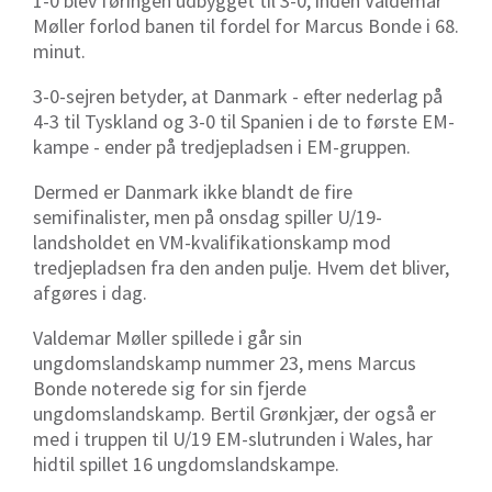
1-0 blev føringen udbygget til 3-0, inden Valdemar
Møller forlod banen til fordel for Marcus Bonde i 68.
minut.
3-0-sejren betyder, at Danmark - efter nederlag på
4-3 til Tyskland og 3-0 til Spanien i de to første EM-
kampe - ender på tredjepladsen i EM-gruppen.
Dermed er Danmark ikke blandt de fire
semifinalister, men på onsdag spiller U/19-
landsholdet en VM-kvalifikationskamp mod
tredjepladsen fra den anden pulje. Hvem det bliver,
afgøres i dag.
Valdemar Møller spillede i går sin
ungdomslandskamp nummer 23, mens Marcus
Bonde noterede sig for sin fjerde
ungdomslandskamp. Bertil Grønkjær, der også er
med i truppen til U/19 EM-slutrunden i Wales, har
hidtil spillet 16 ungdomslandskampe.