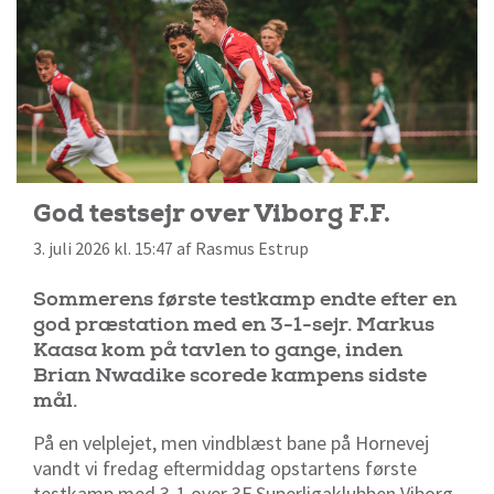
God testsejr over Viborg F.F.
3. juli 2026 kl. 15:47 af Rasmus Estrup
Sommerens første testkamp endte efter en
god præstation med en 3-1-sejr. Markus
Kaasa kom på tavlen to gange, inden
Brian Nwadike scorede kampens sidste
mål.
På en velplejet, men vindblæst bane på Hornevej
vandt vi fredag eftermiddag opstartens første
testkamp med 3-1 over 3F Superligaklubben Viborg