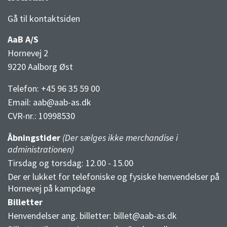
3F Superliga stilling og kampe
1 division stilling og kampe
Gå til kontaktsiden
AaB A/S
Hornevej 2
9220 Aalborg Øst
Telefon: +45 96 35 59 00
Email:
aab@aab-as.dk
CVR-nr.:
10998530
Åbningstider
(Der sælges ikke merchandise i
administrationen)
Tirsdag og torsdag: 12.00 - 15.00
Der er lukket for telefoniske og fysiske henvendelser på
Hornevej på kampdage
Billetter
Henvendelser ang. billetter:
billet@aab-as.dk