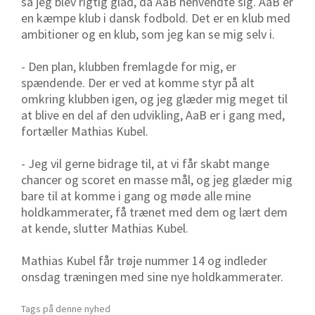
så jeg blev rigtig glad, da AaB henvendte sig. AaB er
en kæmpe klub i dansk fodbold. Det er en klub med
ambitioner og en klub, som jeg kan se mig selv i.
- Den plan, klubben fremlagde for mig, er
spændende. Der er ved at komme styr på alt
omkring klubben igen, og jeg glæder mig meget til
at blive en del af den udvikling, AaB er i gang med,
fortæller Mathias Kubel.
- Jeg vil gerne bidrage til, at vi får skabt mange
chancer og scoret en masse mål, og jeg glæder mig
bare til at komme i gang og møde alle mine
holdkammerater, få trænet med dem og lært dem
at kende, slutter Mathias Kubel.
Mathias Kubel får trøje nummer 14 og indleder
onsdag træningen med sine nye holdkammerater.
Tags på denne nyhed