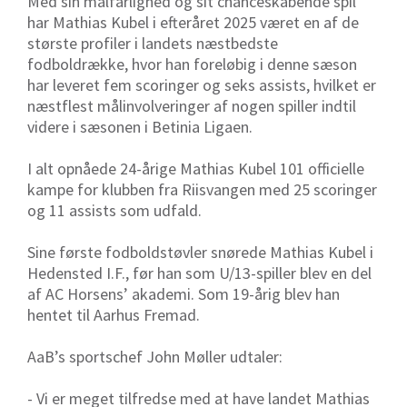
Med sin målfarlighed og sit chanceskabende spil
har Mathias Kubel i efteråret 2025 været en af de
største profiler i landets næstbedste
fodboldrække, hvor han foreløbig i denne sæson
har leveret fem scoringer og seks assists, hvilket er
næstflest målinvolveringer af nogen spiller indtil
videre i sæsonen i Betinia Ligaen.
I alt opnåede 24-årige Mathias Kubel 101 officielle
kampe for klubben fra Riisvangen med 25 scoringer
og 11 assists som udfald.
Sine første fodboldstøvler snørede Mathias Kubel i
Hedensted I.F., før han som U/13-spiller blev en del
af AC Horsens’ akademi. Som 19-årig blev han
hentet til Aarhus Fremad.
AaB’s sportschef John Møller udtaler:
- Vi er meget tilfredse med at have landet Mathias