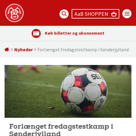
AaB SHOPPEN
Køb billetter og abonnement
Nyheder
Forlænget fredagstestkamp i Sønderjylland
Forlænget fredagstestkamp i
Sønderjylland