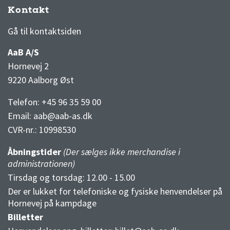
Kontakt
3F Superliga stilling og kampe
1 division stilling og kampe
Gå til kontaktsiden
AaB A/S
Hornevej 2
9220 Aalborg Øst
Telefon: +45 96 35 59 00
Email:
aab@aab-as.dk
CVR-nr.:
10998530
Åbningstider
(Der sælges ikke merchandise i
administrationen)
Tirsdag og torsdag: 12.00 - 15.00
Der er lukket for telefoniske og fysiske henvendelser på
Hornevej på kampdage
Billetter