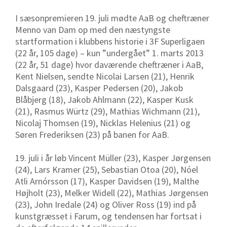
I sæsonpremieren 19. juli mødte AaB og cheftræner
Menno van Dam op med den næstyngste
startformation i klubbens historie i 3F Superligaen
(22 år, 105 dage) – kun ”undergået” 1. marts 2013
(22 år, 51 dage) hvor daværende cheftræner i AaB,
Kent Nielsen, sendte Nicolai Larsen (21), Henrik
Dalsgaard (23), Kasper Pedersen (20), Jakob
Blåbjerg (18), Jakob Ahlmann (22), Kasper Kusk
(21), Rasmus Würtz (29), Mathias Wichmann (21),
Nicolaj Thomsen (19), Nicklas Helenius (21) og
Søren Frederiksen (23) på banen for AaB.
19. juli i år løb Vincent Müller (23), Kasper Jørgensen
(24), Lars Kramer (25), Sebastian Otoa (20), Nóel
Atli Arnórsson (17), Kasper Davidsen (19), Malthe
Højholt (23), Melker Widell (22), Mathias Jørgensen
(23), John Iredale (24) og Oliver Ross (19) ind på
kunstgræsset i Farum, og tendensen har fortsat i