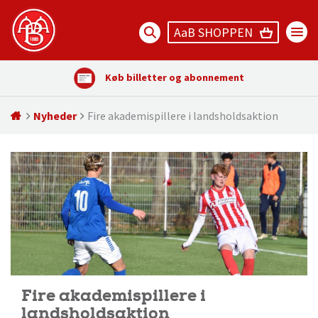
AaB SHOPPEN
Køb billetter og abonnement
Nyheder
Fire akademispillere i landsholdsaktion
Fire akademispillere i
landsholdsaktion