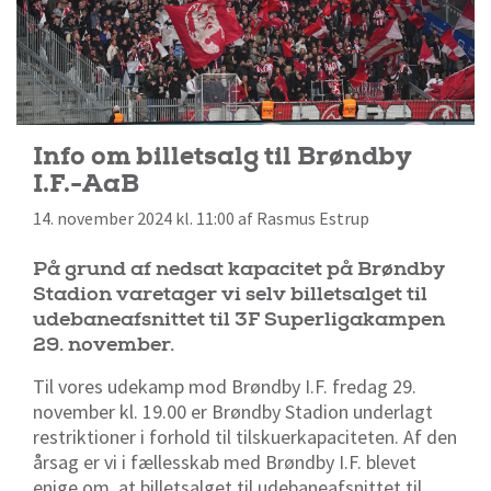
Info om billetsalg til Brøndby
I.F.-AaB
14. november 2024 kl. 11:00 af Rasmus Estrup
På grund af nedsat kapacitet på Brøndby
Stadion varetager vi selv billetsalget til
udebaneafsnittet til 3F Superligakampen
29. november.
Til vores udekamp mod Brøndby I.F. fredag 29.
november kl. 19.00 er Brøndby Stadion underlagt
restriktioner i forhold til tilskuerkapaciteten. Af den
årsag er vi i fællesskab med Brøndby I.F. blevet
enige om, at billetsalget til udebaneafsnittet til