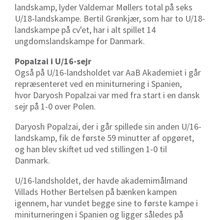
landskamp, lyder Valdemar Møllers total på seks
U/18-landskampe. Bertil Grønkjær, som har to U/18-
landskampe på cv'et, har i alt spillet 14
ungdomslandskampe for Danmark.
Popalzai i U/16-sejr
Også på U/16-landsholdet var AaB Akademiet i går
repræsenteret ved en miniturnering i Spanien,
hvor Daryosh Popalzai var med fra start i en dansk
sejr på 1-0 over Polen.
Daryosh Popalzai, der i går spillede sin anden U/16-
landskamp, fik de første 59 minutter af opgøret,
og han blev skiftet ud ved stillingen 1-0 til
Danmark.
U/16-landsholdet, der havde akademimålmand
Villads Hother Bertelsen på bænken kampen
igennem, har vundet begge sine to første kampe i
miniturneringen i Spanien og ligger således på