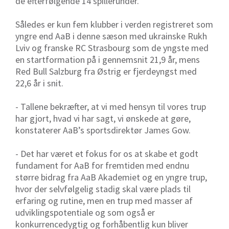
de efterfølgende 14 spillerunder.
Således er kun fem klubber i verden registreret som
yngre end AaB i denne sæson med ukrainske Rukh
Lviv og franske RC Strasbourg som de yngste med
en startformation på i gennemsnit 21,9 år, mens
Red Bull Salzburg fra Østrig er fjerdeyngst med
22,6 år i snit.
- Tallene bekræfter, at vi med hensyn til vores trup
har gjort, hvad vi har sagt, vi ønskede at gøre,
konstaterer AaB’s sportsdirektør James Gow.
- Det har været et fokus for os at skabe et godt
fundament for AaB for fremtiden med endnu
større bidrag fra AaB Akademiet og en yngre trup,
hvor der selvfølgelig stadig skal være plads til
erfaring og rutine, men en trup med masser af
udviklingspotentiale og som også er
konkurrencedygtig og forhåbentlig kun bliver