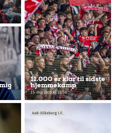
11.000 er klar til sidste
 mig
hjemmekamp
15. maj 2025 kl. 21:56
AaB-Silkeborg I.F.