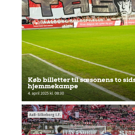
Køb billetter til sæsonens to sid
hjemmekampe
4. april 2025 kl. 08:30
AaB-Silkeborg I.F.