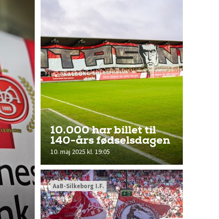
10.000 har billet til
140-års fødselsdagen
10. maj 2025 kl. 19:05
AaB-Silkeborg I.F.