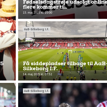
Fødselsdagstrøje udsolgt online
flere kommer ti…
15. maj 2025 kl. 10:00
AaB-Silkeborg I.F.
95
Få siddepladser tilbage til AaB
Silkeborg I.F.
14. maj 2025 kl. 07:52
AaB-Silkeborg I.F.