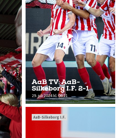
AaB TV: AaB-
Silkeborg I.F. 2-1
29. juli 2024 kl. 06:21
AaB-Silkeborg I.F.