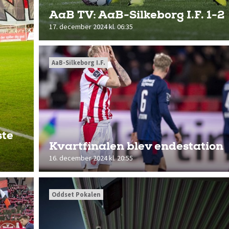
AaB TV: AaB-Silkeborg I.F. 1-2
17. december 2024 kl. 06:35
AaB-Silkeborg I.F.
ste
Kvartfinalen blev endestation
16. december 2024 kl. 20:55
Oddset Pokalen