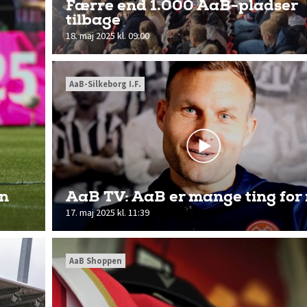
Færre end 1.000 AaB-pladser
tilbage
18. maj 2025 kl. 09:00
AaB-Silkeborg I.F.
en
AaB TV: AaB er mange ting for
17. maj 2025 kl. 11:39
AaB Shoppen