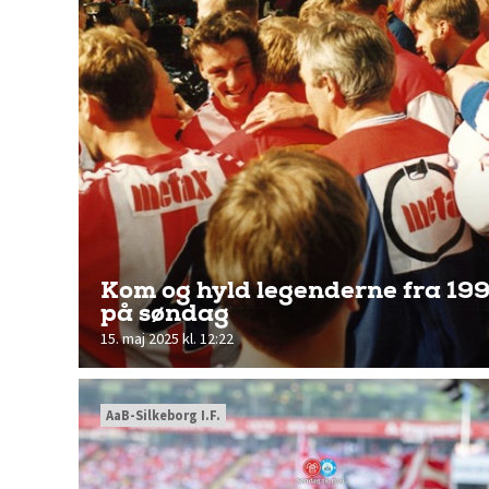
Kom og hyld legenderne fra 19
på søndag
15. maj 2025 kl. 12:22
AaB-Silkeborg I.F.