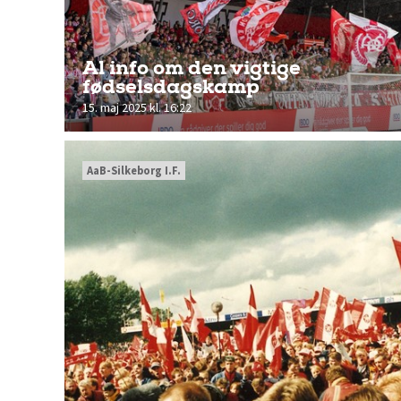
Al info om den vigtige
fødselsdagskamp
15. maj 2025 kl. 16:22
AaB-Silkeborg I.F.