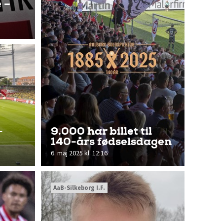
 –
-
9.000 har billet til
140-års fødselsdagen
6. maj 2025 kl. 12:16
AaB-Silkeborg I.F.