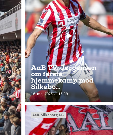
AaB TV: Jørgensen
om første
hjemmekamp mod
Silkebo…
16. maj 2025 kl. 15:39
AaB-Silkeborg I.F.