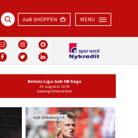
AaB SHOPPEN
MENU
Betinia Liga: AaB-HB Køge
29. august kl. 14.00
Aalborg Portland Park
AaB-Silkeborg I.F.