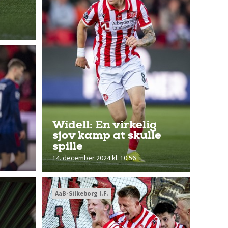
Widell: En virkelig
sjov kamp at skulle
spille
14. december 2024 kl. 10:56
AaB-Silkeborg I.F.