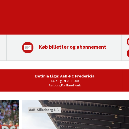
Køb billetter og abonnement
Betinia Liga: AaB-FC Fredericia
14. august kl. 19.00
Aalborg Portland Park
AaB-Silkeborg I.F.