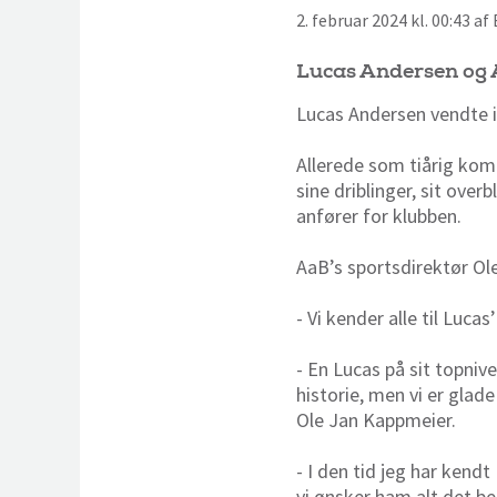
2. februar 2024 kl. 00:43 a
Lucas Andersen og A
Lucas Andersen vendte i 
Allerede som tiårig kom
sine driblinger, sit ove
anfører for klubben.
AaB’s sportsdirektør Ol
- Vi kender alle til Luca
- En Lucas på sit topniv
historie, men vi er glade
Ole Jan Kappmeier.
- I den tid jeg har kend
vi ønsker ham alt det b