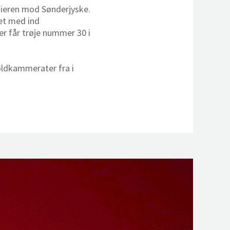
remieren mod Sønderjyske.
ret med ind
r får trøje nummer 30 i
holdkammerater fra i