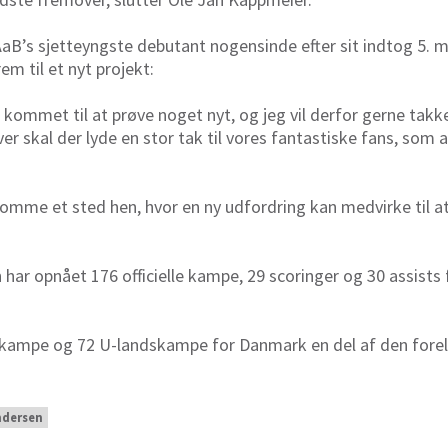
aB’s sjetteyngste debutant nogensinde efter sit indtog 5. ma
em til et nyt projekt:
 kommet til at prøve noget nyt, og jeg vil derfor gerne takke
er skal der lyde en stor tak til vores fantastiske fans, som 
komme et sted hen, hvor en ny udfordring kan medvirke til at 
har opnået 176 officielle kampe, 29 scoringer og 30 assists 
skampe og 72 U-landskampe for Danmark en del af den forelø
ndersen