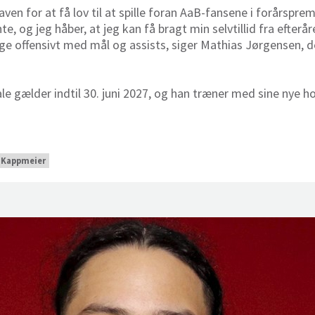
 maven for at få lov til at spille foran AaB-fansene i forårsp
e, og jeg håber, at jeg kan få bragt min selvtillid fra efterå
e offensivt med mål og assists, siger Mathias Jørgensen, de
le gælder indtil 30. juni 2027, og han træner med sine nye 
 Kappmeier