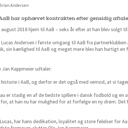
f Brian Andersen
aB har ophævet kontrakten efter gensidig aftale
august 2018 hjem til AaB – seks år efter at han blev solgt t
 Lucas Andersen i første omgang til AaB fra partnerklubben
rblik, sin kærlighed til AaB og meget mere blev han hurtigt en
e Jan Kappmeier udtaler:
s’ historie i AaB, og derfor er det også med vemod, at vi tage
eau er stadig en af de bedste spillere i dansk fodbold og en 
 for, at han nu har mulighed for at forfølge en ny drøm. Det h
t Lucas, har hans dedikation, loyalitet og store følelser for 
edste fremover, slutter Ole Jan Kappmeier.