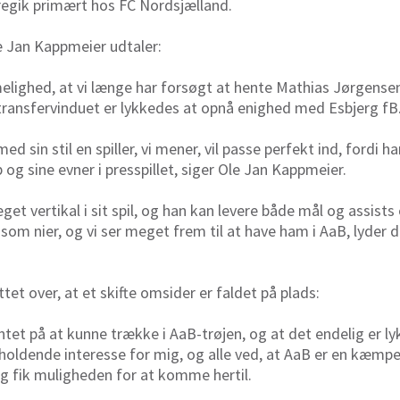
gik primært hos FC Nordsjælland.
e Jan Kappmeier udtaler:
melighed, at vi længe har forsøgt at hente Mathias Jørgense
t i transfervinduet er lykkedes at opnå enighed med Esbjerg fB
d sin stil en spiller, vi mener, vil passe perfekt ind, fordi 
 og sine evner i presspillet, siger Ole Jan Kappmeier.
get vertikal i sit spil, og han kan levere både mål og assis
om nier, og vi ser meget frem til at have ham i AaB, lyder d
tet over, at et skifte omsider er faldet på plads:
entet på at kunne trække i AaB-trøjen, og at det endelig er ly
holdende interesse for mig, og alle ved, at AaB er en kæmpe 
eg fik muligheden for at komme hertil.