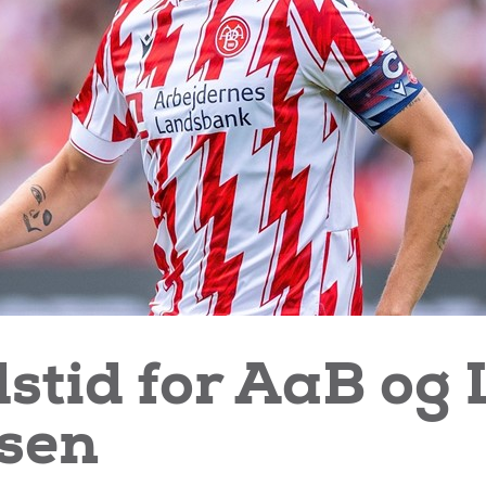
stid for AaB og
sen