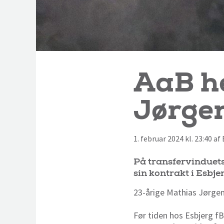
AaB h
Jørge
1. februar 2024 kl. 23:40 a
På transfervinduets
sin kontrakt i Esbjer
23-årige Mathias Jørgens
Før tiden hos Esbjerg f