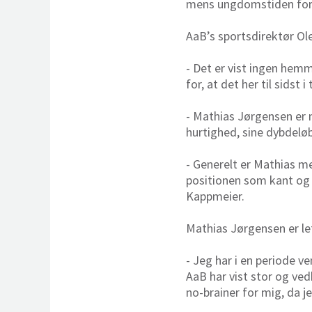
mens ungdomstiden fore
AaB’s sportsdirektør Ol
- Det er vist ingen hem
for, at det her til sids
- Mathias Jørgensen er me
hurtighed, sine dybdeløb
- Generelt er Mathias me
positionen som kant og s
Kappmeier.
Mathias Jørgensen er let
- Jeg har i en periode v
AaB har vist stor og ved
no-brainer for mig, da j