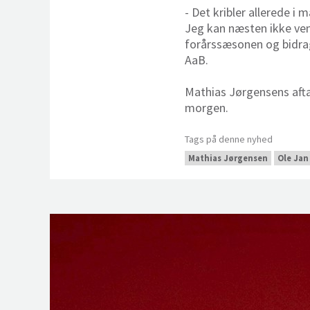
- Det kribler allerede i
Jeg kan næsten ikke vent
forårssæsonen og bidrag
AaB.
Mathias Jørgensens afta
morgen.
Tags på denne nyhed
Mathias Jørgensen
Ole Jan