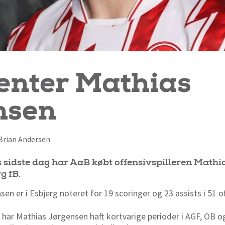
enter Mathias
nsen
f Brian Andersen
 sidste dag har AaB købt offensivspilleren Mathia
g fB.
en er i Esbjerg noteret for 19 scoringer og 23 assists i 51 of
B har Mathias Jørgensen haft kortvarige perioder i AGF, OB o