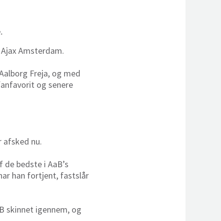
.
il Ajax Amsterdam.
 Aalborg Freja, og med
 fanfavorit og senere
r afsked nu.
af de bedste i AaB’s
ar han fortjent, fastslår
AaB skinnet igennem, og