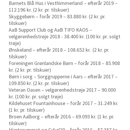
Barnets Blå Hus i Vesthimmerland – efterår 2019 –
112.196 kr. (2 kr. pr. tilskuer)
Skyggebørn – forår 2019 – 83.880 kr. (2 kr. pr.
tilskuer)
AaB Support Club og AaB TIFO KAOS –
velgørenhedstrøje 2018 - 38.400 kr. (100 kr. pr. solgt
trøje)
Ønskeland – efterår 2018 – 108.652 kr. (2 kr. pr.
tilskuer)
Foreningen Grønlandske Børn – forår 2018 – 85.908
kr. (2 kr. pr. tilskuer)
Børn i sorg – Sorggrupperne i Aars – efterår 2017 –
109.850 kr. (2 kr. pr. tilskuer)
Veteran Oasen – velgørenhedstrøje 2017 – 90.000
kr. (100 kr. pr. solgt trøje)
Kildehuset Fountainhouse – forår 2017 – 31.249 kr.
(1 kr. pr. tilskuer)
Broen Aalborg – efterår 2016 – 69.093 kr. (1 kr. pr.
tilskuer)
Hjerterummet og Cykel20 – forår 2016 – 57.357 kr.