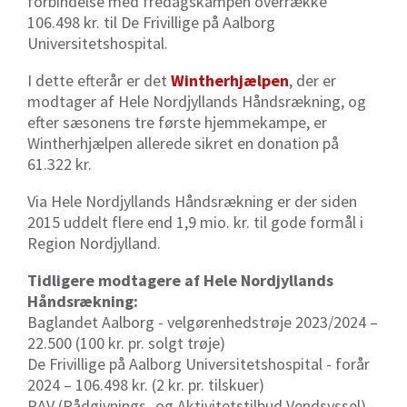
forbindelse med fredagskampen overrække
106.498 kr. til De Frivillige på Aalborg
Universitetshospital.
I dette efterår er det
Wintherhjælpen
, der er
modtager af Hele Nordjyllands Håndsrækning, og
efter sæsonens tre første hjemmekampe, er
Wintherhjælpen allerede sikret en donation på
61.322 kr.
Via Hele Nordjyllands Håndsrækning er der siden
2015 uddelt flere end 1,9 mio. kr. til gode formål i
Region Nordjylland.
Tidligere modtagere af Hele Nordjyllands
Håndsrækning:
Baglandet Aalborg - velgørenhedstrøje 2023/2024 –
22.500 (100 kr. pr. solgt trøje)
De Frivillige på Aalborg Universitetshospital - forår
2024 – 106.498 kr. (2 kr. pr. tilskuer)
RAV (Rådgivnings- og Aktivitetstilbud Vendsyssel) -