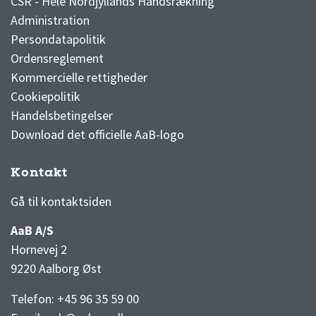
CSR - Hele Nordjyllands Håndsrækning
Administration
Persondatapolitik
Ordensreglement
Kommercielle rettigheder
Cookiepolitik
Handelsbetingelser
Download det officielle AaB-logo
Kontakt
3F Superliga stilling og kampe
1 division stilling og kampe
Gå til kontaktsiden
AaB A/S
Hornevej 2
9220 Aalborg Øst
Telefon: +45 96 35 59 00