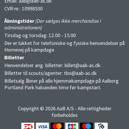
Email:
aab@aab-as.dk
CVR-nr.:
10998530
Åbningstider
(Der sælges ikke merchandise i
administrationen)
Tirsdag og torsdag: 12.00 - 15.00
Der er lukket for telefoniske og fysiske henvendelser på
Hornevej på kampdage
Billetter
Henvendelser ang. billetter:
billet@aab-as.dk
Billetter til scouts/agenter:
tbo@aab-as.dk
Billetsalg åbner på alle hjemmekampdage på Aalborg
Portland Park halvanden time før kampstart.
Copyright © 2026 AaB A/S - Alle rettigheder
forbeholdes