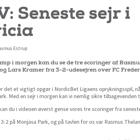
: Seneste sejr i
icia
 Rasmus Estrup
amp i morgen kan du se de tre scoringer af Rasmu
g Lars Kramer fra 3-2-udesejren over FC Frederi
r det et vigtigt opgør i NordicBet Ligaens oprykningsspil, n
rk. Med en sejr i morgen kan vi nemlig sikre tilbagevenden t
n du i videoen øverst gense vores tre scoringer fra seneste 
g 3-2 på Monjasa Park, og på tavlen for os var Rasmus Thela