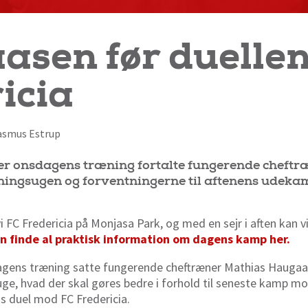
sen før duellen
icia
 Rasmus Estrup
fter onsdagens træning fortalte fungerende cheft
ngsugen og forventningerne til aftenens udek
vi FC Fredericia på Monjasa Park, og med en sejr i aften kan v
n finde al praktisk information om dagens kamp her.
agens træning satte fungerende cheftræner Mathias Haugaas
uge, hvad der skal gøres bedre i forhold til seneste kamp mo
ns duel mod FC Fredericia.