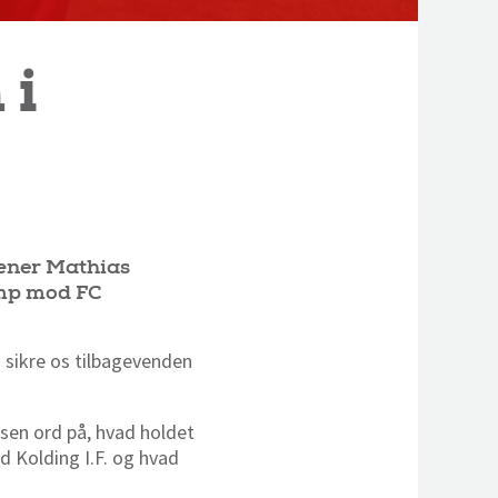
 i
ræner Mathias
amp mod FC
i sikre os tilbagevenden
en ord på, hvad holdet
d Kolding I.F. og hvad