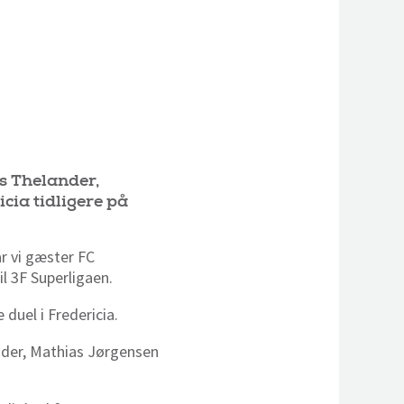
s Thelander,
cia tidligere på
år vi gæster FC
il 3F Superligaen.
duel i Fredericia.
nder, Mathias Jørgensen