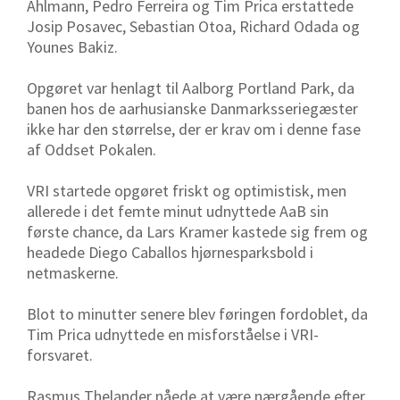
Ahlmann, Pedro Ferreira og Tim Prica erstattede
Josip Posavec, Sebastian Otoa, Richard Odada og
Younes Bakiz.
Opgøret var henlagt til Aalborg Portland Park, da
banen hos de aarhusianske Danmarksseriegæster
ikke har den størrelse, der er krav om i denne fase
af Oddset Pokalen.
VRI startede opgøret friskt og optimistisk, men
allerede i det femte minut udnyttede AaB sin
første chance, da Lars Kramer kastede sig frem og
headede Diego Caballos hjørnesparksbold i
netmaskerne.
Blot to minutter senere blev føringen fordoblet, da
Tim Prica udnyttede en misforståelse i VRI-
forsvaret.
Rasmus Thelander nåede at være nærgående efter