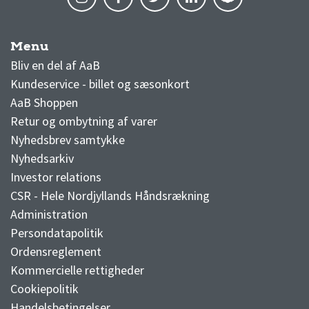
Menu
AaB nyheder
Bliv en del af AaB
Kundeservice - billet og sæsonkort
AaB Shoppen
Retur og ombytning af varer
Nyhedsbrev samtykke
Nyhedsarkiv
Investor relations
CSR - Hele Nordjyllands Håndsrækning
Administration
Persondatapolitik
Ordensreglement
Kommercielle rettigheder
Cookiepolitik
Handelsbetingelser