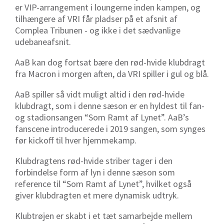
er VIP-arrangement i loungerne inden kampen, og
tilhængere af VRI får pladser på et afsnit af
Complea Tribunen - og ikke i det sædvanlige
udebaneafsnit.
AaB kan dog fortsat bære den rød-hvide klubdragt
fra Macron i morgen aften, da VRI spiller i gul og blå.
AaB spiller så vidt muligt altid i den rød-hvide
klubdragt, som i denne sæson er en hyldest til fan-
og stadionsangen “Som Ramt af Lynet”. AaB’s
fanscene introducerede i 2019 sangen, som synges
før kickoff til hver hjemmekamp.
Klubdragtens rød-hvide striber tager i den
forbindelse form af lyn i denne sæson som
reference til “Som Ramt af Lynet”, hvilket også
giver klubdragten et mere dynamisk udtryk.
Klubtrøjen er skabt i et tæt samarbejde mellem