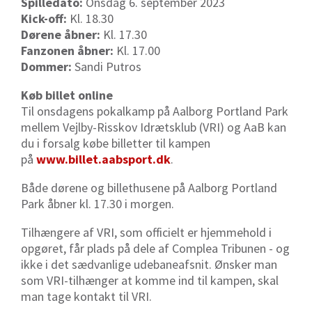
Spilledato:
Onsdag 6. september 2023
Kick-off:
Kl. 18.30
Dørene åbner:
Kl. 17.30
Fanzonen åbner:
Kl. 17.00
Dommer:
Sandi Putros
Køb billet online
Til onsdagens pokalkamp på Aalborg Portland Park
mellem Vejlby-Risskov Idrætsklub (VRI) og AaB kan
du i forsalg købe billetter til kampen
på
www.billet.aabsport.dk
.
Både dørene og billethusene på Aalborg Portland
Park åbner kl. 17.30 i morgen.
Tilhængere af VRI, som officielt er hjemmehold i
opgøret, får plads på dele af Complea Tribunen - og
ikke i det sædvanlige udebaneafsnit. Ønsker man
som VRI-tilhænger at komme ind til kampen, skal
man tage kontakt til VRI.