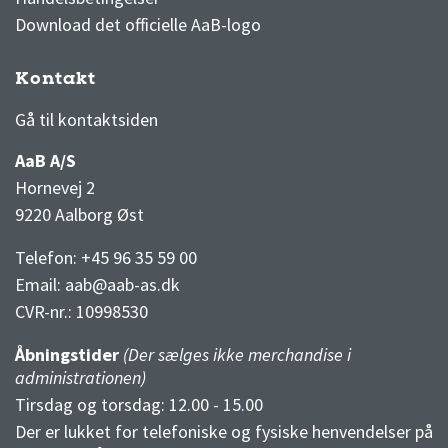
Download det officielle AaB-logo
Kontakt
3F Superliga stilling og kampe
1 division stilling og kampe
Gå til kontaktsiden
AaB A/S
Hornevej 2
9220 Aalborg Øst
Telefon: +45 96 35 59 00
Email:
aab@aab-as.dk
CVR-nr.:
10998530
Åbningstider
(Der sælges ikke merchandise i
administrationen)
Tirsdag og torsdag: 12.00 - 15.00
Der er lukket for telefoniske og fysiske henvendelser på