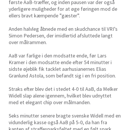
første AaB-træffer, og inden pausen var der også
yderligere muligheder for at øge føringen mod de
ellers bravt kæmpende ”gæster”.
Anden halvleg åbnede med en skudchance til VRI’s
Simon Pedersen, der imidlertid afsluttede langt
over målrammen.
AaB var farlige i den modsatte ende, før Lars
Kramer i den modsatte ende efter 54 minutter i
sidste øjeblik fik tacklet aarhusianernes Elias
Granlund Astola, som befandt sig i en fri position.
Straks efter blev det i stedet 4-0 til AaB, da Melker
Widell slap alene igennem, hvilket blev udnyttet
med et elegant chip over målmanden.
Seks minutter senere bragte svenske Widell med en
vidunderlig kasse også AaB på 5-0, da han fra
kanten af straffesparksfeltet med en følt spark