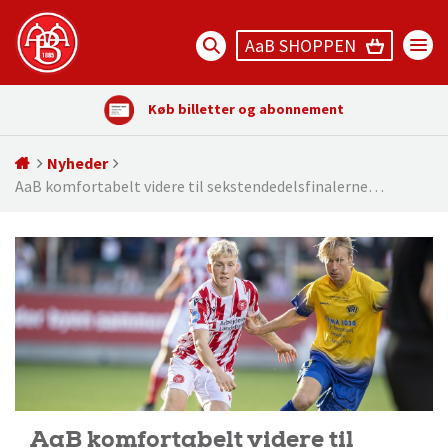
AaB SHOPPEN
Køb billetter og abonnement
Nyheder
AaB komfortabelt videre til sekstendedelsfinalerne…
AaB komfortabelt videre til