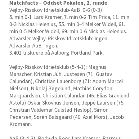
Matchfacts – Oddset Pokalen, 2. runde
Vejlby-Risskov Idrætsklub-AaB 0-6 (0-3)
5. min 0-1 Lars Kramer, 7. min 0-2 Tim Prica, 11. min
0-3 Nicklas Helenius, 55. min 0-4 Melker Widell, 61.
min 0-5 Melker Widell, 69. min 0-6 Nicklas Helenius.
Advarsler Vejlby-Risskov Idrætsklub: Ingen.
Advarsler AaB: Ingen.
3.401 tilskuere på Aalborg Portland Park.
Vejlby-Risskov Idrætsklub (5-4-1): Magnus
Manscher, Kristian Juhl Justesen (71: Gustav
Calundan), Christian Lauenborg (71: Adam Marcel
Nielsen), Nikolaj Bøgelund, Mathias Corydon
Marquardsen, Christian Calundan (46: Elias Granlund
Astola) Oskar Skovhus Jensen, Jeppe Laursen (75:
Christian Valdemar Gulstad Heslop), Simon
Pedersen, Søren Balsgaard (46: Axel Mors), Jacob
Kromann.
AaB (3-4-3): Rody de Boer, Lars Kramer, Rasmus