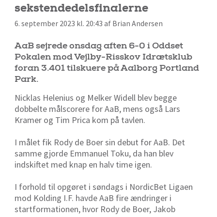
sekstendedelsfinalerne
6. september 2023 kl. 20:43 af Brian Andersen
AaB sejrede onsdag aften 6-0 i Oddset
Pokalen mod Vejlby-Risskov Idrætsklub
foran 3.401 tilskuere på Aalborg Portland
Park.
Nicklas Helenius og Melker Widell blev begge
dobbelte målscorere for AaB, mens også Lars
Kramer og Tim Prica kom på tavlen.
I målet fik Rody de Boer sin debut for AaB. Det
samme gjorde Emmanuel Toku, da han blev
indskiftet med knap en halv time igen.
I forhold til opgøret i søndags i NordicBet Ligaen
mod Kolding I.F. havde AaB fire ændringer i
startformationen, hvor Rody de Boer, Jakob