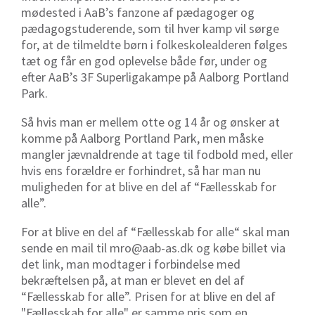
mødested i AaB’s fanzone af pædagoger og
pædagogstuderende, som til hver kamp vil sørge
for, at de tilmeldte børn i folkeskolealderen følges
tæt og får en god oplevelse både før, under og
efter AaB’s 3F Superligakampe på Aalborg Portland
Park.
Så hvis man er mellem otte og 14 år og ønsker at
komme på Aalborg Portland Park, men måske
mangler jævnaldrende at tage til fodbold med, eller
hvis ens forældre er forhindret, så har man nu
muligheden for at blive en del af “Fællesskab for
alle”.
For at blive en del af “Fællesskab for alle“ skal man
sende en mail til mro@aab-as.dk og købe billet via
det link, man modtager i forbindelse med
bekræftelsen på, at man er blevet en del af
“Fællesskab for alle”. Prisen for at blive en del af
"Fællesskab for alle" er samme pris som en