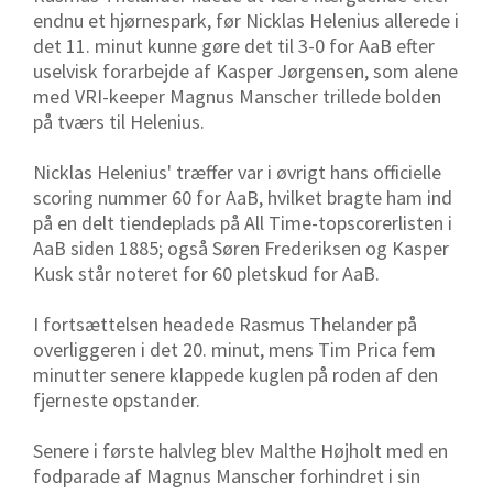
endnu et hjørnespark, før Nicklas Helenius allerede i
det 11. minut kunne gøre det til 3-0 for AaB efter
uselvisk forarbejde af Kasper Jørgensen, som alene
med VRI-keeper Magnus Manscher trillede bolden
på tværs til Helenius.
Nicklas Helenius' træffer var i øvrigt hans officielle
scoring nummer 60 for AaB, hvilket bragte ham ind
på en delt tiendeplads på All Time-topscorerlisten i
AaB siden 1885; også Søren Frederiksen og Kasper
Kusk står noteret for 60 pletskud for AaB.
I fortsættelsen headede Rasmus Thelander på
overliggeren i det 20. minut, mens Tim Prica fem
minutter senere klappede kuglen på roden af den
fjerneste opstander.
Senere i første halvleg blev Malthe Højholt med en
fodparade af Magnus Manscher forhindret i sin