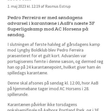
1. maj 2023 kl. 12:19 af Rasmus Estrup
Pedro Ferreira er med søndagens
advarsel i karantæne i AaB's næste 3F
Superligakamp mod AC Horsens på
søndag.
I slutningen af første halvleg af gårsdagens kamp
mod Lyngby Boldklub blev Pedro Ferreira
præsenteret for et gult kort. Advarslen var
portugiserens femte i denne sæson, og dermed røg
han op på 24 karantænepoint, hvilket giver ham én
spilledags karantæne.
Denne skal afsones på søndag kl. 12.00, hvor AaB
på hjemmebane tager imod AC Horsens i 28.
spillerunde.
Karantænen påvirker ikke torsdagens
pokalsemifinale på Aalborg Portland Park, og i 3F