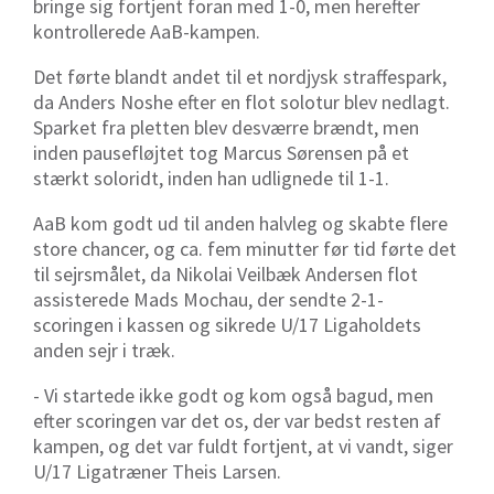
bringe sig fortjent foran med 1-0, men herefter
kontrollerede AaB-kampen.
Det førte blandt andet til et nordjysk straffespark,
da Anders Noshe efter en flot solotur blev nedlagt.
Sparket fra pletten blev desværre brændt, men
inden pausefløjtet tog Marcus Sørensen på et
stærkt soloridt, inden han udlignede til 1-1.
AaB kom godt ud til anden halvleg og skabte flere
store chancer, og ca. fem minutter før tid førte det
til sejrsmålet, da Nikolai Veilbæk Andersen flot
assisterede Mads Mochau, der sendte 2-1-
scoringen i kassen og sikrede U/17 Ligaholdets
anden sejr i træk.
- Vi startede ikke godt og kom også bagud, men
efter scoringen var det os, der var bedst resten af
kampen, og det var fuldt fortjent, at vi vandt, siger
U/17 Ligatræner Theis Larsen.