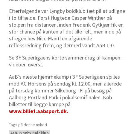
Efterfølgende var Lyngby boldklub tæt på at udligne
i to tilfælde. Først flugtede Casper Winther på
stolpen fra distancen, inden Frederik Gytkjær fik en
stor chance på kanten af det lille felt, men inde på
stregen hev Nico Mantl en afgørende
refleksredning frem, og dermed vandt AaB 1-0.
Se 3F Superligaens korte sammendrag af kampen i
videoen øverst.
AaB’s næste hjemmekamp i 3F Superligaen spilles
mod AC Horsens på søndag kl. 12.00, men allerede
på torsdag kommer Silkeborg I.F. på besøg på
Aalborg Portland Park i pokalsemifinalen. Køb
billetter til begge kampe på
www.billet.aabsport.dk
.
Tags på denne nyhed
AaB-Lyngby Boldklub