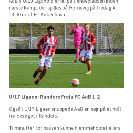
AaB’s U/19 Ligahold er nu på tiendepladsen inden
næste kamp, der spilles på Hornevej på fredag kl.
13.00 mod FC København.
U/17 Ligaen: Randers Freja FC-AaB 1-2
Også i U/17 Ligaen snuppede AaB en sejr på ét mål
fra besøget i Randers.
Ti minutter før pausen kunne hjemmeholdet ellers