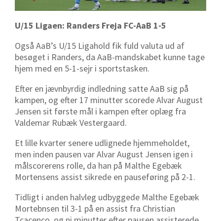
U/15 Ligaen: Randers Freja FC-AaB 1-5
Også AaB’s U/15 Ligahold fik fuld valuta ud af
besøget i Randers, da AaB-mandskabet kunne tage
hjem med en 5-1-sejr i sportstasken.
Efter en jævnbyrdig indledning satte AaB sig på
kampen, og efter 17 minutter scorede Alvar August
Jensen sit første mål i kampen efter oplæg fra
Valdemar Rubæk Vestergaard.
Et lille kvarter senere udlignede hjemmeholdet,
men inden pausen var Alvar August Jensen igen i
målscorerens rolle, da han på Malthe Egebæk
Mortensens assist sikrede en pauseføring på 2-1.
Tidligt i anden halvleg udbyggede Malthe Egebæk
Mortebnsen til 3-1 på en assist fra Christian
Tcacenco, og ni minutter efter pausen assisterede