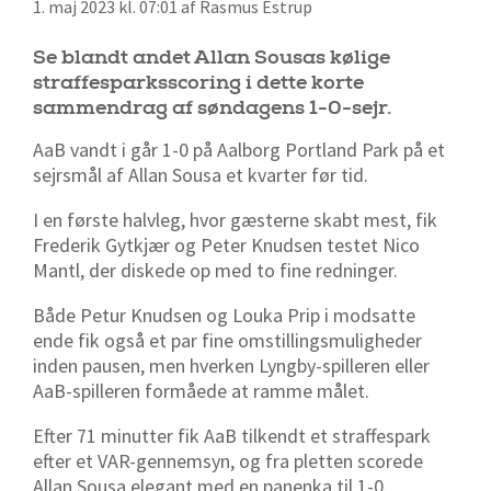
1. maj 2023 kl. 07:01 af Rasmus Estrup
Se blandt andet Allan Sousas kølige
straffesparksscoring i dette korte
sammendrag af søndagens 1-0-sejr.
AaB vandt i går 1-0 på Aalborg Portland Park på et
sejrsmål af Allan Sousa et kvarter før tid.
I en første halvleg, hvor gæsterne skabt mest, fik
Frederik Gytkjær og Peter Knudsen testet Nico
Mantl, der diskede op med to fine redninger.
Både Petur Knudsen og Louka Prip i modsatte
ende fik også et par fine omstillingsmuligheder
inden pausen, men hverken Lyngby-spilleren eller
AaB-spilleren formåede at ramme målet.
Efter 71 minutter fik AaB tilkendt et straffespark
efter et VAR-gennemsyn, og fra pletten scorede
Allan Sousa elegant med en panenka til 1-0.