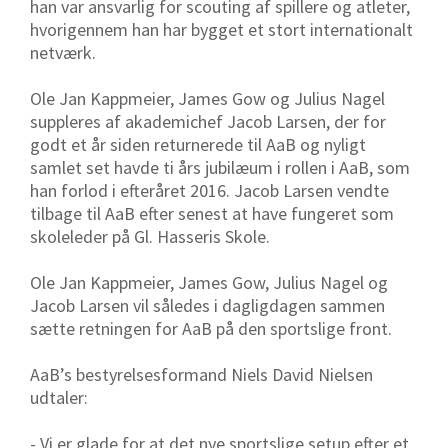
han var ansvarlig for scouting af spillere og atleter,
hvorigennem han har bygget et stort internationalt
netværk.
Ole Jan Kappmeier, James Gow og Julius Nagel
suppleres af akademichef Jacob Larsen, der for
godt et år siden returnerede til AaB og nyligt
samlet set havde ti års jubilæum i rollen i AaB, som
han forlod i efteråret 2016. Jacob Larsen vendte
tilbage til AaB efter senest at have fungeret som
skoleleder på Gl. Hasseris Skole.
Ole Jan Kappmeier, James Gow, Julius Nagel og
Jacob Larsen vil således i dagligdagen sammen
sætte retningen for AaB på den sportslige front.
AaB’s bestyrelsesformand Niels David Nielsen
udtaler:
- Vi er glade for at det nye sportslige setup efter et