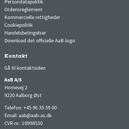
Persondatapolitik
Ordensreglement
Kommercielle rettigheder
Cookiepolitik
Handelsbetingelser
Download det officielle AaB-logo
Kontakt
3F Superliga stilling og kampe
1 division stilling og kampe
Gå til kontaktsiden
AaB A/S
Hornevej 2
9220 Aalborg Øst
Telefon: +45 96 35 59 00
Email:
aab@aab-as.dk
CVR-nr.:
10998530