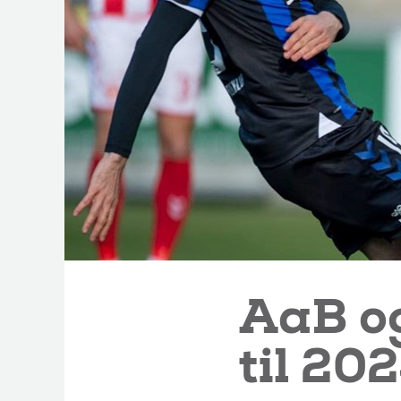
AaB o
til 20