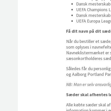
Dansk mesterskab
UEFA Champions Le
Dansk mesterskab
UEFA Europa Leagu
Få dit navn på dit sæd
Når du bestiller et sæde
som oplyses i navnefelt
Navneklistermærket er s
sæsonkortholderes sæde
Således får du personli
og Aalborg Portland Park
NB: Man er selv ansvarlig
Sæder skal afhentes l
Alle købte sæder skal a
information kommer i en 