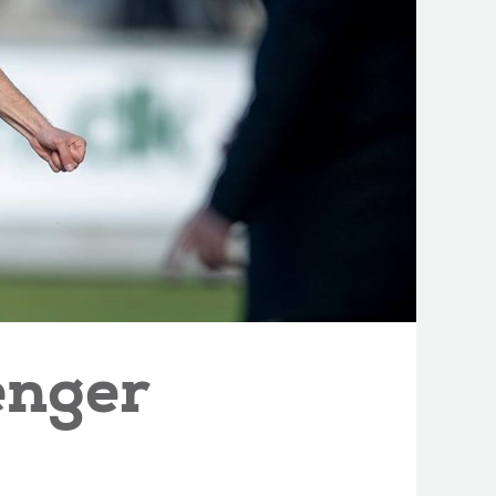
ænger