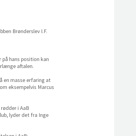
bben Brønderslev I.F.
er på hans position kan
rlænge aftalen.
så en masse erfaring at
 som eksempelvis Marcus
d rødder i AaB
ub, lyder det fra Inge
telsen i AaB: