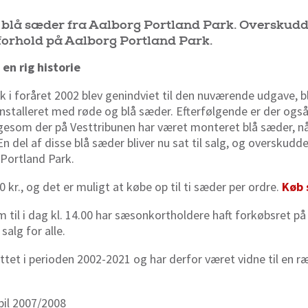
 blå sæder fra Aalborg Portland Park. Overskudde
forhold på Aalborg Portland Park.
en rig historie
 i foråret 2002 blev genindviet til den nuværende udgave, bl
stalleret med røde og blå sæder. Efterfølgende er der også
gesom der på Vesttribunen har været monteret blå sæder, når
n del af disse blå sæder bliver nu sat til salg, og overskudd
 Portland Park.
 kr., og det er muligt at købe op til ti sæder per ordre.
Køb 
rem til i dag kl. 14.00 har sæsonkortholdere haft forkøbsret 
salg for alle.
tet i perioden 2002-2021 og har derfor været vidne til en 
il 2007/2008