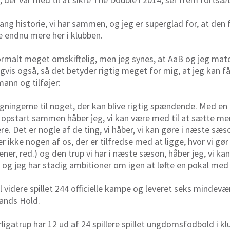
lang historie, vi har sammen, og jeg er superglad for, at den 
e endnu mere her i klubben.
rmalt meget omskiftelig, men jeg synes, at AaB og jeg mat
vis også, så det betyder rigtig meget for mig, at jeg kan få
ann og tilføjer:
tegningerne til noget, der kan blive rigtig spændende. Med en
start sammen håber jeg, vi kan være med til at sætte mere s
. Det er nogle af de ting, vi håber, vi kan gøre i næste sæso
 er ikke nogen af os, der er tilfredse med at ligge, hvor vi 
æner, red.) og den trup vi har i næste sæson, håber jeg, vi 
år, og jeg har stadig ambitioner om igen at løfte en pokal med
 videre spillet 244 officielle kampe og leveret seks mindevæ
lands Hold.
igatrup har 12 ud af 24 spillere spillet ungdomsfodbold i kl