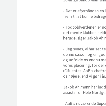
- Det er efterhånden en 
frem til at kunne bidrag
- Fodboldverdenen er no
det mente klubben heldig
herude, siger Jakob Ahlm
- Jeg synes, vi har set 
denne sæson og en god op
og udfolde os endnu mere
vores placering, for der
(Cifuentes, AaB’s cheftr
os højere, end vi gør i 
Jakob Ahlmann har indtil
assists for Hele Nordjyl
I AaB’s nuværende Superl