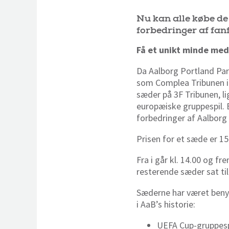
Nu kan alle købe de
forbedringer af fan
Få et unikt minde med 
Da Aalborg Portland Park
som Complea Tribunen in
sæder på 3F Tribunen, li
europæiske gruppespil. E
forbedringer af Aalborg
Prisen for et sæde er 150
Fra i går kl. 14.00 og f
resterende sæder sat til 
Sæderne har været benyt
i AaB’s historie:
UEFA Cup-gruppesp