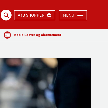
AaB SHOPPEN
MENU
Køb billetter og abonnement