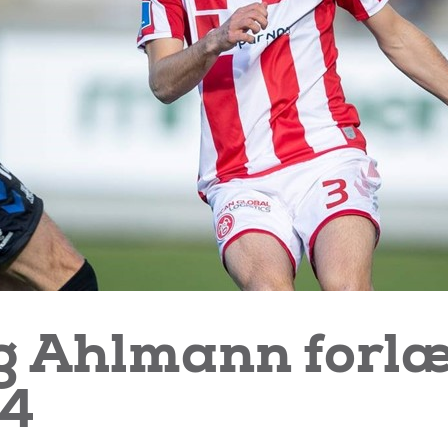
g Ahlmann forl
24