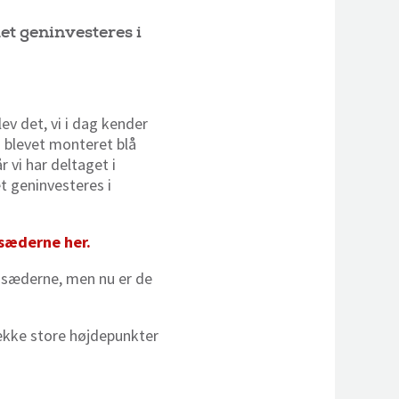
t geninvesteres i
ev det, vi i dag kender
 blevet monteret blå
 vi har deltaget i
et geninvesteres i
sæderne her.
på sæderne, men nu er de
række store højdepunkter