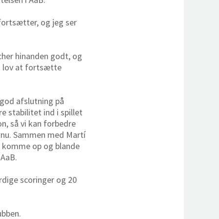
fortsætter, og jeg ser
cher hinanden godt, og
 lov at fortsætte
 god afslutning på
tabilitet ind i spillet
n, så vi kan forbedre
gør nu. Sammen med Martí
kan komme op og blande
 AaB.
rdige scoringer og 20
ubben.