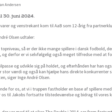
rian Andersen
l 30. juni 2024.
varer og venstrekant kom til AaB som 12-årig fra partnerklu
ndré Olsen udtaler:
it topniveau, så er der ikke mange spillere i dansk fodbold, d
 og derfor er vi selvfølgelig også meget tilfredse med at fo
ilpasse og udvikle sig på holdet, og efterhånden har han og
ar stor værdi og også kan hjælpe hans direkte konkurrenter
en, siger Inge André Olsen.
nde for os, at vi i truppen fastholder en base af spillere me
os til Jakobs fortsatte tilstedeværelse og bidrag til vores kl
der var med til at sikre The Double i 2014, ser frem fortsæt