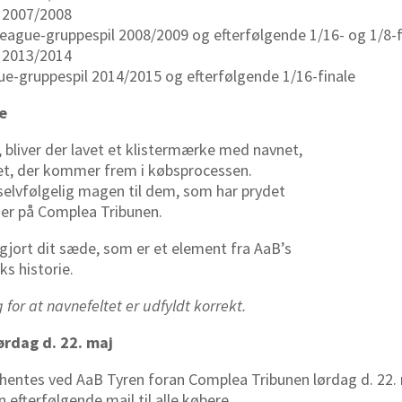
 2007/2008
ague-gruppespil 2008/2009 og efterfølgende 1/16- og 1/8-f
 2013/2014
e-gruppespil 2014/2015 og efterfølgende 1/16-finale
e
, bliver der lavet et klistermærke med navnet,
et, der kommer frem i købsprocessen.
elvfølgelig magen til dem, som har prydet
r på Complea Tribunen.
ggjort dit sæde, som er et element fra AaB’s
s historie.
 for at navnefeltet er udfyldt korrekt.
ørdag d. 22. maj
fhentes ved AaB Tyren foran Complea Tribunen lørdag d. 22
efterfølgende mail til alle købere.