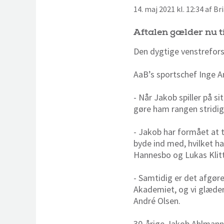
14. maj 2021 kl. 12:34 af B
Aftalen gælder nu ti
Den dygtige venstrefors
AaB’s sportschef Inge A
- Når Jakob spiller på s
gøre ham rangen stridig,
- Jakob har formået at t
byde ind med, hvilket h
Hannesbo og Lukas Klitt
- Samtidig er det afgøre
Akademiet, og vi glæder 
André Olsen.
30-årige Jakob Ahlmann, 