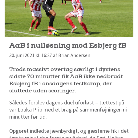
AaB i nulløsning mod Esbjerg fB
30. juni 2021 kl. 16:27 af Brian Andersen
Trods massivt overtag særligt i dystens
sidste 70 minutter fik AaB ikke nedbrudt
Esbjerg fB i onsdagens testkamp, der
sluttede uden scoringer.
Således forblev dagens duel uforløst – tættest på
var Louka Prip med et brag på sammenføjningen ni
minutter før tid.
Opgøret indledte jævnbyrdigt, og gæsterne fik i det
femte minut den første mulighed, da Emil Holten