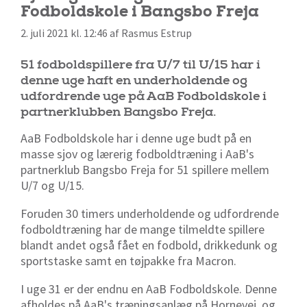
Fodboldskole i Bangsbo Freja
2. juli 2021 kl. 12:46 af Rasmus Estrup
51 fodboldspillere fra U/7 til U/15 har i
denne uge haft en underholdende og
udfordrende uge på AaB Fodboldskole i
partnerklubben Bangsbo Freja.
AaB Fodboldskole har i denne uge budt på en
masse sjov og lærerig fodboldtræning i AaB's
partnerklub Bangsbo Freja for 51 spillere mellem
U/7 og U/15.
Foruden 30 timers underholdende og udfordrende
fodboldtræning har de mange tilmeldte spillere
blandt andet også fået en fodbold, drikkedunk og
sportstaske samt en tøjpakke fra Macron.
I uge 31 er der endnu en AaB Fodboldskole. Denne
afholdes på AaB's træningsanlæg på Hornevej, og