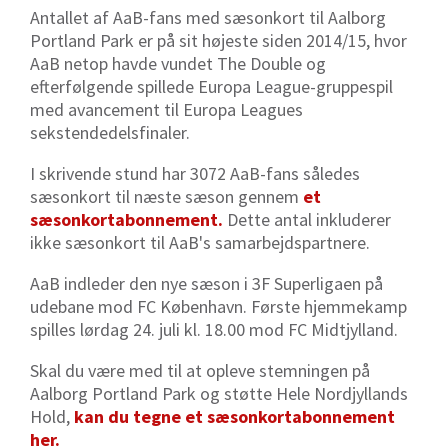
Antallet af AaB-fans med sæsonkort til Aalborg
Portland Park er på sit højeste siden 2014/15, hvor
AaB netop havde vundet The Double og
efterfølgende spillede Europa League-gruppespil
med avancement til Europa Leagues
sekstendedelsfinaler.
I skrivende stund har 3072 AaB-fans således
sæsonkort til næste sæson gennem
et
sæsonkortabonnement.
Dette antal inkluderer
ikke sæsonkort til AaB's samarbejdspartnere.
AaB indleder den nye sæson i 3F Superligaen på
udebane mod FC København. Første hjemmekamp
spilles lørdag 24. juli kl. 18.00 mod FC Midtjylland.
Skal du være med til at opleve stemningen på
Aalborg Portland Park og støtte Hele Nordjyllands
Hold,
kan du tegne et sæsonkortabonnement
her.