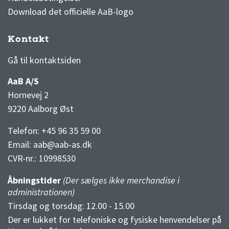
Download det officielle AaB-logo
Kontakt
3F Superliga stilling og kampe
1 division stilling og kampe
Gå til kontaktsiden
AaB A/S
Hornevej 2
9220 Aalborg Øst
Telefon: +45 96 35 59 00
Email:
aab@aab-as.dk
CVR-nr.:
10998530
Åbningstider
(Der sælges ikke merchandise i
administrationen)
Tirsdag og torsdag: 12.00 - 15.00
Der er lukket for telefoniske og fysiske henvendelser på