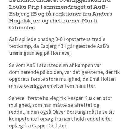
Se blandt andet et overliggerskud fra
Louka Prip i sammendraget af AaB-
Esbjerg fB og få reaktioner fra Anders
Hagelskjær og cheftræner Martí
Cifuentes.
AaB spillede onsdag 0-0 i opstartens tredje
testkamp, da Esbjerg fB i går gæstede AaB's
træningsanlæg på Hornevej.
Selvom AaB i størstedelen af kampen var
dominerende på bolden, var det gæsterne, der fik
opgørets første store mulighed, da Emil Holten
ramte overliggeren efter fem minutter.
Senere i første halvleg fik Kasper Kusk en stor
mulighed, som han måtte se afrettet og
reddet, inden også Oliver Børsting måtte se sit
kompetente forsøg fra nært hold reddet efter
oplæg fra Casper Gedsted.