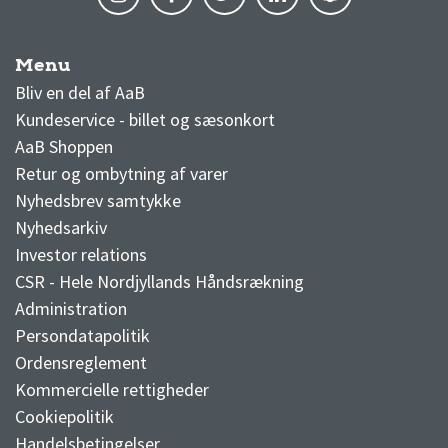
Menu
AaB nyheder
Bliv en del af AaB
Kundeservice - billet og sæsonkort
AaB Shoppen
Retur og ombytning af varer
Nyhedsbrev samtykke
Nyhedsarkiv
Investor relations
CSR - Hele Nordjyllands Håndsrækning
Administration
Persondatapolitik
Ordensreglement
Kommercielle rettigheder
Cookiepolitik
Handelsbetingelser