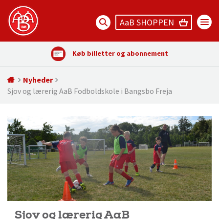
AaB SHOPPEN
Køb billetter og abonnement
Nyheder
Sjov og lærerig AaB Fodboldskole i Bangsbo Freja
Sjov og lærerig AaB