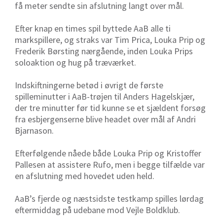
få meter sendte sin afslutning langt over mål.
Efter knap en times spil byttede AaB alle ti
markspillere, og straks var Tim Prica, Louka Prip og
Frederik Børsting nærgående, inden Louka Prips
soloaktion og hug på træværket.
Indskiftningerne betød i øvrigt de første
spilleminutter i AaB-trøjen til Anders Hagelskjær,
der tre minutter før tid kunne se et sjældent forsøg
fra esbjergenserne blive headet over mål af Andri
Bjarnason.
Efterfølgende nåede både Louka Prip og Kristoffer
Pallesen at assistere Rufo, men i begge tilfælde var
en afslutning med hovedet uden held.
AaB’s fjerde og næstsidste testkamp spilles lørdag
eftermiddag på udebane mod Vejle Boldklub.