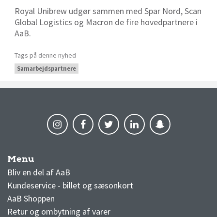
Royal Unibrew udgør sammen med Spar Nord, Scan
Global Logistics og Macron de fire hovedpartnere i
AaB.
Tags på denne nyhed
Samarbejdspartnere
Menu
AaB nyheder
Bliv en del af AaB
Kundeservice - billet og sæsonkort
AaB Shoppen
Retur og ombytning af varer