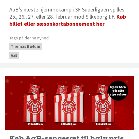
AaB’s næste hjemmekamp i 3F Superligaen spilles
25., 26., 27. eller 28. februar mod Silkeborg I.F.
Køb
billet eller sæsonkortabonnement her
.
Tags på denne nyhed
Thomas Bælum
AaB
Køb AaB-sengesæt til halv pris