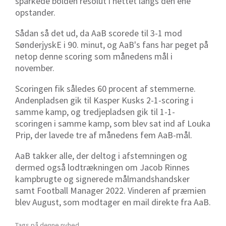
sparkede bolden resolut i nettet langs den ene
opstander.
Sådan så det ud, da AaB scorede til 3-1 mod
SønderjyskE i 90. minut, og AaB's fans har peget på
netop denne scoring som månedens mål i
november.
Scoringen fik således 60 procent af stemmerne.
Andenpladsen gik til Kasper Kusks 2-1-scoring i
samme kamp, og tredjepladsen gik til 1-1-
scoringen i samme kamp, som blev sat ind af Louka
Prip, der lavede tre af månedens fem AaB-mål.
AaB takker alle, der deltog i afstemningen og
dermed også lodtrækningen om Jacob Rinnes
kampbrugte og signerede målmandshandsker
samt Football Manager 2022. Vinderen af præmien
blev August, som modtager en mail direkte fra AaB.
Tags på denne nyhed