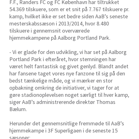
F.F., Randers FC og FC København har tiltrukket
54.369 tilskuere, som er et snit på 7.767 tilskuere pr.
kamp, hvilket ikke er set bedre siden AaB’s seneste
mesterskabssæson i 2013/2014, hvor 8.480
tilskuere i gennemsnit overværede
hjemmekampene på Aalborg Portland Park.
- Vi er glade for den udvikling, vi har set på Aalborg
Portland Park i efteråret, hvor stemningen har
været helt fantastisk og givet genlyd. Blandt andet
har fansene taget vores nye fanzone til sig på den
bedst tænkelige måde, og vi mærker en stor
opbakning omkring de initiativer, vi tager for at
gøre stadionoplevelsen noget særligt til hver kamp,
siger AaB’s administrerende direktør Thomas
Bælum.
Herunder det gennemsnitlige fremmøde til AaB’s
hjemmekampe i 3F Superligaen i de seneste 15
sæsoner: