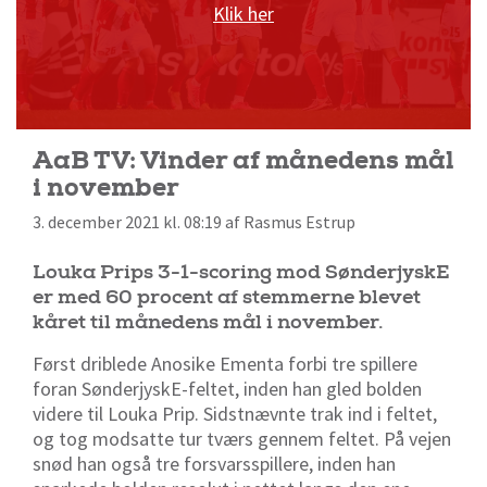
Klik her
AaB TV: Vinder af månedens mål
i november
3. december 2021 kl. 08:19 af Rasmus Estrup
Louka Prips 3-1-scoring mod SønderjyskE
er med 60 procent af stemmerne blevet
kåret til månedens mål i november.
Først driblede Anosike Ementa forbi tre spillere
foran SønderjyskE-feltet, inden han gled bolden
videre til Louka Prip. Sidstnævnte trak ind i feltet,
og tog modsatte tur tværs gennem feltet. På vejen
snød han også tre forsvarsspillere, inden han