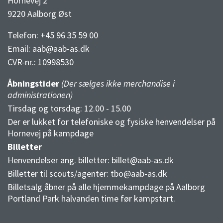
Hornevej 2
9220 Aalborg Øst
Telefon: +45 96 35 59 00
Email:
aab@aab-as.dk
CVR-nr.:
10998530
Åbningstider
(Der sælges ikke merchandise i
administrationen)
Tirsdag og torsdag: 12.00 - 15.00
Der er lukket for telefoniske og fysiske henvendelser på
Hornevej på kampdage
Billetter
Henvendelser ang. billetter:
billet@aab-as.dk
Billetter til scouts/agenter:
tbo@aab-as.dk
Billetsalg åbner på alle hjemmekampdage på Aalborg
Portland Park halvanden time før kampstart.