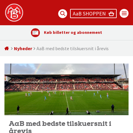
AaB SHOPPEN
Køb billetter og abonnement
Nyheder
AaB med bedste tilskuersnit i årevis
AaB med bedste tilskuersnit i
årevis