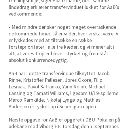
træningsmiljø, siger Allan Gaarde, der i samme
åndedrag erklærer transfervinduet lukket for AaB’s
vedkommende:
- Med mindre der sker noget meget overraskende i
de kommede timer, så er vi der, hvor vi skal være. Vi
er lykkedes med at tiltrække en række
førsteprioriteter i alle tre kæder, og vi mener alt i
alt, at vores trup er blevet styrket og fremstår
absolut konkurrencedygtig.
AaB har i dette transfervindue tilknyttet Jacob
Rinne, Kristoffer Pallesen, Jores Okore, Filip
Lesniak, Pavol Safranko, Yann Rolim, Michael
Lansing og Tamati Williams, ligesom U/19-spillerne
Marco Ramkilde, Nikolaj Lyngø og Mathias
Andersen er rykket op i Superligatruppen.
Næste opgave for AaB er opgøret i DBU Pokalen på
udebane mod Viborg F.F. torsdag den 7. september.