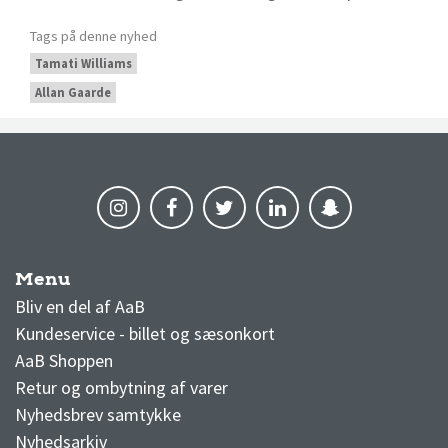
Tags på denne nyhed
Tamati Williams
Allan Gaarde
Menu
AaB nyheder
Bliv en del af AaB
Kundeservice - billet og sæsonkort
AaB Shoppen
Retur og ombytning af varer
Nyhedsbrev samtykke
Nyhedsarkiv