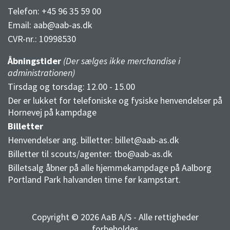
Telefon: +45 96 35 59 00
Email:
aab@aab-as.dk
CVR-nr.:
10998530
Åbningstider
(Der sælges ikke merchandise i
administrationen)
Tirsdag og torsdag: 12.00 - 15.00
Der er lukket for telefoniske og fysiske henvendelser på
Hornevej på kampdage
Billetter
Henvendelser ang. billetter:
billet@aab-as.dk
Billetter til scouts/agenter:
tbo@aab-as.dk
Billetsalg åbner på alle hjemmekampdage på Aalborg
Portland Park halvanden time før kampstart.
Copyright © 2026 AaB A/S - Alle rettigheder
forbeholdes