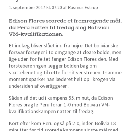
1. september 2017 kl. 07:20 af Rasmus Estrup
Edison Flores scorede et fremragende mål,
da Peru natten til fredag slog Bolivia i
VM-kvalifikationen.
Et indlæg bliver slået ind fra højre. Det bolivianske
forsvar forsøger i to omgange at cleare bolde, men
lige uden for feltet fanger Edison Flores den. Med
førsteberøringen lægger bolden bag om
støttebenet og til rette for sit venstreben. I samme
moment sparker han læderet helt op i krogen via
undersiden af overliggeren.
Sådan så det ud i kampens 55. minut, da Edison
Flores bragte Peru foran 1-0 mod Bolivia i VM-
kvalifikationskampen natten til fredag.
Kort efter kom Peru også på 2-0, inden Bolivia 18
minutter før tid scorede kampens sidste mål med