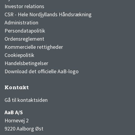
Investor relations
CSR - Hele Nordjyllands Håndsrækning
Administration
Persondatapolitik
Ordensreglement
Kommercielle rettigheder
Cookiepolitik
Handelsbetingelser
Download det officielle AaB-logo
Kontakt
3F Superliga stilling og kampe
1 division stilling og kampe
Gå til kontaktsiden
AaB A/S
Hornevej 2
9220 Aalborg Øst