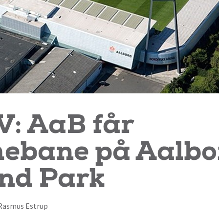
V: AaB får
ebane på Aalbo
and Park
f Rasmus Estrup