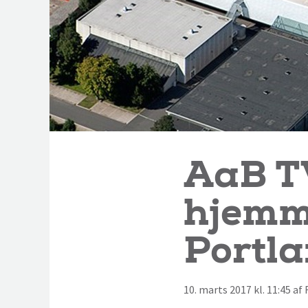
AaB T
hjemm
Portl
10. marts 2017 kl. 11:45 a