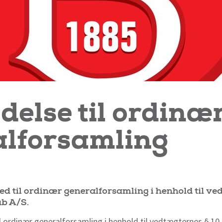
delse til ordinæ
alforsamling
d til ordinær generalforsamling i henhold til ved
ub A/S.
 ordinær generalforsamling i henhold til vedtægternes § 10 