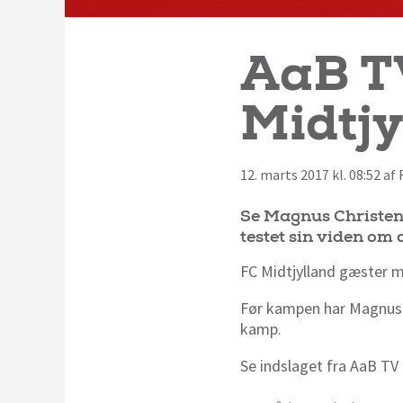
AaB TV
Midtjy
12. marts 2017 kl. 08:52 a
Se Magnus Christen
testet sin viden om 
FC Midtjylland gæster m
Før kampen har Magnus 
kamp.
Se indslaget fra AaB TV 