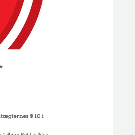
r
tægternes § 10 i
i Aalborg Boldspilklub