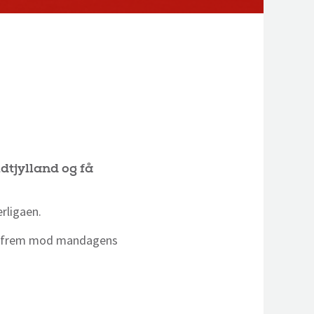
tjylland og få
erligaen.
dig frem mod mandagens