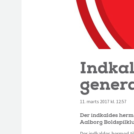
Indkal
gener
11. marts 2017 kl. 12:57
Der indkaldes herme
Aalborg Boldspilkl
Der indkaldes hermed til