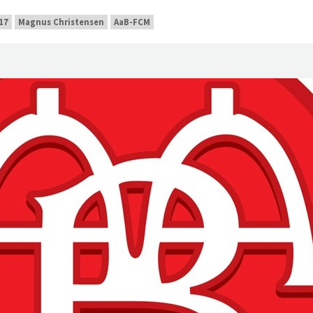
17
Magnus Christensen
AaB-FCM