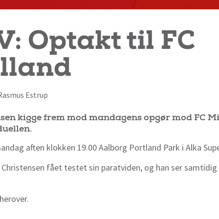
: Optakt til FC
lland
f Rasmus Estrup
sen kigge frem mod mandagens opgør mod FC Mid
duellen.
andag aften klokken 19.00 Aalborg Portland Park i Alka Sup
Christensen fået testet sin paratviden, og han ser samti
herover.