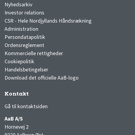
Nyhedsarkiv
Investor relations
CSR - Hele Nordjyllands Håndsrækning
Administration
Persondatapolitik
Ordensreglement
Kommercielle rettigheder
Cookiepolitik
Handelsbetingelser
Download det officielle AaB-logo
Kontakt
3F Superliga stilling og kampe
1 division stilling og kampe
Gå til kontaktsiden
AaB A/S
Hornevej 2
9220 Aalborg Øst