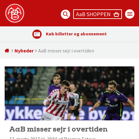
AaB SHOPPEN
Køb billetter og abonnement
Nyheder
AaB misser sejr i overtiden
AaB misser sejr i overtiden