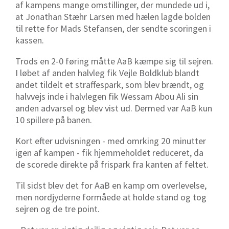
af kampens mange omstillinger, der mundede ud i,
at Jonathan Stæhr Larsen med hælen lagde bolden
til rette for Mads Stefansen, der sendte scoringen i
kassen.
Trods en 2-0 føring måtte AaB kæmpe sig til sejren.
I løbet af anden halvleg fik Vejle Boldklub blandt
andet tildelt et straffespark, som blev brændt, og
halvvejs inde i halvlegen fik Wessam Abou Ali sin
anden advarsel og blev vist ud. Dermed var AaB kun
10 spillere på banen.
Kort efter udvisningen - med omrking 20 minutter
igen af kampen - fik hjemmeholdet reduceret, da
de scorede direkte på frispark fra kanten af feltet.
Til sidst blev det for AaB en kamp om overlevelse,
men nordjyderne formåede at holde stand og tog
sejren og de tre point.