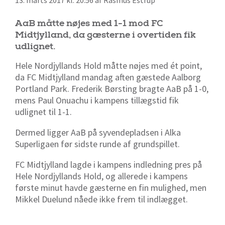
13. marts 2017 kl. 20:56 af Rasmus Estrup
AaB måtte nøjes med 1-1 mod FC
Midtjylland, da gæsterne i overtiden fik
udlignet.
Hele Nordjyllands Hold måtte nøjes med ét point,
da FC Midtjylland mandag aften gæstede Aalborg
Portland Park. Frederik Børsting bragte AaB på 1-0,
mens Paul Onuachu i kampens tillægstid fik
udlignet til 1-1.
Dermed ligger AaB på syvendepladsen i Alka
Superligaen før sidste runde af grundspillet.
FC Midtjylland lagde i kampens indledning pres på
Hele Nordjyllands Hold, og allerede i kampens
første minut havde gæsterne en fin mulighed, men
Mikkel Duelund nåede ikke frem til indlægget.