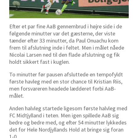
Efter et par fine AaB gennembrud i højre side i de
følgende minutter var det gæsterne, der viste
tænder efter 33 minutter, da Paul Onuachu kom
frem til afslutning inde i feltet. Men i målet nåede
Nicolai Larsen ned til den flade afslutning og fik
holdt sikkert fast i kuglen.
To minutter før pausen afsluttede en tempofyldt
første havleg med en stor chance til Kristian Riis,
men forsvareren headede lædderet forbi AaB-
målet.
Anden halvleg startede ligesom første halvleg med
FC Midtjylland i teten. Men igen spillede AaB sig
bedre og bedre med, og efter 54 minutter lykkedes
det for Hele Nordjyllands Hold at bringe sig foran
1-0.