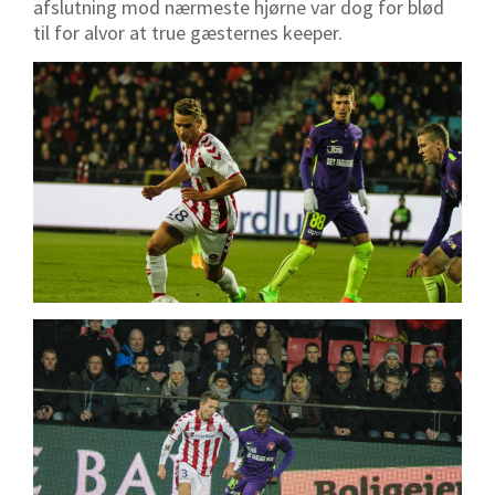
afslutning mod nærmeste hjørne var dog for blød
til for alvor at true gæsternes keeper.