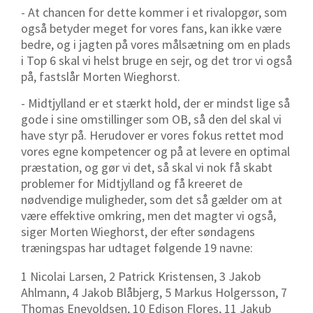
- At chancen for dette kommer i et rivalopgør, som
også betyder meget for vores fans, kan ikke være
bedre, og i jagten på vores målsætning om en plads
i Top 6 skal vi helst bruge en sejr, og det tror vi også
på, fastslår Morten Wieghorst.
- Midtjylland er et stærkt hold, der er mindst lige så
gode i sine omstillinger som OB, så den del skal vi
have styr på. Herudover er vores fokus rettet mod
vores egne kompetencer og på at levere en optimal
præstation, og gør vi det, så skal vi nok få skabt
problemer for Midtjylland og få kreeret de
nødvendige muligheder, som det så gælder om at
være effektive omkring, men det magter vi også,
siger Morten Wieghorst, der efter søndagens
træningspas har udtaget følgende 19 navne:
1 Nicolai Larsen, 2 Patrick Kristensen, 3 Jakob
Ahlmann, 4 Jakob Blåbjerg, 5 Markus Holgersson, 7
Thomas Enevoldsen, 10 Edison Flores, 11 Jakub