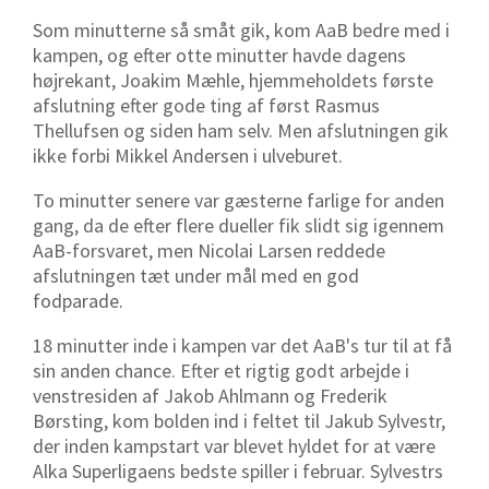
Som minutterne så småt gik, kom AaB bedre med i
kampen, og efter otte minutter havde dagens
højrekant, Joakim Mæhle, hjemmeholdets første
afslutning efter gode ting af først Rasmus
Thellufsen og siden ham selv. Men afslutningen gik
ikke forbi Mikkel Andersen i ulveburet.
To minutter senere var gæsterne farlige for anden
gang, da de efter flere dueller fik slidt sig igennem
AaB-forsvaret, men Nicolai Larsen reddede
afslutningen tæt under mål med en god
fodparade.
18 minutter inde i kampen var det AaB's tur til at få
sin anden chance. Efter et rigtig godt arbejde i
venstresiden af Jakob Ahlmann og Frederik
Børsting, kom bolden ind i feltet til Jakub Sylvestr,
der inden kampstart var blevet hyldet for at være
Alka Superligaens bedste spiller i februar. Sylvestrs