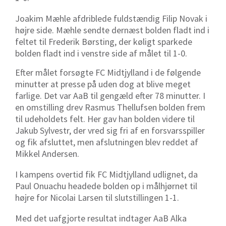
Joakim Mæhle afdriblede fuldstændig Filip Novak i
højre side. Mæhle sendte dernæst bolden fladt ind i
feltet til Frederik Børsting, der køligt sparkede
bolden fladt ind i venstre side af målet til 1-0.
Efter målet forsøgte FC Midtjylland i de følgende
minutter at presse på uden dog at blive meget
farlige. Det var AaB til gengæld efter 78 minutter. I
en omstilling drev Rasmus Thellufsen bolden frem
til udeholdets felt. Her gav han bolden videre til
Jakub Sylvestr, der vred sig fri af en forsvarsspiller
og fik afsluttet, men afslutningen blev reddet af
Mikkel Andersen.
I kampens overtid fik FC Midtjylland udlignet, da
Paul Onuachu headede bolden op i målhjørnet til
højre for Nicolai Larsen til slutstillingen 1-1.
Med det uafgjorte resultat indtager AaB Alka