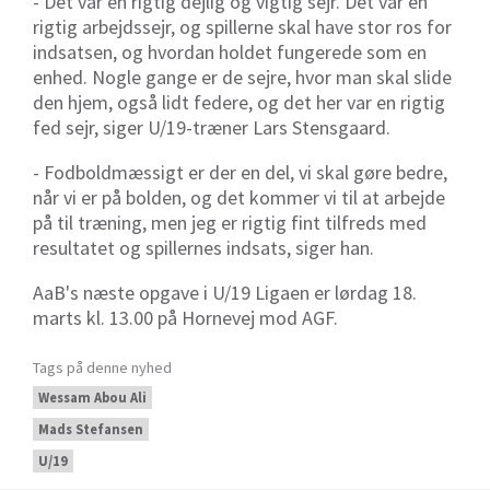
- Det var en rigtig dejlig og vigtig sejr. Det var en
rigtig arbejdssejr, og spillerne skal have stor ros for
indsatsen, og hvordan holdet fungerede som en
enhed. Nogle gange er de sejre, hvor man skal slide
den hjem, også lidt federe, og det her var en rigtig
fed sejr, siger U/19-træner Lars Stensgaard.
- Fodboldmæssigt er der en del, vi skal gøre bedre,
når vi er på bolden, og det kommer vi til at arbejde
på til træning, men jeg er rigtig fint tilfreds med
resultatet og spillernes indsats, siger han.
AaB's næste opgave i U/19 Ligaen er lørdag 18.
marts kl. 13.00 på Hornevej mod AGF.
Tags på denne nyhed
Wessam Abou Ali
Mads Stefansen
U/19