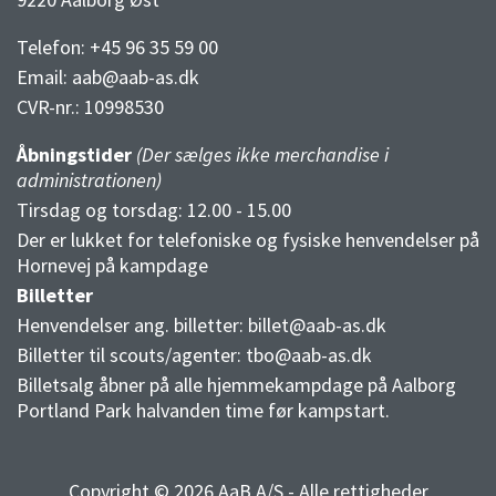
Telefon: +45 96 35 59 00
Email:
aab@aab-as.dk
CVR-nr.:
10998530
Åbningstider
(Der sælges ikke merchandise i
administrationen)
Tirsdag og torsdag: 12.00 - 15.00
Der er lukket for telefoniske og fysiske henvendelser på
Hornevej på kampdage
Billetter
Henvendelser ang. billetter:
billet@aab-as.dk
Billetter til scouts/agenter:
tbo@aab-as.dk
Billetsalg åbner på alle hjemmekampdage på Aalborg
Portland Park halvanden time før kampstart.
Copyright © 2026 AaB A/S - Alle rettigheder