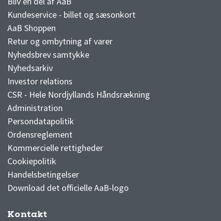
Bliv en del af AaB
Kundeservice - billet og sæsonkort
AaB Shoppen
Retur og ombytning af varer
Nyhedsbrev samtykke
Nyhedsarkiv
Investor relations
CSR - Hele Nordjyllands Håndsrækning
Administration
Persondatapolitik
Ordensreglement
Kommercielle rettigheder
Cookiepolitik
Handelsbetingelser
Download det officielle AaB-logo
Kontakt
3F Superliga stilling og kampe
1 division stilling og kampe