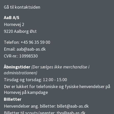
Gå til kontaktsiden
AaB A/S
Hornevej 2
9220 Aalborg Øst
Telefon: +45 96 35 59 00
Email:
aab@aab-as.dk
CVR-nr.:
10998530
Åbningstider
(Der sælges ikke merchandise i
administrationen)
Tirsdag og torsdag: 12.00 - 15.00
Der er lukket for telefoniske og fysiske henvendelser på
Hornevej på kampdage
Billetter
Henvendelser ang. billetter:
billet@aab-as.dk
Billetter til scouts/agenter:
tbo@aab-as.dk