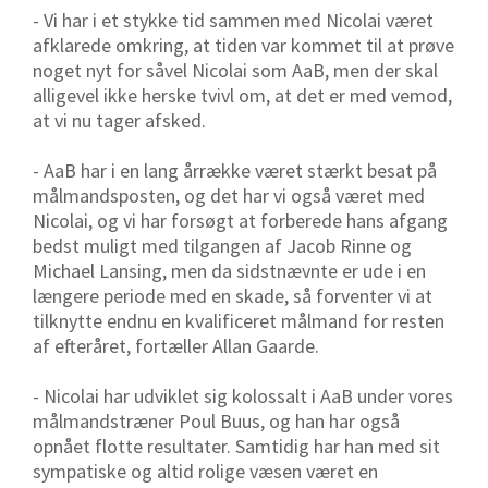
- Vi har i et stykke tid sammen med Nicolai været
afklarede omkring, at tiden var kommet til at prøve
noget nyt for såvel Nicolai som AaB, men der skal
alligevel ikke herske tvivl om, at det er med vemod,
at vi nu tager afsked.
- AaB har i en lang årrække været stærkt besat på
målmandsposten, og det har vi også været med
Nicolai, og vi har forsøgt at forberede hans afgang
bedst muligt med tilgangen af Jacob Rinne og
Michael Lansing, men da sidstnævnte er ude i en
længere periode med en skade, så forventer vi at
tilknytte endnu en kvalificeret målmand for resten
af efteråret, fortæller Allan Gaarde.
- Nicolai har udviklet sig kolossalt i AaB under vores
målmandstræner Poul Buus, og han har også
opnået flotte resultater. Samtidig har han med sit
sympatiske og altid rolige væsen været en