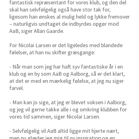
fantastisk repræsentant for vores klub, og den del
skal han selvfølgelig også have stor tak for,
ligesom han ønskes al mulig held og lykke fremover
– naturligvis undtaget de indbyrdes opgør mod
AaB, siger Allan Gaarde.
For Nicolai Larsen er det ligeledes med blandede
følelser, at han nu skifter græsgange:
- Når man som jeg har haft syv fantastiske år i en
klub og en by som AaB og Aalborg, så er det klart,
at det er med en mærkelig følelse, at jeg nu siger
farvel.
- Man kan jo sige, at jeg er blevet voksen i Aalborg,
og jeg vil gerne takke alle i og omkring klubben for
vores tid sammen, siger Nicolai Larsen.
- Selvfølgelig vil AaB altid ligge mit hjerte nært,
men nu glæder jeg mig til ny inspiration og en