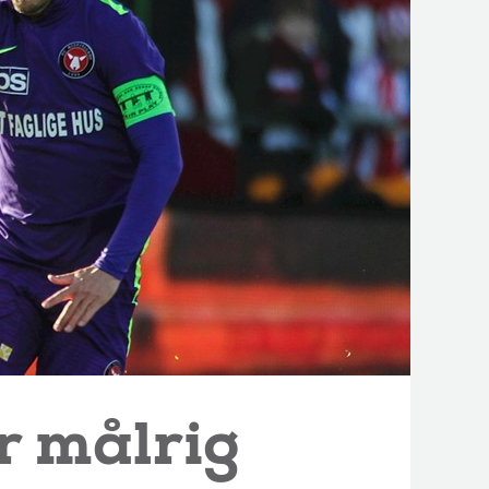
r målrig