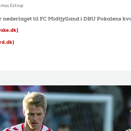
Rasmus Estrup
r nederlaget til FC Midtjylland i DBU Pokalens kva
yske.dk)
rd.dk)