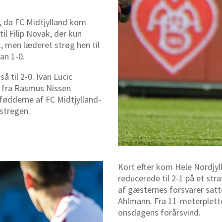
t, da FC Midtjylland kom
 til Filip Novak, der kun
t, men læderet strøg hen til
ran 1-0.
 til 2-0. Ivan Lucic
g fra Rasmus Nissen
 fødderne af FC Midtjylland-
r stregen.
Kort efter kom Hele Nordjy
reducerede til 2-1 på et stra
af gæsternes forsvarer satt
Ahlmann. Fra 11-meterplett
onsdagens forårsvind.