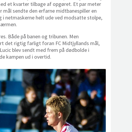
d et kvarter tilbage af opgøret. Et par meter
for mål sendte den erfarne midtbanespiller en
g i netmaskerne helt ude ved modsatte stolpe,
skærmen.
res. Både på banen og tribunen. Men
t det rigtig farligt foran FC Midtjyllands mål,
ucic blev sendt med frem på dødbolde i
nde kampen ud i overtid.