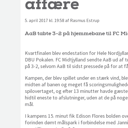
affære
5. april 2017 kl. 19:58 af Rasmus Estrup
AaB tabte 3-2 på hjemmebane til FC Mi
Kvartfinalen blev endestation for Hele Nordjyll
DBU Pokalen. FC Midtjylland sendte AaB ud af t
på 3-2, selvom AaB til sidst pressede på for at 
Kampen, der blev spillet under en stærk vind, bl
midten af banen og meget få scoringsmulighede
spilovertaget, og efter 13 minutter havde gæst
hidtil eneste to afslutninger, uden at de på nog
mål.
I kampens 15. minut fik Edison Flores bolden ov
forinden dømt målspark i forbindelse med Jann