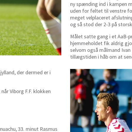
ny spænding ind i kampen me
uden for feltet til venstre 
meget velplaceret afslutnin
og så stod der 2-3 på stor
Målet satte gang i et AaB-p
hjemmeholdet fik aldrig gjor
selvom også målmand Ivan L
tillægstiden i håb om at se
ylland, der dermed er i
når Viborg F.F. klokken
 Onuachu, 33. minut Rasmus