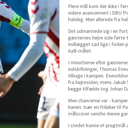
Flere mål kom der ikke i fø
videre avancement i DBU Pok
halvleg. Men allerede fra hal
Det udmøntede sig i en fortje
gæsternes højre side førte t
Indlægget sad lige i foden på
AaB-målet.
I minutterne efter gæsterne
indskiftninger, Thomas Enev
tilbage i kampen. Enevoldse
fra højresiden, mens Jakub S
begge tilfælde tog Johan Dah
Men chancerne var - kampen
banen. Især en friløber til 
målscorer sendte denne gan
I stedet kunne et pragtmål a