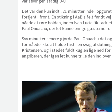
var stillingen stadig 0-0.
Det var den kun indtil 21 minutter inde i opgøre
fortjent i front. En stikning i AaB's felt fandt vej
nåede at røre bolden, inden Ivan Lucic fik tackle
Paul Onuachu, der let kunne bringe gæsterne fo
Syv minutter senere gjorde Paul Onuachu det også
formåede ikke at holde fast i en svag afslutnin
Kristensen, og i stedet faldt kuglen lige ned for
angriberen, der igen let kunne trille den ind ove