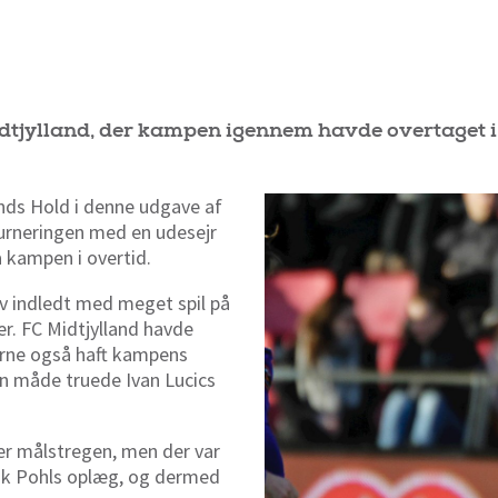
dtjylland, der kampen igennem havde overtaget i
ands Hold i denne udgave af
urneringen med en udesejr
få kampen i overtid.
ev indledt med meget spil på
r. FC Midtjylland havde
erne også haft kampens
en måde truede Ivan Lucics
er målstregen, men der var
ik Pohls oplæg, og dermed