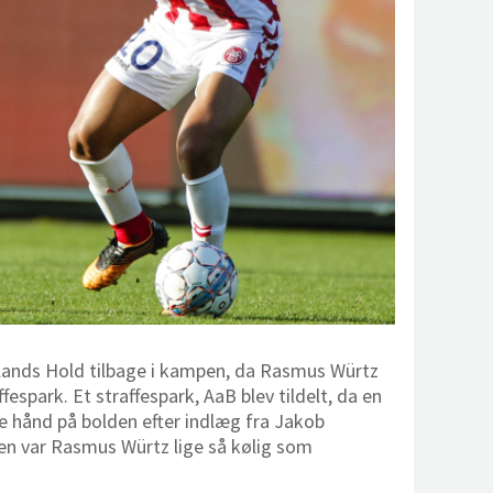
llands Hold tilbage i kampen, da Rasmus Würtz
ffespark. Et straffespark, AaB blev tildelt, da en
e hånd på bolden efter indlæg fra Jakob
en var Rasmus Würtz lige så kølig som