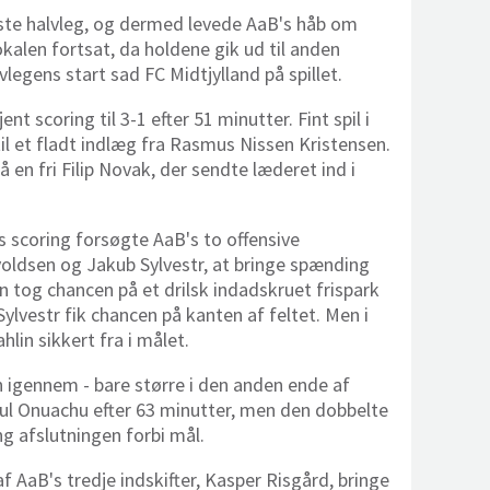
rste halvleg, og dermed levede AaB's håb om
alen fortsat, da holdene gik ud til anden
vlegens start sad FC Midtjylland på spillet.
nt scoring til 3-1 efter 51 minutter. Fint spil i
il et fladt indlæg fra Rasmus Nissen Kristensen.
 en fri Filip Novak, der sendte læderet ind i
s scoring forsøgte AaB's to offensive
oldsen og Jakub Sylvestr, at bringe spænding
n tog chancen på et drilsk indadskruet frispark
ylvestr fik chancen på kanten af feltet. Men i
lin sikkert fra i målet.
 igennem - bare større i den anden ende af
Paul Onuachu efter 63 minutter, men den dobbelte
g afslutningen forbi mål.
f AaB's tredje indskifter, Kasper Risgård, bringe