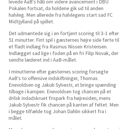
levede AaB's håb om videre avancement i DBU
Pokalen fortsat, da holdene gik ud til anden
halvleg. Men allerede fra halvlegens start sad FC
Midtjylland på spillet.
Det udmøntede sig i en fortjent scoring til 3-1 efter
51 minutter. Fint spil i gæsternes højre side førte til
et fladt indlæg fra Rasmus Nissen Kristensen.
Indlægget sad lige i foden på en fri Filip Novak, der
sendte læderet ind i AaB-målet.
I minutterne efter gæsternes scoring forsøgte
AaB's to offensive indskiftninger, Thomas
Enevoldsen og Jakub Sylvestr, at bringe spænding
tilbage i kampen. Enevoldsen tog chancen på et
drilsk indadskruet frispark fra højresiden, mens
Jakub Sylvestr fik chancen på kanten af feltet. Men
i begge tilfælde tog Johan Dahlin sikkert fra i
målet.