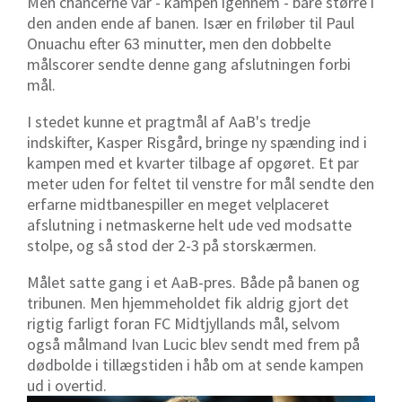
Men chancerne var - kampen igennem - bare større i
den anden ende af banen. Især en friløber til Paul
Onuachu efter 63 minutter, men den dobbelte
målscorer sendte denne gang afslutningen forbi
mål.
I stedet kunne et pragtmål af AaB's tredje
indskifter, Kasper Risgård, bringe ny spænding ind i
kampen med et kvarter tilbage af opgøret. Et par
meter uden for feltet til venstre for mål sendte den
erfarne midtbanespiller en meget velplaceret
afslutning i netmaskerne helt ude ved modsatte
stolpe, og så stod der 2-3 på storskærmen.
Målet satte gang i et AaB-pres. Både på banen og
tribunen. Men hjemmeholdet fik aldrig gjort det
rigtig farligt foran FC Midtjyllands mål, selvom
også målmand Ivan Lucic blev sendt med frem på
dødbolde i tillægstiden i håb om at sende kampen
ud i overtid.