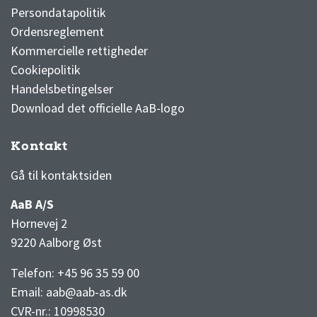
Persondatapolitik
Ordensreglement
Kommercielle rettigheder
Cookiepolitik
Handelsbetingelser
Download det officielle AaB-logo
Kontakt
3F Superliga stilling og kampe
1 division stilling og kampe
Gå til kontaktsiden
AaB A/S
Hornevej 2
9220 Aalborg Øst
Telefon: +45 96 35 59 00
Email:
aab@aab-as.dk
CVR-nr.:
10998530