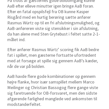
På trods af gæsternes gode boldomgang kunne
AaB efter elleve minutter igen bringe AaB foran.
Efter en fatal opspilsfejl fra OB kunne Kasper
Risgård med en hurtig berøring sætte anfører
Rasmus Würtz op til en fri afslutningsmulighed, og
AaB-anføreren viste sig stensikker i sin afslutning,
da han alene med Sten Grytebust i feltet satte 2-1-
målet ind.
Efter anfører Rasmus Würtz’ scoring fik AaB bedre
fat i spillet, men gæsterne fortsatte ufortrødent
med at forsøge at spille sig gennem AaB’s kæder,
når de var på bolden.
AaB havde flere gode kombinationer op gennem
højre flanke, hvor især samspillet mellem Marco
Meilinger og Christian Bassogog flere gange viste
sig faretruende for OB-forsvaret, men den sidste
afgørende farlighed manglede ved ankomsten til
modstanderfeltet.