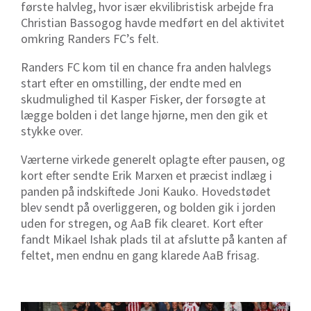
første halvleg, hvor især ekvilibristisk arbejde fra
Christian Bassogog havde medført en del aktivitet
omkring Randers FC’s felt.
Randers FC kom til en chance fra anden halvlegs
start efter en omstilling, der endte med en
skudmulighed til Kasper Fisker, der forsøgte at
lægge bolden i det lange hjørne, men den gik et
stykke over.
Værterne virkede generelt oplagte efter pausen, og
kort efter sendte Erik Marxen et præcist indlæg i
panden på indskiftede Joni Kauko. Hovedstødet
blev sendt på overliggeren, og bolden gik i jorden
uden for stregen, og AaB fik clearet. Kort efter
fandt Mikael Ishak plads til at afslutte på kanten af
feltet, men endnu en gang klarede AaB frisag.