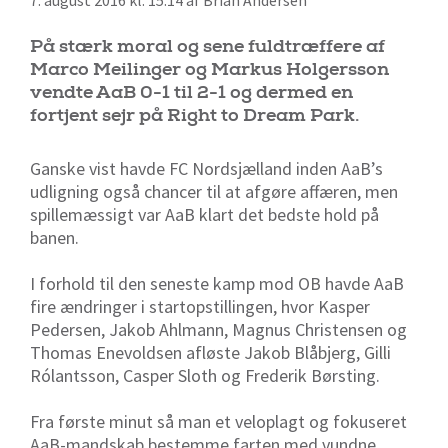
7. august 2016 kl. 15:14 af Brian Andersen
På stærk moral og sene fuldtræffere af
Marco Meilinger og Markus Holgersson
vendte AaB 0-1 til 2-1 og dermed en
fortjent sejr på Right to Dream Park.
Ganske vist havde FC Nordsjælland inden AaB’s
udligning også chancer til at afgøre affæren, men
spillemæssigt var AaB klart det bedste hold på
banen.
I forhold til den seneste kamp mod OB havde AaB
fire ændringer i startopstillingen, hvor Kasper
Pedersen, Jakob Ahlmann, Magnus Christensen og
Thomas Enevoldsen afløste Jakob Blåbjerg, Gilli
Rólantsson, Casper Sloth og Frederik Børsting.
Fra første minut så man et veloplagt og fokuseret
AaB-mandskab bestemme farten med vundne