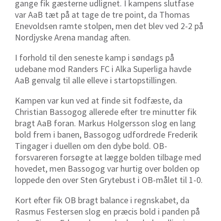
gange fik gæsterne udlignet. I kampens slutfase
var AaB tæt på at tage de tre point, da Thomas
Enevoldsen ramte stolpen, men det blev ved 2-2 på
Nordjyske Arena mandag aften.
I forhold til den seneste kamp i søndags på
udebane mod Randers FC i Alka Superliga havde
AaB genvalg til alle elleve i startopstillingen.
Kampen var kun ved at finde sit fodfæste, da
Christian Bassogog allerede efter tre minutter fik
bragt AaB foran. Markus Holgersson slog en lang
bold frem i banen, Bassogog udfordrede Frederik
Tingager i duellen om den dybe bold. OB-
forsvareren forsøgte at lægge bolden tilbage med
hovedet, men Bassogog var hurtig over bolden op
loppede den over Sten Grytebust i OB-målet til 1-0.
Kort efter fik OB bragt balance i regnskabet, da
Rasmus Festersen slog en præcis bold i panden på