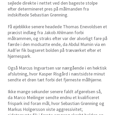
sejlede direkte i nettet ved den bageste stolpe
efter determineret pres på målmanden fra
indskiftede Sebastian Grønning.
Få øjeblikke senere headede Thomas Enevoldsen et
præcist indlæg fra Jakob Ahlmann forbi
målrammen, og straks efter var der alvorligt fare på
færde i den modsatte ende, da Abdul Mumin via en
AaB’er fik bugseret bolden på træværket efter et
hjørnespark.
Også Marcus Ingvartsen var nærgående i en hektisk
afslutning, hvor Kasper Risgård i næstsidste minut
sendte et drøn tæt forbi det fjerneste målhjørne.
Ikke mange sekunder senere faldt afgørelsen så,
da Marco Meilinger sendte endnu et kvalificeret
frispark ind foran mål, hvor Sebastian Grønning og
Markus Holgersson viste aggressivitet;