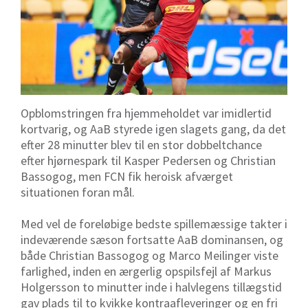
Opblomstringen fra hjemmeholdet var imidlertid
kortvarig, og AaB styrede igen slagets gang, da det
efter 28 minutter blev til en stor dobbeltchance
efter hjørnespark til Kasper Pedersen og Christian
Bassogog, men FCN fik heroisk afværget
situationen foran mål.
Med vel de foreløbige bedste spillemæssige takter i
indeværende sæson fortsatte AaB dominansen, og
både Christian Bassogog og Marco Meilinger viste
farlighed, inden en ærgerlig opspilsfejl af Markus
Holgersson to minutter inde i halvlegens tillægstid
gav plads til to kvikke kontraafleveringer og en fri