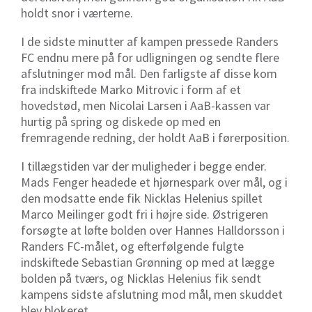
holdt snor i værterne.
I de sidste minutter af kampen pressede Randers
FC endnu mere på for udligningen og sendte flere
afslutninger mod mål. Den farligste af disse kom
fra indskiftede Marko Mitrovic i form af et
hovedstød, men Nicolai Larsen i AaB-kassen var
hurtig på spring og diskede op med en
fremragende redning, der holdt AaB i førerposition.
I tillægstiden var der muligheder i begge ender.
Mads Fenger headede et hjørnespark over mål, og i
den modsatte ende fik Nicklas Helenius spillet
Marco Meilinger godt fri i højre side. Østrigeren
forsøgte at løfte bolden over Hannes Halldorsson i
Randers FC-målet, og efterfølgende fulgte
indskiftede Sebastian Grønning op med at lægge
bolden på tværs, og Nicklas Helenius fik sendt
kampens sidste afslutning mod mål, men skuddet
blev blokeret.