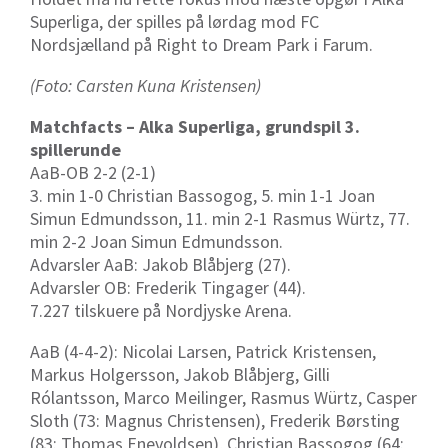
Superliga, der spilles på lørdag mod FC
Nordsjælland på Right to Dream Park i Farum.
(Foto: Carsten Kuna Kristensen)
Matchfacts – Alka Superliga, grundspil 3.
spillerunde
AaB-OB 2-2 (2-1)
3. min 1-0 Christian Bassogog, 5. min 1-1 Joan
Simun Edmundsson, 11. min 2-1 Rasmus Würtz, 77.
min 2-2 Joan Simun Edmundsson.
Advarsler AaB: Jakob Blåbjerg (27).
Advarsler OB: Frederik Tingager (44).
7.227 tilskuere på Nordjyske Arena.
AaB (4-4-2): Nicolai Larsen, Patrick Kristensen,
Markus Holgersson, Jakob Blåbjerg, Gilli
Rólantsson, Marco Meilinger, Rasmus Würtz, Casper
Sloth (73: Magnus Christensen), Frederik Børsting
(83: Thomas Enevoldsen), Christian Bassogog (64: