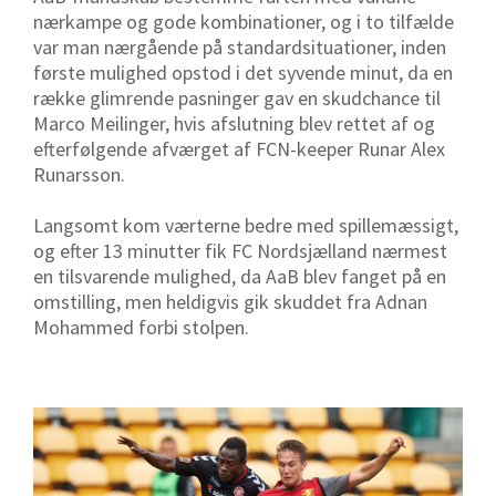
nærkampe og gode kombinationer, og i to tilfælde
var man nærgående på standardsituationer, inden
første mulighed opstod i det syvende minut, da en
række glimrende pasninger gav en skudchance til
Marco Meilinger, hvis afslutning blev rettet af og
efterfølgende afværget af FCN-keeper Runar Alex
Runarsson.
Langsomt kom værterne bedre med spillemæssigt,
og efter 13 minutter fik FC Nordsjælland nærmest
en tilsvarende mulighed, da AaB blev fanget på en
omstilling, men heldigvis gik skuddet fra Adnan
Mohammed forbi stolpen.