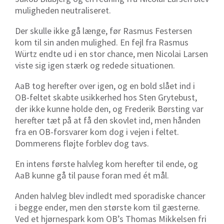
muligheden neutraliseret.
Der skulle ikke gå længe, før Rasmus Festersen
kom til sin anden mulighed. En fejl fra Rasmus
Würtz endte ud i en stor chance, men Nicolai Larsen
viste sig igen stærk og redede situationen.
AaB tog herefter over igen, og en bold slået ind i
OB-feltet skabte usikkerhed hos Sten Grytebust,
der ikke kunne holde den, og Frederik Børsting var
herefter tæt på at få den skovlet ind, men hånden
fra en OB-forsvarer kom dog i vejen i feltet.
Dommerens fløjte forblev dog tavs.
En intens første halvleg kom herefter til ende, og
AaB kunne gå til pause foran med ét mål.
Anden halvleg blev indledt med sporadiske chancer
i begge ender, men den største kom til gæsterne.
Ved et hjørnespark kom OB’s Thomas Mikkelsen fri