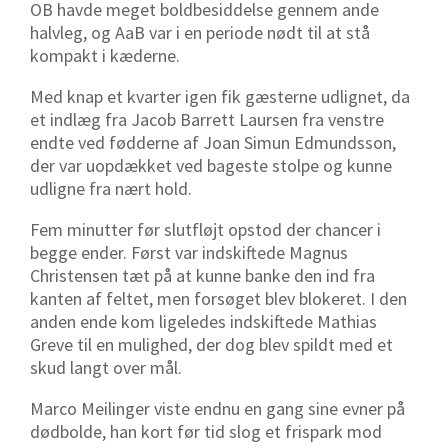
OB havde meget boldbesiddelse gennem ande
halvleg, og AaB var i en periode nødt til at stå
kompakt i kæderne.
Med knap et kvarter igen fik gæsterne udlignet, da
et indlæg fra Jacob Barrett Laursen fra venstre
endte ved fødderne af Joan Simun Edmundsson,
der var uopdækket ved bageste stolpe og kunne
udligne fra nært hold.
Fem minutter før slutfløjt opstod der chancer i
begge ender. Først var indskiftede Magnus
Christensen tæt på at kunne banke den ind fra
kanten af feltet, men forsøget blev blokeret. I den
anden ende kom ligeledes indskiftede Mathias
Greve til en mulighed, der dog blev spildt med et
skud langt over mål.
Marco Meilinger viste endnu en gang sine evner på
dødbolde, han kort før tid slog et frispark mod