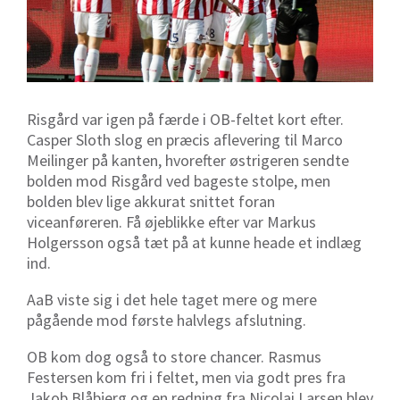
Risgård var igen på færde i OB-feltet kort efter.
Casper Sloth slog en præcis aflevering til Marco
Meilinger på kanten, hvorefter østrigeren sendte
bolden mod Risgård ved bageste stolpe, men
bolden blev lige akkurat snittet foran
viceanføreren. Få øjeblikke efter var Markus
Holgersson også tæt på at kunne heade et indlæg
ind.
AaB viste sig i det hele taget mere og mere
pågående mod første halvlegs afslutning.
OB kom dog også to store chancer. Rasmus
Festersen kom fri i feltet, men via godt pres fra
Jakob Blåbjerg og en redning fra Nicolai Larsen blev