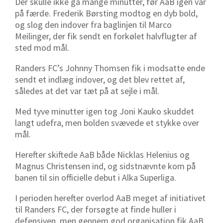
Der skulle ikke gå mange minutter, før AaB igen var
på færde. Frederik Børsting modtog en dyb bold,
og slog den indover fra baglinjen til Marco
Meilinger, der fik sendt en forkølet halvflugter af
sted mod mål.
Randers FC’s Johnny Thomsen fik i modsatte ende
sendt et indlæg indover, og det blev rettet af,
således at det var tæt på at sejle i mål.
Med tyve minutter igen tog Joni Kauko skuddet
langt udefra, men bolden svævede et stykke over
mål.
Herefter skiftede AaB både Nicklas Helenius og
Magnus Christensen ind, og sidstnævnte kom på
banen til sin officielle debut i Alka Superliga.
I perioden herefter overlod AaB meget af initiativet
til Randers FC, der forsøgte at finde huller i
defensiven, men gennem god organisation fik AaB