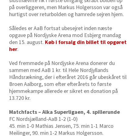
sidstnævnte fik i første omgang skrabt bolden op
på overliggeren, men Markus Holgersson var også
hurtigst over returbolden og hamrede sejren hjem.
Således er AaB fortsat ubesejret inden næste
opgave på Nordjyske Arena mod Esbjerg mandag
den 15. august.
Køb i forsalg din billet til opgøret
her
.
Ved fremmøde på Nordjyske Arena donerer du
sammen med AaB 1 kr. til Hele Nordjyllands
Håndsrækning, der i efteråret 2016 går ubeskåret til
Broen Aalborg, som efter efterårets to første
hjemmekampe allerede er sikret en donation på
13.720 kr.
Matchfacts – Alka Superligaen, 4. spillerunde
FC Nordsjælland-AaB 1-2 (1-0)
45. min 1-0 Mathias Jensen, 75. min 1-1 Marco
Meilinger, 90. min 1-2 Markus Holgersson.