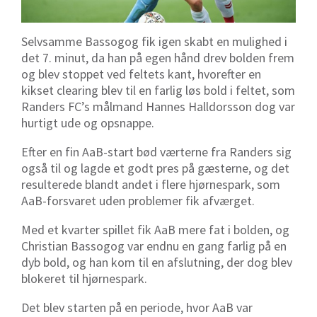
Selvsamme Bassogog fik igen skabt en mulighed i
det 7. minut, da han på egen hånd drev bolden frem
og blev stoppet ved feltets kant, hvorefter en
kikset clearing blev til en farlig løs bold i feltet, som
Randers FC’s målmand Hannes Halldorsson dog var
hurtigt ude og opsnappe.
Efter en fin AaB-start bød værterne fra Randers sig
også til og lagde et godt pres på gæsterne, og det
resulterede blandt andet i flere hjørnespark, som
AaB-forsvaret uden problemer fik afværget.
Med et kvarter spillet fik AaB mere fat i bolden, og
Christian Bassogog var endnu en gang farlig på en
dyb bold, og han kom til en afslutning, der dog blev
blokeret til hjørnespark.
Det blev starten på en periode, hvor AaB var