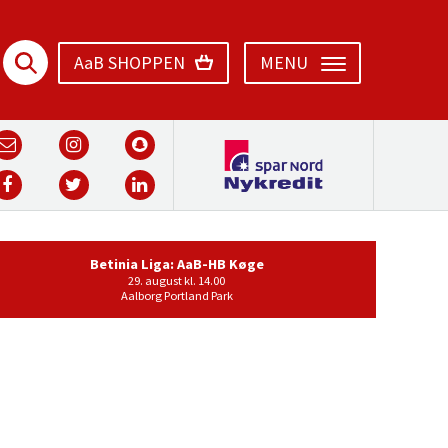
AaB SHOPPEN
MENU
Betinia Liga: AaB-HB Køge
29. august kl. 14.00
Aalborg Portland Park