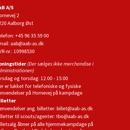
aB A/S
ornevej 2
220 Aalborg Øst
elefon: +45 96 35 59 00
mail:
aab@aab-as.dk
VR-nr.:
10998530
bningstider
(Der sælges ikke merchandise i
dministrationen)
irsdag og torsdag: 12.00 - 15.00
er er lukket for telefoniske og fysiske
envendelser på Hornevej på kampdage
illetter
envendelser ang. billetter:
billet@aab-as.dk
illetter til scouts/agenter:
tbo@aab-as.dk
illetsalg åbner på alle hjemmekampdage på