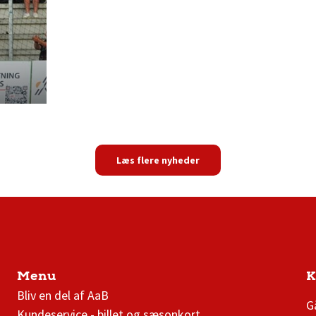
Læs flere nyheder
Menu
K
AaB nyheder
Bliv en del af AaB
G
Kundeservice - billet og sæsonkort