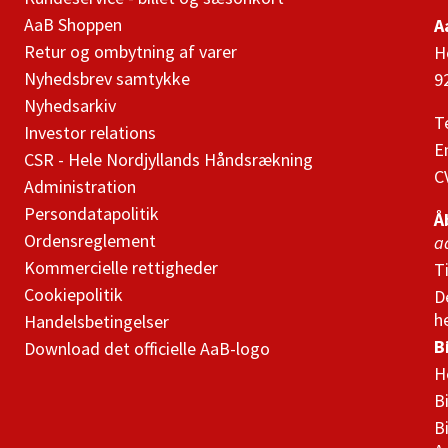
AaB Shoppen
A
Retur og ombytning af varer
H
Nyhedsbrev samtykke
9
Nyhedsarkiv
T
Investor relations
E
CSR - Hele Nordjyllands Håndsrækning
C
Administration
Persondatapolitik
Å
Ordensreglement
a
Kommercielle rettigheder
T
Cookiepolitik
D
h
Handelsbetingelser
B
Download det officielle AaB-logo
H
B
B