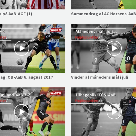
k på AaB-AGF (1)
Sammendrag af AC Horsens-AaB
g: OB-AaB 6. august 2017
Vinder af månedens mål i juli