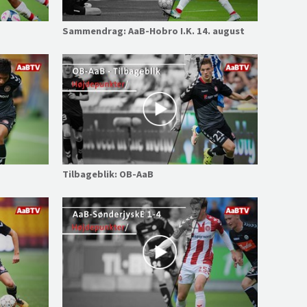
Sammendrag: AaB-Hobro I.K. 14. august
Tilbageblik: OB-AaB