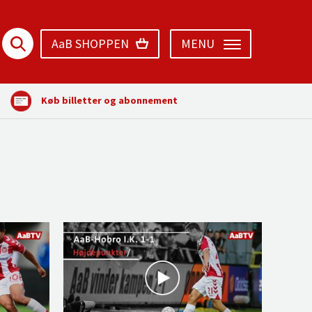
AaB SHOPPEN
MENU
Køb billetter og abonnement