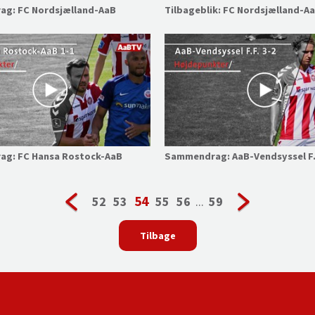
g: FC Nordsjælland-AaB
Tilbageblik: FC Nordsjælland-A
g: FC Hansa Rostock-AaB
Sammendrag: AaB-Vendsyssel F.
54
52
53
55
56
...
59
Tilbage