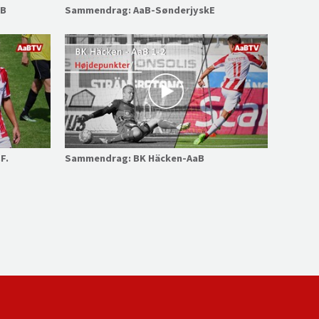
aB
Sammendrag: AaB-SønderjyskE
F.
Sammendrag: BK Häcken-AaB