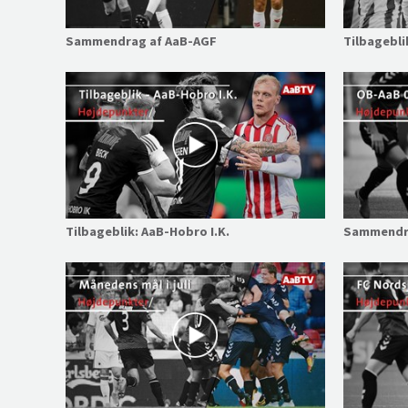
Sammendrag af AaB-AGF
Tilbagebli
Tilbageblik: AaB-Hobro I.K.
Sammendra