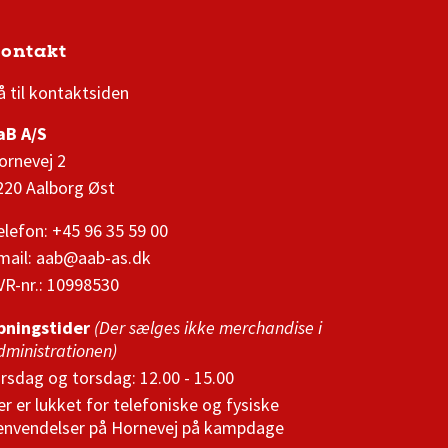
ontakt
3F Superliga stilling og kampe
1 division stilling og kampe
å til kontaktsiden
aB A/S
ornevej 2
220 Aalborg Øst
elefon: +45 96 35 59 00
mail:
aab@aab-as.dk
VR-nr.:
10998530
bningstider
(Der sælges ikke merchandise i
dministrationen)
irsdag og torsdag: 12.00 - 15.00
er er lukket for telefoniske og fysiske
envendelser på Hornevej på kampdage