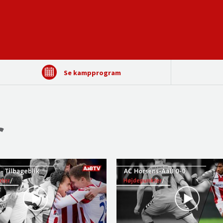
Se kampprogram
r