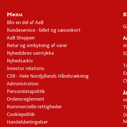
Menu
K
AaB nyheder
Bliv en del af AaB
G
Kundeservice - billet og sæsonkort
AaB Shoppen
A
Retur og ombytning af varer
H
Nyhedsbrev samtykke
9
Nyhedsarkiv
T
Investor relations
E
CSR - Hele Nordjyllands Håndsrækning
C
Administration
Persondatapolitik
Å
Ordensreglement
a
Kommercielle rettigheder
T
Cookiepolitik
D
h
Handelsbetingelser