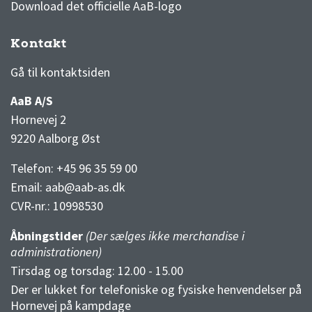
Download det officielle AaB-logo
Kontakt
3F Superliga stilling og kampe
1 division stilling og kampe
Gå til kontaktsiden
AaB A/S
Hornevej 2
9220 Aalborg Øst
Telefon: +45 96 35 59 00
Email:
aab@aab-as.dk
CVR-nr.:
10998530
Åbningstider
(Der sælges ikke merchandise i
administrationen)
Tirsdag og torsdag: 12.00 - 15.00
Der er lukket for telefoniske og fysiske henvendelser på
Hornevej på kampdage